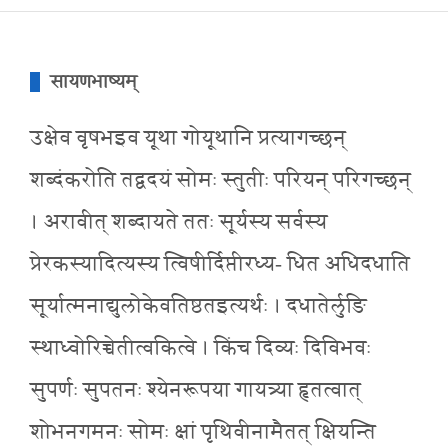
सायणभाष्यम्
उक्षेव वृषभइव यूथा गोयूथानि प्रत्यागच्छन्
शब्दंकरोति तद्वदयं सोमः स्तुतीः परियन् परिगच्छन्
। अरावीत् शब्दायते ततः सूर्यस्य सर्वस्य
प्रेरकस्यादित्यस्य त्विषीर्दिप्तीरध्य- धित अधिदधाति
सूर्यात्मनाद्युलोकेवतिष्ठतइत्यर्थः । दधातेर्लुङि
स्थाध्वोरिच्चेतीत्वकित्वे । किंच दिव्यः दिविभवः
सुपर्णः सुपतनः श्येनरूपया गायत्र्या हृतत्वात्
शोभनगमनः सोमः क्षां पृथिवीनामैतत् क्षियन्ति