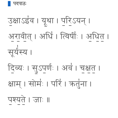
पदपाठः
उ॒क्षाऽइ॑व । यू॒था । प॒रि॒ऽयन् ।
अ॒रा॒वी॒त् । अधि॑ । त्विषीः॑ । अ॒धि॒त॒ ।
सूर्य॑स्य ।
दि॒व्यः । सु॒ऽप॒र्णः । अव॑ । च॒क्ष॒त॒ ।
क्षाम् । सोमः॑ । परि॑ । क्रतु॑ना ।
प॒श्य॒ते॒ । जाः ॥