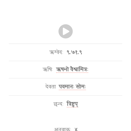
ऋग्वेदः
९.७१.९
ऋषिः
ऋषभो वैश्वामित्रः
देवता
पवमानः सोमः
छन्दः
त्रिष्टुप्
अनुवाकः
४