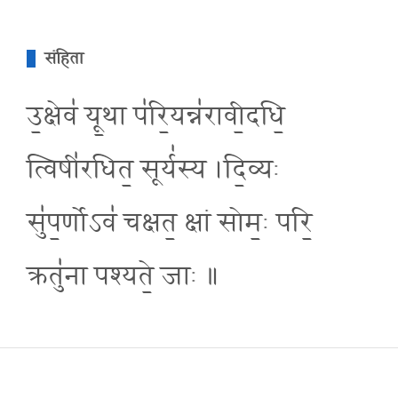
संहिता
उ॒क्षेव॑ यू॒था प॑रि॒यन्न॑रावी॒दधि॒
त्विषी॑रधित॒ सूर्य॑स्य ।दि॒व्यः
सु॑प॒र्णोऽव॑ चक्षत॒ क्षां सोम॒ः परि॒
क्रतु॑ना पश्यते॒ जाः ॥