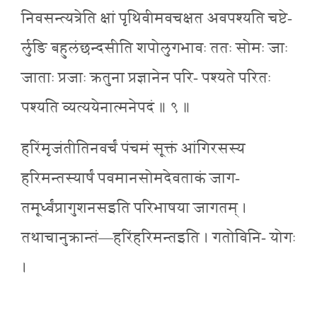
निवसन्त्यत्रेति क्षां पृथिवीमवचक्षत अवपश्यति चष्टे-
र्लुङि बहुलंछन्दसीति शपोलुगभावः ततः सोमः जाः
जाताः प्रजाः क्रतुना प्रज्ञानेन परि- पश्यते परितः
पश्यति व्यत्ययेनात्मनेपदं ॥ ९ ॥
हरिंमृजंतीतिनवर्चं पंचमं सूक्तं आंगिरसस्य
हरिमन्तस्यार्षं पवमानसोमदेवताकं जाग-
तमूर्ध्वंप्रागुशनसइति परिभाषया जागतम् ।
तथाचानुक्रान्तं—हरिंहरिमन्तइति । गतोविनि- योगः
।