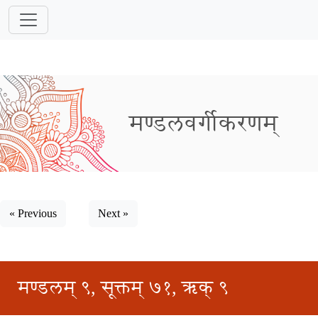
मण्डलवर्गीकरणम्
« Previous
Next »
मण्डलम् ९, सूक्तम् ७१, ऋक् ९