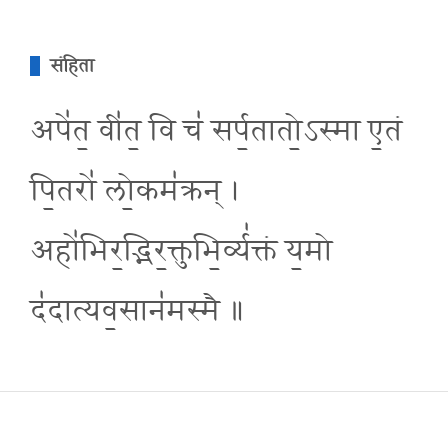
संहिता
अपे॑त॒ वी॑त॒ वि च॑ सर्प॒तातो॒ऽस्मा ए॒तं
पि॒तरो॑ लो॒कम॑क्रन् ।
अहो॑भिर॒द्भिर॒क्तुभि॒र्व्य॑क्तं य॒मो
द॑दात्यव॒सान॑मस्मै ॥