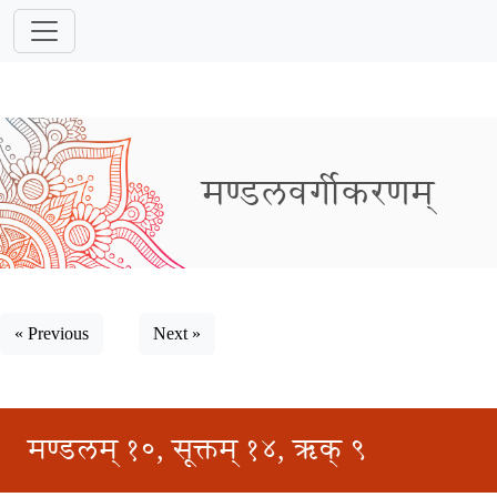
मण्डलवर्गीकरणम्
« Previous
Next »
मण्डलम् १०, सूक्तम् १४, ऋक् ९