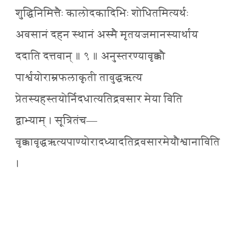
शुद्धिनिमित्तैः कालोदकादिभिः शोधितमित्यर्थः
अवसानं दहन स्थानं अस्मै मृतयजमानस्यार्थाय
ददाति दत्तवान् ॥ ९ ॥ अनुस्तरण्यावृक्कौ
पार्श्वयोराम्रफलाकृती तावुद्धऋत्य
प्रेतस्यहस्तयोर्निदधात्यतिद्रवसार मेया विति
द्वाभ्याम् । सूत्रितंच—
वृक्कावृद्धऋत्यपाण्योरादध्यादतिद्रवसारमेयौश्वानाविति
।