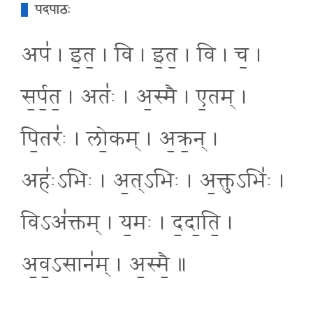
पदपाठः
अप॑ । इ॒त॒ । वि । इ॒त॒ । वि । च॒ ।
स॒र्प॒त॒ । अतः॑ । अ॒स्मै । ए॒तम् ।
पि॒तरः॑ । लो॒कम् । अ॒क्र॒न् ।
अहः॑ऽभिः । अ॒त्ऽभिः । अ॒क्तुऽभिः॑ ।
विऽअ॑क्तम् । य॒मः । द॒दा॒ति॒ ।
अ॒व॒ऽसान॑म् । अ॒स्मै॒ ॥