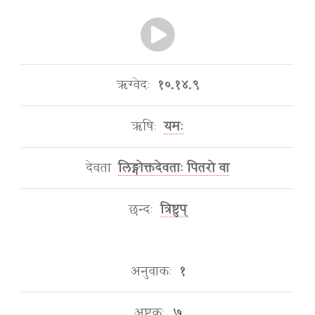
ऋग्वेदः
१०.१४.९
ऋषिः
यमः
देवता
लिङ्गोक्तदेवताः पितरो वा
छन्दः
त्रिष्टुप्
अनुवाकः
१
अष्टकः
७