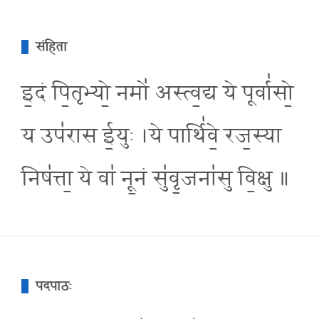
संहिता
इ॒दं पि॒तृभ्यो॒ नमो॑ अस्त्व॒द्य ये पूर्वा॑सो॒
य उप॑रास ई॒युः ।ये पार्थि॑वे॒ रज॒स्या
निष॑त्ता॒ ये वा॑ नू॒नं सु॑वृ॒जना॑सु वि॒क्षु ॥
पदपाठः