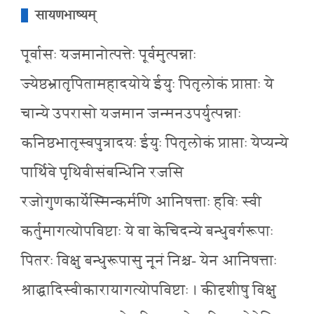
सायणभाष्यम्
पूर्वासः यजमानोत्पत्तेः पूर्वमुत्पन्नाः
ज्येष्ठभ्रातृपितामहादयोये ईयुः पितृलोकं प्राप्ताः ये
चान्ये उपरासो यजमान जन्मनउपर्युत्पन्नाः
कनिष्ठभातृस्वपुत्रादयः ईयुः पितृलोकं प्राप्ताः येप्यन्ये
पार्थिवे पृथिवीसंबन्धिनि रजसि
रजोगुणकार्येस्मिन्कर्मणि आनिषत्ताः हविः स्वी
कर्तुमागत्योपविष्टाः ये वा केचिदन्ये बन्धुवर्गरूपाः
पितरः विक्षु बन्धुरूपासु नूनं निश्च- येन आनिषत्ताः
श्राद्धादिस्वीकारायागत्योपविष्टाः । कीदृशीषु विक्षु