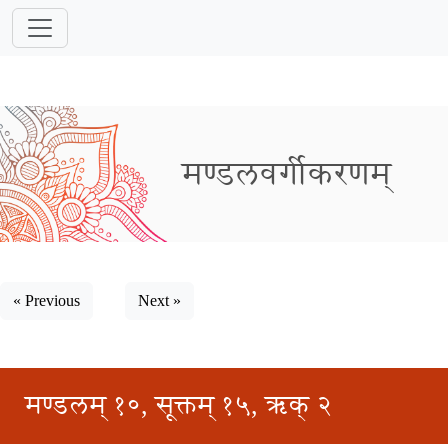
मण्डलवर्गीकरणम्
« Previous
Next »
मण्डलम् १०, सूक्तम् १५, ऋक् २