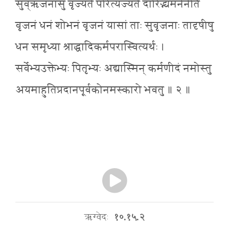
सुव्ऋजनासु वृज्यते परित्यज्यते दारिद्भ्यमनेनेति
वृजनं धनं शोभनं वृजनं यासां ताः सुवृजनाः तादृषीषु
धन समृध्या श्राद्धादिकर्मपरास्वित्यर्थः ।
सर्वेभ्यउक्तेभ्यः पितृभ्यः अद्यास्मिन् कर्मणीदं नमोस्तु
अयमाहुतिप्रदानपूर्वकोनमस्कारो भवतु ॥ २ ॥
ऋग्वेदः
१०.१५.२