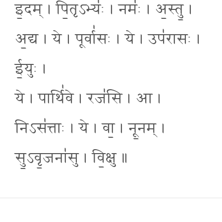
इ॒दम् । पि॒तृऽभ्यः॑ । नमः॑ । अ॒स्तु॒ ।
अ॒द्य । ये । पूर्वा॑सः । ये । उप॑रासः ।
ई॒युः ।
ये । पार्थि॑वे । रज॑सि । आ ।
निऽस॑त्ताः । ये । वा॒ । नू॒नम् ।
सु॒ऽवृ॒जना॑सु । वि॒क्षु ॥