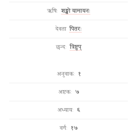
ऋषिः
शङ्खो यामायनः
देवता
पितरः
छन्दः
त्रिष्टुप्
अनुवाकः
१
अष्टकः
७
अध्यायः
६
वर्गः
१७