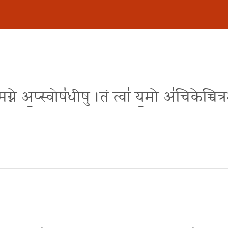
मग्ने अ॒प्स्वोष॑धीषु ।तं त्वा॑ य॒मो अ॑चिकेच्चित