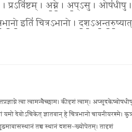
॒ । प्रऽवि॑ष्टम् । अ॒ग्ने॒ । अ॒प्ऽसु । ओष॑धीषु ।
्र॒भा॒नो॒ इति॑ चित्रऽभानो । द॒श॒ऽअ॒न्त॒रु॒ष्यात
तप्रज्ञाग्ने त्वा त्वामन्वैच्छाम। कीदृशं त्वाम्। अप्सूदकेष्वोषधी
ा त्वां यमो देवोऽचिकेत् ज्ञातवान् हे चित्रभानो चायनीयरश्मे। कुत्
ं गूढमावासस्थानं तच्च स्थानं दशस~ख्योपेतम्। तादृशं