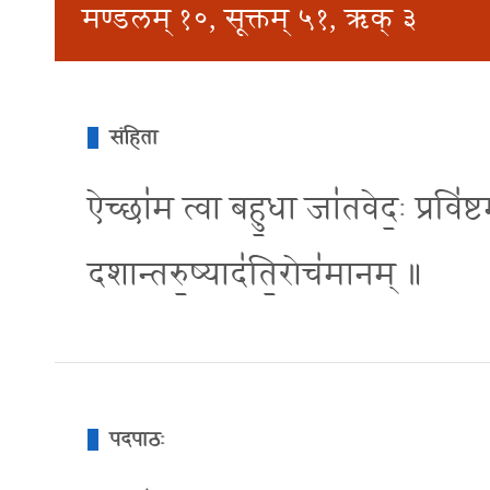
मण्डलम् १०, सूक्तम् ५१, ऋक् ३
संहिता
ऐच्छा॑म त्वा बहु॒धा जा॑तवेद॒ः प्रवि॑ष्ट
दशान्तरु॒ष्याद॑ति॒रोच॑मानम् ॥
पदपाठः