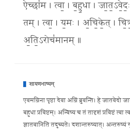
ऐच्छा॑म । त्वा॒ । ब॒हु॒धा । जा॒त॒ऽवे॒दः
तम् । त्वा॒ । य॒मः । अ॒चि॒के॒त् । चि॒त
अ॒ति॒ऽरोच॑मानम् ॥
सायणभाष्यम्
एवमग्निना पृष्टा देवा अग्निं ब्रुवन्ति। हे जातवेदो जा
बहुधा प्रविष्टम्। अन्विष्य च तं तादृशं प्रविष्टं त्व
ज्ञातवानिति तदुच्यते। दशान्तरुष्यात्। अन्तरुष्य