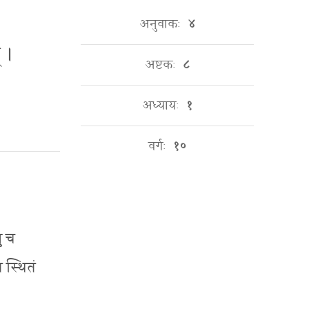
अनुवाकः
४
् ।
अष्टकः
८
अध्यायः
१
वर्गः
१०
षु च
र स्थितं