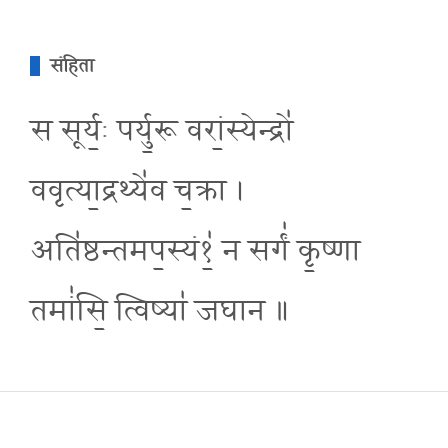
संहिता
स सूर्य॒ः पर्यु॒रू वरां॒स्येन्द्रो॑
ववृत्या॒द्रथ्ये॑व च॒क्रा ।
अति॑ष्ठन्तमप॒स्यं१॒॑ न सर्गं॑ कृ॒ष्णा
तमां॑सि॒ त्विष्या॑ जघान ॥