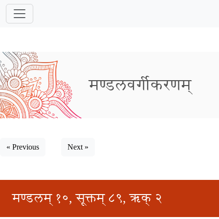
मण्डलवर्गीकरणम्
« Previous
Next »
मण्डलम् १०, सूक्तम् ८९, ऋक् २