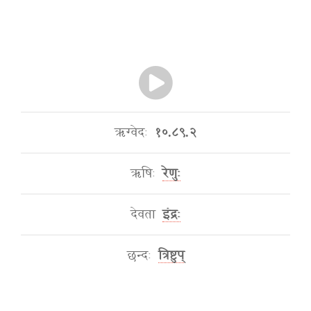
ऋग्वेदः
१०.८९.२
ऋषिः
रेणुः
देवता
इंद्रः
छन्दः
त्रिष्टुप्