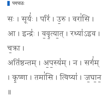
पदपाठः
सः । सूर्यः॑ । परि॑ । उ॒रु । वरां॑सि ।
आ । इन्द्रः॑ । व॒वृ॒त्या॒त् । रथ्या॑ऽइव ।
च॒क्रा ।
अति॑ष्ठन्तम् । अ॒प॒स्य॑म् । न । सर्ग॑म्
। कृ॒ष्णा । तमां॑सि । त्विष्या॑ । ज॒घा॒न॒
॥