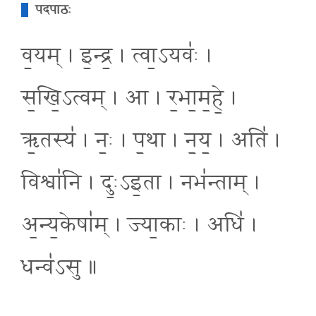
पदपाठः
व॒यम् । इ॒न्द्र॒ । त्वा॒ऽयवः॑ ।
स॒खि॒ऽत्वम् । आ । र॒भा॒म॒हे॒ ।
ऋ॒तस्य॑ । नः॒ । प॒था । न॒य॒ । अति॑ ।
विश्वा॑नि । दुः॒ऽइ॒ता । नभ॑न्ताम् ।
अ॒न्य॒केषा॑म् । ज्या॒काः । अधि॑ ।
धन्व॑ऽसु ॥