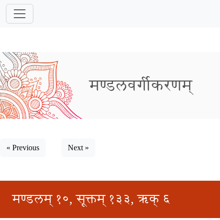
मण्डलवर्गीकरणम्
« Previous
Next »
मण्डलम् १०, सूक्तम् १३३, ऋक् ६