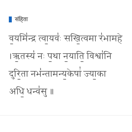
संहिता
व॒यमि॑न्द्र त्वा॒यवः॑ सखि॒त्वमा र॑भामहे
।ऋ॒तस्य॑ नः प॒था न॒याति॒ विश्वा॑नि
दुरि॒ता नभ॑न्तामन्य॒केषां॑ ज्या॒का
अधि॒ धन्व॑सु ॥