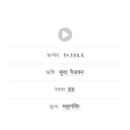
ऋग्वेदः
१०.१३३.६
ऋषिः
सुदाः पैजवनः
देवता
इंद्रः
छन्दः
महापंक्तिः