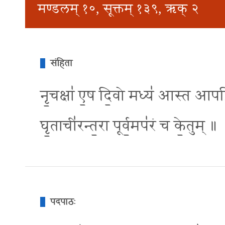
मण्डलम् १०, सूक्तम् १३९, ऋक् २
संहिता
नृ॒चक्षा॑ ए॒ष दि॒वो मध्य॑ आस्त आपप्रि॒
घृ॒ताची॑रन्त॒रा पूर्व॒मप॑रं च के॒तुम् ॥
पदपाठः