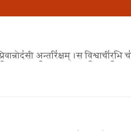
वान्रोद॑सी अ॒न्तरि॑क्षम् ।स वि॒श्वाची॑र॒भि च॑ष्