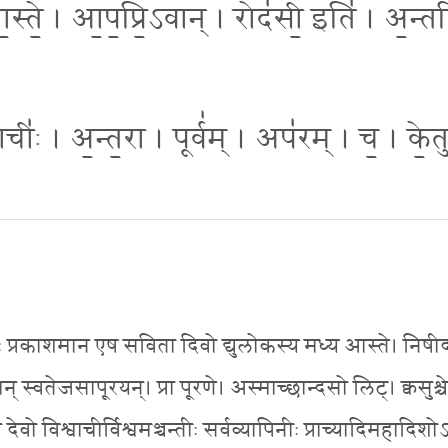
॒स्ते॒ । आ॒प॒प्रि॒ऽवान् । रोद॑सी॒ इति॑ । अ॒न्तरि
ताचीः॑ । अ॒न्त॒रा । पूर्व॑म् । अप॑रम् । च॒ । के॒त
श्मिभिः प्रकाशमान एष सविता दिवो द्युलोकस्य मध्य आस्ते। निष
वान् स्वतेजसापूरयन्। प्रा पूरणे। अस्माच्छान्दसो लिट्। क्वसुश्च
वो विश्वाचीर्विश्वमञ्चन्तीः सर्वव्यापिनीः प्राच्यादिमहादिशो