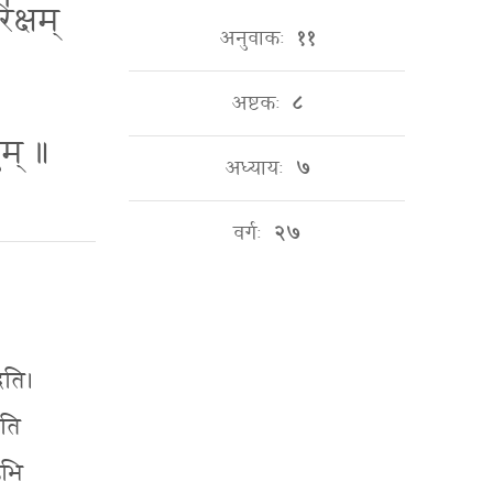
॑क्षम्
अनुवाकः
११
अष्टकः
८
ुम् ॥
अध्यायः
७
वर्गः
२७
ीदति।
ेति
ऽभि