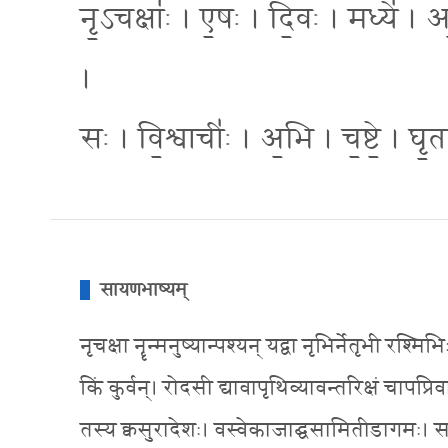
नृ॒ऽचक्षाः॑ । ए॒षः । दि॒वः । मध्ये॑ । आ
।
सः । वि॒श्वाचीः॑ । अ॒भि । च॒ष्टे॒ । घृ॒
सायणभाष्यम्
नृचक्षा नॄन्मनुष्यान्पश्यन् यद्वा नृभिर्नेतृभी र
किं कुर्वन्। रोदसी द्यावापृथिव्यावन्तरिक्षं चापप्रि
तस्य क्वसुरादेशः। वस्वेकाजाद्घसामितीडागमः। स दे