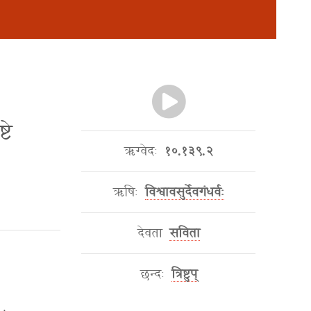
टे
ऋग्वेदः
१०.१३९.२
ऋषिः
विश्वावसुर्देवगंधर्वः
देवता
सविता
छन्दः
त्रिष्टुप्