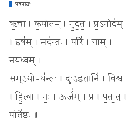
पदपाठः
ऋ॒चा । क॒पोत॑म् । नु॒द॒त॒ । प्र॒ऽनोद॑म्
। इष॑म् । मद॑न्तः । परि॑ । गाम् ।
न॒य॒ध्व॒म् ।
स॒म्ऽयो॒पय॑न्तः । दुः॒ऽइ॒तानि॑ । विश्वा॑
। हि॒त्वा । नः॒ । ऊर्ज॑म् । प्र । प॒ता॒त् ।
पति॑ष्ठः ॥