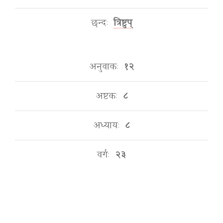
छन्दः
त्रिष्टुप्
अनुवाकः
१२
अष्टकः
८
अध्यायः
८
वर्गः
२३