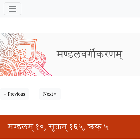
मण्डलवर्गीकरणम्
« Previous
Next »
मण्डलम् १०, सूक्तम् १६५, ऋक् ५