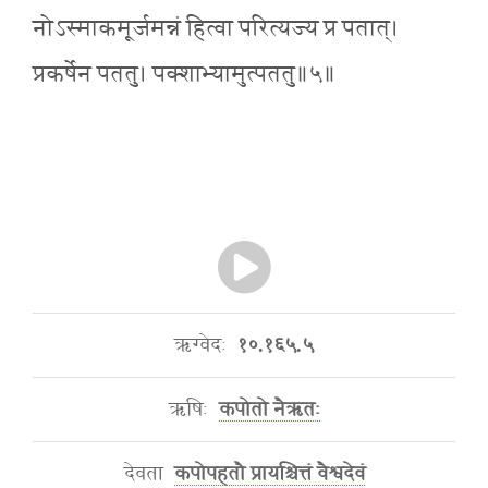
नोऽस्माकमूर्जमन्नं हित्वा परित्यज्य प्र पतात्।
प्रकर्षेन पततु। पक्शाभ्यामुत्पततु॥५॥
ऋग्वेदः
१०.१६५.५
ऋषिः
कपोतो नैऋतः
देवता
कपोपहतौ प्रायश्चित्तं वैश्वदेवं