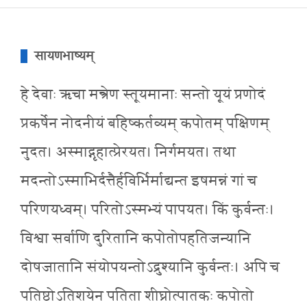
सायणभाष्यम्
हे देवाः ऋचा मन्त्रेण स्तूयमानाः सन्तो यूयं प्रणोदं
प्रकर्षेन नोदनीयं बहिष्कर्तव्यम् कपोतम् पक्षिणम्
नुदत। अस्माद्गृहात्प्रेरयत। निर्गमयत। तथा
मदन्तोऽस्माभिर्दत्तैर्हविर्भिर्माद्यन्त इषमन्नं गां च
परिणयध्वम्। परितोऽस्मभ्यं पापयत। किं कुर्वन्तः।
विश्वा सर्वाणि दुरितानि कपोतोपहतिजन्यानि
दोषजातानि संयोपयन्तोऽद्रुश्यानि कुर्वन्तः। अपि च
पतिष्ठोऽतिशयेन पतिता शीघ्रोत्पातकः कपोतो