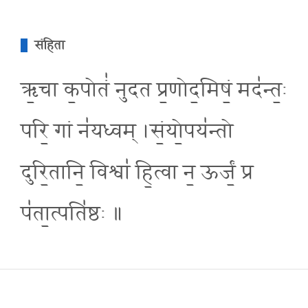
संहिता
ऋ॒चा क॒पोतं॑ नुदत प्र॒णोद॒मिषं॒ मद॑न्त॒ः
परि॒ गां न॑यध्वम् ।सं॒यो॒पय॑न्तो
दुरि॒तानि॒ विश्वा॑ हि॒त्वा न॒ ऊर्जं॒ प्र
प॑ता॒त्पति॑ष्ठः ॥