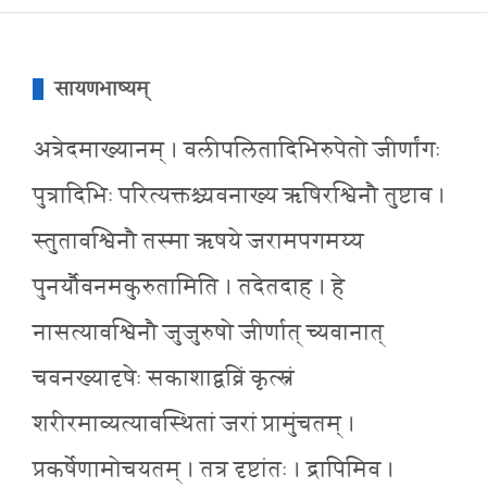
सायणभाष्यम्
अत्रेदमाख्यानम् । वलीपलितादिभिरुपेतो जीर्णांगः
पुत्रादिभिः परित्यक्तश्च्यवनाख्य ऋषिरश्विनौ तुष्टाव ।
स्तुतावश्विनौ तस्मा ऋषये जरामपगमय्य
पुनर्यौवनमकुरुतामिति । तदेतदाह । हे
नासत्यावश्विनौ जुजुरुषो जीर्णात् च्यवानात्
चवनख्यादृषेः सकाशाद्वव्रिं कृत्स्नं
शरीरमाव्यत्यावस्थितां जरां प्रामुंचतम् ।
प्रकर्षेणामोचयतम् । तत्र दृष्टांतः । द्रापिमिव ।