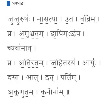
पदपाठः
जु॒जु॒रुषः॑ । ना॒स॒त्या॒ । उ॒त । व॒व्रिम् ।
प्र । अ॒मु॒ञ्च॒त॒म् । द्रा॒पिम्ऽइ॑व ।
च्यवा॑नात् ।
प्र । अ॒ति॒र॒त॒म् । ज॒हि॒तस्य॑ । आयुः॑ ।
द॒स्रा॒ । आत् । इत् । पति॑म् ।
अ॒कृ॒णु॒त॒म् । क॒नीना॑म् ॥