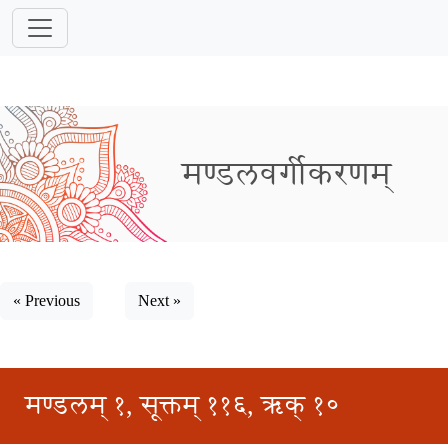
मण्डलवर्गीकरणम्
« Previous
Next »
मण्डलम् १, सूक्तम् ११६, ऋक् १०