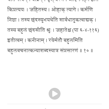
किप्रत्ययः । जहितस्य । ओहाक् त्यागे । कर्मणि
निष्ठा । तस्य छंदस्युभयथेति सार्वधातुकत्वाद्यक् ।
तस्य बहुलं छंदसीति श्लुः । जहातेश्च (पा ६-४-११६)
इतीत्वम् । कनीनाम् । रयेर्मतौ बहुलमिति
बहुलवचनात्कन्याशब्दस्यात्र संप्रसारणं ॥ १० ॥