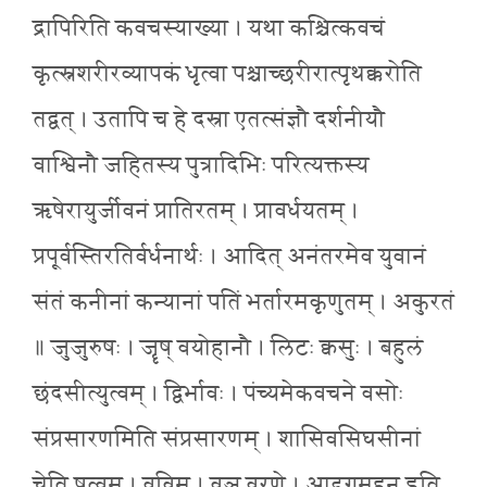
द्रापिरिति कवचस्याख्या । यथा कश्चित्कवचं
कृत्स्नशरीरव्यापकं धृत्वा पश्चाच्छरीरात्पृथक्करोति
तद्वत् । उतापि च हे दस्रा एतत्संज्ञौ दर्शनीयौ
वाश्विनौ जहितस्य पुत्रादिभिः परित्यक्तस्य
ऋषेरायुर्जीवनं प्रातिरतम् । प्रावर्धयतम् ।
प्रपूर्वस्तिरतिर्वर्धनार्थः । आदित् अनंतरमेव युवानं
संतं कनीनां कन्यानां पतिं भर्तारमकृणुतम् । अकुरतं
॥ जुजुरुषः । जॄष् वयोहानौ । लिटः क्वसुः । बहुलं
छंदसीत्युत्वम् । द्विर्भावः । पंच्यमेकवचने वसोः
संप्रसारणमिति संप्रसारणम् । शासिवसिघसीनां
चेति षत्वम् । वव्रिम् । वृञ् वरणे । आदृगमहन इति