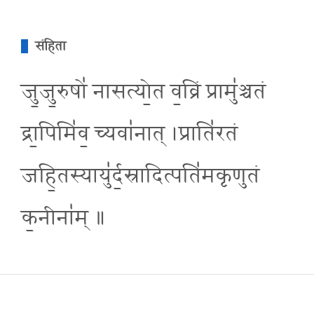
संहिता
जु॒जु॒रुषो॑ नासत्यो॒त व॒व्रिं प्रामु॑ञ्चतं
द्रा॒पिमि॑व॒ च्यवा॑नात् ।प्राति॑रतं
जहि॒तस्यायु॑र्द॒स्रादित्पति॑मकृणुतं
क॒नीना॑म् ॥