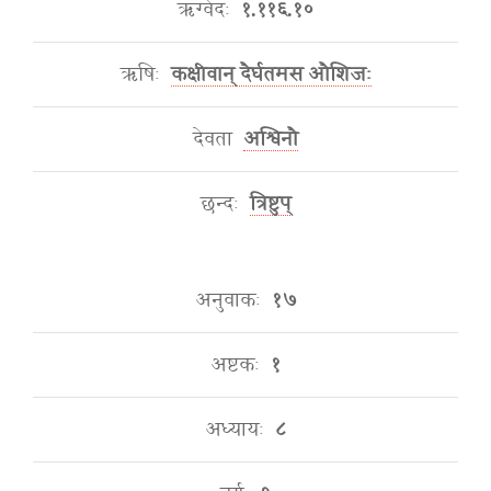
ऋग्वेदः
१.११६.१०
ऋषिः
कक्षीवान् दैर्घतमस औशिजः
देवता
अश्विनौ
छन्दः
त्रिष्टुप्
अनुवाकः
१७
अष्टकः
१
अध्यायः
८