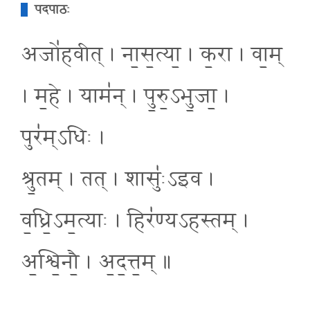
पदपाठः
अजो॑हवीत् । ना॒स॒त्या॒ । क॒रा । वा॒म्
। म॒हे । याम॑न् । पु॒रु॒ऽभु॒जा॒ ।
पुर॑म्ऽधिः ।
श्रु॒तम् । तत् । शासुः॑ऽइव ।
व॒ध्रि॒ऽम॒त्याः । हिर॑ण्यऽहस्तम् ।
अ॒श्वि॒नौ॒ । अ॒द॒त्त॒म् ॥