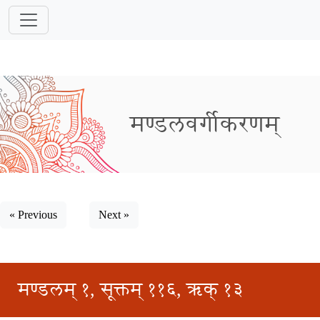
मण्डलवर्गीकरणम्
« Previous
Next »
मण्डलम् १, सूक्तम् ११६, ऋक् १३