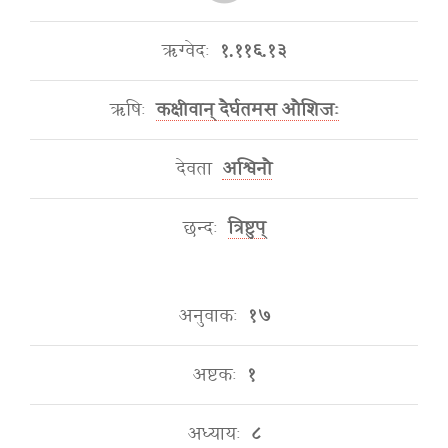
ऋग्वेदः
१.११६.१३
ऋषिः
कक्षीवान् दैर्घतमस औशिजः
देवता
अश्विनौ
छन्दः
त्रिष्टुप्
अनुवाकः
१७
अष्टकः
१
अध्यायः
८