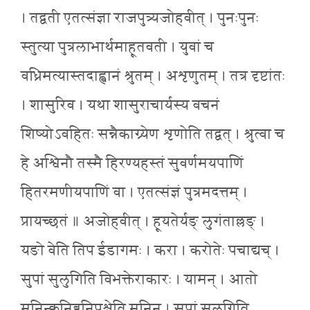
। तद्वती एतत्संज्ञा राजपुत्र्यजोहवीत् । पुनःपुनः
स्तुत्या पुत्रलाभार्थमाहूतवती । युवां च
वध्रिमत्यास्तदाह्वानं श्रुतम् । अशृणुतम् । तत्र दृष्टांतः
। शासुरिव । यथा शासुराचार्यस्य वचनं
शिष्योऽवहितः सन्नैकाग्र्येण शृणोति तद्वत् । श्रुत्वा च
हे अश्विनौ तस्मै हिरण्यहस्तं सुवर्णमयपाणिं
हितरमणीयपाणिं वा । एतत्संज्ञं पुत्रमदत्तम् ।
प्रायच्छतं ॥ अजोहवीत् । हूयतेर्यङ् लुगंताल्लङ् ।
यङो वेति तिप ईडागमः । करा । करोतेः पचाद्यच् ।
सुपां सुलुगिति विभक्तेराकारः । यामन् । आतो
मनिन्क्वनिब्वनिपश्चेति मनिन् । सुपां सुलुगिति