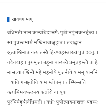
सायणभाष्यम्
वध्रिमती नाम कस्यचिद्राजर्षेः पुत्री नपुंसकभर्तृका ।
सा पुत्रलाभार्थ मश्विनावाजुहाव । तदाह्वानं
श्रुत्वाश्विनावागत्य तस्यै हिरण्यहस्ताख्यं पुत्रं ददतुः ।
तदेतदाह । पुरुभुजा बहूनां पालकौ प्रभूतहस्तौ वा हे
नासत्यावश्विनौ महे महनीये पूजनीये यामन् यामनि
। याति गच्छतीति याम स्तोत्रम् । तस्मिन्सति
कराभिमतफलस्य कर्तारौ वां युवां
पुरंधिर्बहुधीर्वध्रिमती । वध्रीः पुत्रोत्पादनाशक्तः पंडकः