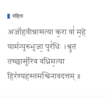
संहिता
अजो॑हवीन्नासत्या क॒रा वां॑ म॒हे
याम॑न्पुरुभुजा॒ पुरं॑धिः ।श्रु॒तं
तच्छासु॑रिव वध्रिम॒त्या
हिर॑ण्यहस्तमश्विनावदत्तम् ॥