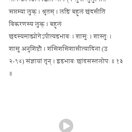
सप्तम्या लुक् । श्रुतम् । लङि बहुलं छंदसीति
विकरणस्य लुक् । बहुलं
छंदस्यमाङ्योगेऽपीत्यडभावः । शासुः । शास्तुः ।
शासु अनुशिष्टौ । शंसिशसिशासीत्यादिना (उ
२-९४) संज्ञायां तृन् । इडभावः छांदसस्तलोपः ॥ १३
॥