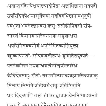
अवान्तरदिगपेक्षयाष्टपादोपेता अष्टाधिष्ठाना नवपदी
उपरिदिगपेक्षयासूर्येणवा नवदिगधिष्ठानाबभूवुषी
एवंभूता भवतेश्छान्दसःक्वसुः ततोङीपिवसोःसंप्र-
सारणं किमनयापरिगणनया सहस्राक्षरा
अपरिमितवचनोयं अपरिमितव्याप्तियुक्ता
बहुव्यापनशी- लोदकवतीत्यर्थः कुत्रेतितदुच्यते—
परमेव्योमन् उदकाश्रयत्वेनोत्कृष्टेन्तरिक्षे
केचिदेवमाहुः गौरीः गरणशीलाशब्दब्रह्मात्मिकावाक्
मिमाय मिमतिःप्रतिष्ठार्थेधातुः प्रतिष्ठितानि
घटादिद्रव्याणि तक्ष- ती तत्तद्वाचकत्वेननिष्पादयन्ती
एकपदी अव्याकृतत्वेनैकप्रतिष्ठाना एकरूपावा