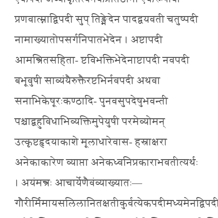
प्रणवात्म्नाद्विपदी सुप् तिङ्भेदेन पादद्वयवती चतुष्पदी
नामाख्यातोपसर्गनिपातभेदेन । अष्टापदी
आमन्त्रितसहिता- ष्टविभक्तिभेदेनाष्टापदी नवपदी
बभूवुषी साव्यंयैरुक्तैरष्टभिर्नवपदी अथवा
सनाभिकेषूरःकण्ठादि- पुनवसुपदेषुभवन्ती
पश्चाद्बहुविधाभिव्यक्तिमुपेयुषी परमेव्योमन्
उत्कृष्टहृदयाकाशे मूलाधारेवास- हस्राक्षरा
अनेकाकारेण व्याप्ता अनेकध्वनिप्रकाराभवतीत्यर्थः
। अयंमन्त्रः आचार्येणैवंव्याख्यातः—
गौरीर्मिमायसलिलानितक्षतीकुर्वत्येकपदीमध्यमेनद्विपदी