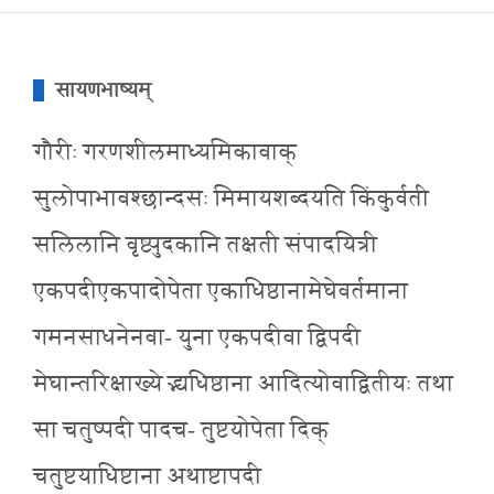
सायणभाष्यम्
गौरीः गरणशीलमाध्यमिकावाक्
सुलोपाभावश्छान्दसः मिमायशब्दयति किंकुर्वती
सलिलानि वृष्ट्युदकानि तक्षती संपादयित्री
एकपदीएकपादोपेता एकाधिष्ठानामेघेवर्तमाना
गमनसाधनेनवा- युना एकपदीवा द्विपदी
मेघान्तरिक्षाख्ये द्भ्यधिष्ठाना आदित्योवाद्वितीयः तथा
सा चतुष्पदी पादच- तुष्टयोपेता दिक्
चतुष्टयाधिष्टाना अथाष्टापदी