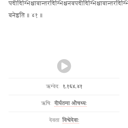
पदीदिग्भिश्चावान्तरदिग्भिश्चनवपदीदिग्भिश्चावान्तरदिग्भ
वनेइति ॥ ४१ ॥
ऋग्वेदः
१.१६४.४१
ऋषिः
दीर्घतमा औचथ्यः
देवता
विश्वेदेवाः