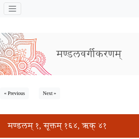
मण्डलवर्गीकरणम्
« Previous
Next »
मण्डलम् १, सूक्तम् १६४, ऋक् ४१