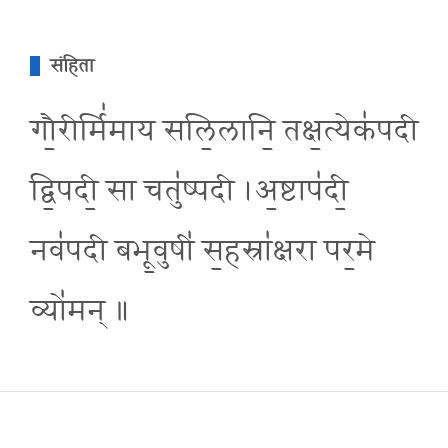
संहिता
गौ॒रीर्मि॑माय सलि॒लानि॒ तक्ष॒त्येक॑पदी
द्वि॒पदी॒ सा चतु॑ष्पदी ।अ॒ष्टाप॑दी॒
नव॑पदी बभू॒वुषी॑ स॒हस्रा॑क्षरा पर॒मे
व्यो॑मन् ॥