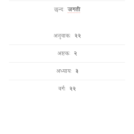
छन्दः
जगती
अनुवाकः
२२
अष्टकः
२
अध्यायः
३
वर्गः
२२