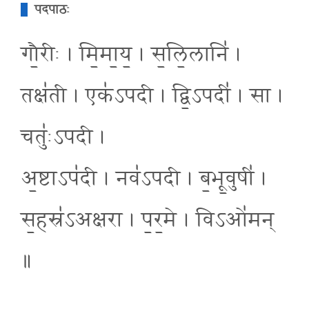
पदपाठः
गौ॒रीः । मि॒मा॒य॒ । स॒लि॒लानि॑ ।
तक्ष॑ती । एक॑ऽपदी । द्वि॒ऽपदी॑ । सा ।
चतुः॑ऽपदी ।
अ॒ष्टाऽप॑दी । नव॑ऽपदी । ब॒भू॒वुषी॑ ।
स॒हस्र॑ऽअक्षरा । प॒र॒मे । विऽओ॑मन्
॥