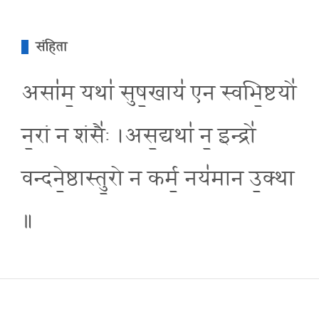
संहिता
असा॑म॒ यथा॑ सुष॒खाय॑ एन स्वभि॒ष्टयो॑
न॒रां न शंसै॑ः ।अस॒द्यथा॑ न॒ इन्द्रो॑
वन्दने॒ष्ठास्तु॒रो न कर्म॒ नय॑मान उ॒क्था
॥