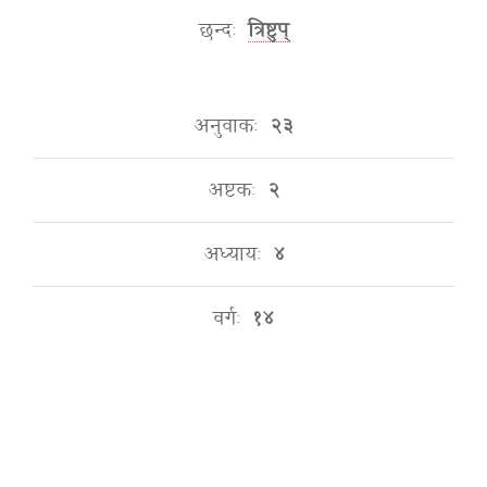
छन्दः
त्रिष्टुप्
अनुवाकः
२३
अष्टकः
२
अध्यायः
४
वर्गः
१४