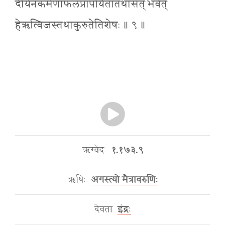
दीयेनकर्मणाफलप्रापयितातथासत् भवेत्
हेऋत्विजस्तथाकुरुतेतिशेषः ॥ ९ ॥
ऋग्वेदः
१.१७३.९
ऋषिः
अगस्त्यो मैत्रावरुणिः
देवता
इंद्रः