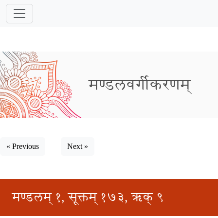
मण्डलवर्गीकरणम्
« Previous
Next »
मण्डलम् १, सूक्तम् १७३, ऋक् ९