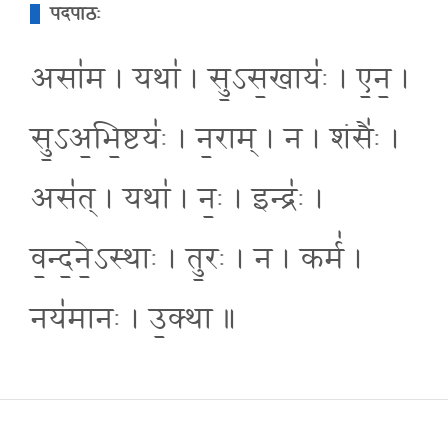
पदपाठः
असा॑म । यथा॑ । सु॒ऽस॒खायः॑ । ए॒न॒ ।
सु॒ऽअ॒भि॒ष्टयः॑ । न॒राम् । न । शंसैः॑ ।
अस॑त् । यथा॑ । नः॒ । इन्द्रः॑ ।
व॒न्द॒ने॒ऽस्थाः । तु॒रः । न । कर्म॑ ।
नय॑मानः । उ॒क्था ॥