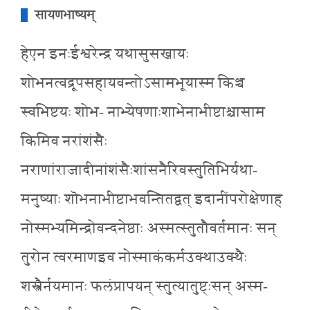
सायणभाष्यम्
हेएन इनःईश्वरेन्द्र यथासुसखायः
शोभनत्वद्रूपसहायवन्तोऽसामभूयास्म किञ्च
स्वभिष्टयः शोभ- नाभ्येषणाःशाभेनाभीष्टाश्चासाम
किमिव नरांशंसैः
नराणांराजादीनांशंसैःशांसनैरिवस्तुतिभिर्यथा-
मनुष्याः शॊभनाभीष्टाभवन्तितद्वत् इदानींपरोक्षेणाह
नोस्मभ्यमिन्द्रोवन्दनेष्ठाः अस्मत्स्तुतौवर्तमानः सन्
तुरोन त्वरमाणइव नोस्माकंकर्मउक्थाउक्थैः
शस्त्रैर्नयमानः फलंप्रापयन् स्तुत्यातुष्ट्ःसन् अस्म-