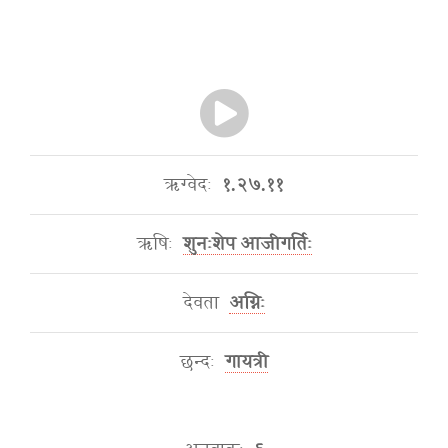
ऋग्वेदः
१.२७.११
ऋषिः
शुनःशेप आजीगर्तिः
देवता
अग्निः
छन्दः
गायत्री