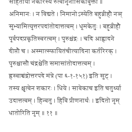
संहितायां नकारस्य रुत्वानुनासिकावुक्तौ ॥
अनिमानः । न विद्यते । निमानोऽस्येति बहुव्रीहौ नञ्
सुभ्यामित्युत्तरपदांतोदात्तत्वम् । धूमकेतुः । बहुव्रीहौ
पूर्वपदप्रकृतिस्वरत्वम् । पुरुश्चंद्रः । चदि आह्लादने
दीप्तौ च । अस्मात्स्फायितंचीत्यादिना कर्तरिरक् ।
पुरुश्चासौ चंद्रश्चेति समासांतोदात्तत्वम् ।
ह्रस्वाच्चंद्रोत्तरपदे मंत्रे (पा ६-१-१५१) इति सुट् ।
तस्य श्चुत्वेन शकारः । धिये । सावेकाच इति चतुर्थ्या
उदात्तत्वम् । हिन्वतु । हिवि प्रीणनार्थः । इदितो नुम्
धातोरिति नुम् ॥ ११ ॥