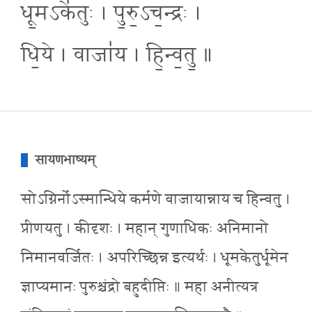
धू॒मऽके॑तुः । पु॒रु॒ऽच॒न्द्रः ।
धि॒ये । वाजा॑य । हि॒न्व॒तु॒ ॥
सायणभाष्यम्
सोऽग्निर्नोऽस्मान्धिये कर्मणे वाजायान्नाय च हिन्वतु ।
प्रीणयतु । कीदृशः । महान् गुणाधिकः अनिमानो
निमानवर्जितः । अपरिच्छिन्न इत्यर्थः । धूमकेतुर्धूमेन
ज्ञाप्यमानः पुरुश्चंद्रो बहुदीप्तिः ॥ महा अनीत्यत्र