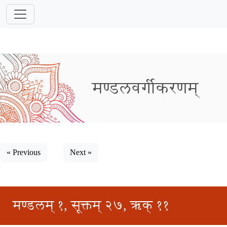
मण्डलवर्गीकरणम्
« Previous
Next »
मण्डलम् १, सूक्तम् २७, ऋक् ११