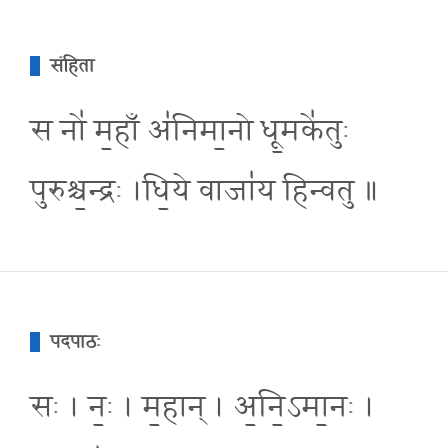
संहिता
स नो॑ म॒हाँ अ॑निमा॒नो धू॒मके॑तुः
पुरुश्च॒न्द्रः ।धि॒ये वाजा॑य हिन्वतु ॥
पदपाठः
सः । नः॒ । म॒हान् । अ॒नि॒ऽमा॒नः ।