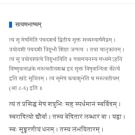
सायणभाष्यम्
त्यं सु मेषमिति पंचदशर्चं द्वितीयं सूक्तं सव्यस्यार्षमैंद्रम् ।
त्रयोदशी पंचदशी त्रिष्टुभौ शिष्टा जगत्यः । तथा चानुक्रांतम् ।
त्यं सु त्रयोदश्यंत्ये तिष्टुभाविति ॥ गवामयनस्य मध्यमेऽहनि
विष्णुवत्संज्ञके मरुत्वतीयशस्त्र इदं सूक्तं विषुवान्दिवा कीर्त्य
इति खंडे सूत्रितम् । त्यं सुमेषं कयाशुभेति च मरुत्वतीयम्
(आ ८-६) इति ॥
त्यं तं प्रसिद्धं मेषं शत्रुभिः सह स्पर्धमानं स्वर्विदम् ।
स्वरादित्यो द्यौर्वा । तस्य वेदितारं लब्धारं वा । यद्वा ।
स्वः सुष्ट्वरणीयं धनम् । तस्य लंभयितारम् ।