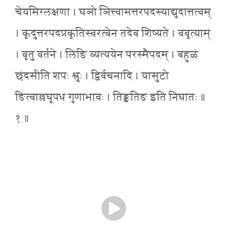
चेयमिग्लक्षणा । घञो ञित्त्वामत्तरपदस्याद्युदात्तत्वम्
। कृदुत्तरपदप्रकृतिस्वरत्वेन तदेव शिष्यते । ववृत्याम्
। वृतु वर्तने । लिङि व्यत्ययेन परस्मैपदम् । बहुळं
छंदसीति शपः श्लुः । द्विर्वचनादि । यासुटो
ङित्वाल्लघूपध गुणाभावः । तिङ्ङतिङ इति निघातः ॥
१ ॥