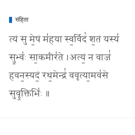
संहिता
त्यं सु मे॒षं म॑हया स्व॒र्विदं॑ श॒तं यस्य॑
सु॒भ्व॑ः सा॒कमीर॑ते ।अत्यं॒ न वाजं॑
हवन॒स्यदं॒ रथ॒मेन्द्रं॑ ववृत्या॒मव॑से
सुवृ॒क्तिभि॑ः ॥