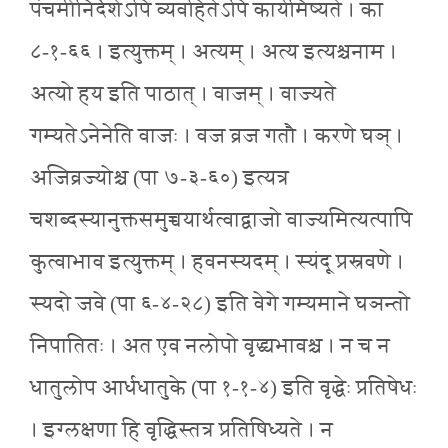
पंचमीनिर्देशेऽपि व्यवहितेऽपि कार्यमिष्यते । का
८-१-६६ । इत्युक्तम् । अत्यम् । अत्य इत्यश्चनाम ।
अत्यो हय इति पाठात् । वाजम् । वाज्यते
गम्यतेऽनेनेति वाजः । वज व्रज गतौ । करणे घञ् ।
अजिव्रज्योश्च (पा ७-३-६०) इत्यत्र
चशब्दस्यानुक्तसमुच्चयार्थत्वाद्वाजो वाज्यमित्यत्पापि
कुत्वाभाव इत्युक्तम् । हवनस्यदम् । स्यंदू प्रस्रवणे ।
स्यदो जवे (पा ६-४-२८) इति वेगे गम्यमाने घञन्तो
निपातितः । अत एव नलोपो वृद्ध्यभावश्च । न च न
धातुलोप आर्धधातुके (पा १-१-४) इति वृद्धेः प्रतिषेधः
। इग्लक्षणा हि वृद्धिस्तत्र प्रतिषिध्यते । न