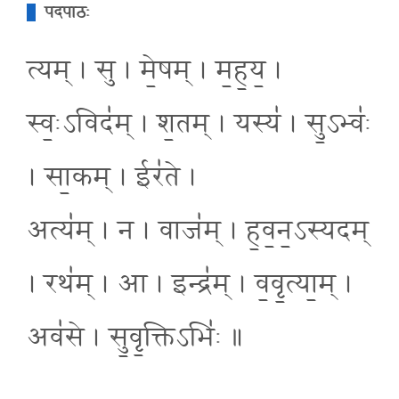
पदपाठः
त्यम् । सु । मे॒षम् । म॒ह॒य॒ ।
स्वः॒ऽविद॑म् । श॒तम् । यस्य॑ । सु॒ऽभ्वः॑
। सा॒कम् । ईर॑ते ।
अत्य॑म् । न । वाज॑म् । ह॒व॒न॒ऽस्यदम्
। रथ॑म् । आ । इन्द्र॑म् । व॒वृ॒त्या॒म् ।
अव॑से । सु॒वृ॒क्तिऽभिः॑ ॥