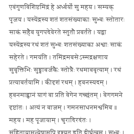
एवंगुणविशिष्टमिंद्रं हे अर्ध्वर्यो सु महय । सम्यक्
पूजय । यस्येंद्रस्य शतं शतसंख्याकाः सुभ्वः स्तोतारः
साकं सहैव युगपदेवेरते स्तुतौ प्रवर्तंते । यद्वा
यस्येंद्रस्य रथं शतं सुभ्वः शतसंख्याका अश्वाः साकं
सहेरते । गमयंति । तमिंद्रमवसेऽस्मद्रक्षणाय
सुवृक्तिभिः सुष्ट्वावर्जकैः स्तोत्रैः रथमाववृत्याम् । रथं
प्रत्यावर्तयामि । कीदृशं रथम् । हवनस्यदम् ।
हवनमाह्वानं यागं वा प्रति वेगेन गच्छंतम् । वेगगमने
दृष्टांतः । अत्यं न वाजम् । गमनसाधनमश्वमिव ॥
महय । मह पूजायाम् । चुरादिरदंतः ।
संहितायामन्येषामपि दृश्यत इति दीर्घत्वम् । सुभ्वः ।