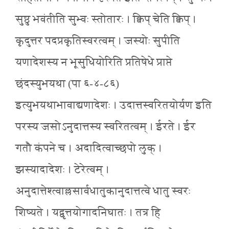
सुष्ठु भवंतीति सुभ्वः स्तोतारः । क्विप् चेति क्विप् ।
कृदुत्तर पदप्रकृतिस्वरत्वम् । जस्योः सुपीति
यणादेशस्य न भूसुधियोरिति प्रतिषेधे प्राप्ते
छंदस्युभयथा (पा ६-४-८६)
इत्युभयथाभावाद्यणादेशः । उदात्तस्वरितयोर्यण इति
परस्य जसोऽनुदात्तस्य स्वरितत्वम् । ईरते । ईर
गतौ कंपने च । अदादित्वाच्छपो लुक् ।
झस्यादादेशः । टेरेत्वम् ।
अनुदात्तेश्त्वाल्लसार्वधातुकानुदात्तत्वे धातु स्वरः
शिष्यते । यद्वृत्तयोगादनिघातः । तत्र हि