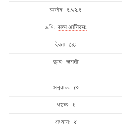
ऋग्वेदः
१.५२.१
ऋषिः
सव्य आंगिरसः
देवता
इंद्रः
छन्दः
जगती
अनुवाकः
१०
अष्टकः
१
अध्यायः
४