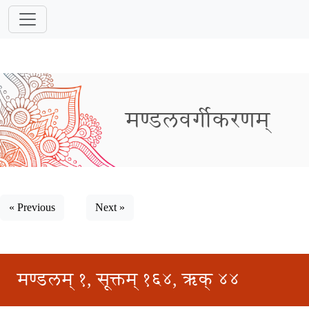
मण्डलवर्गीकरणम्
« Previous
Next »
मण्डलम् १, सूक्तम् १६४, ऋक् ४४