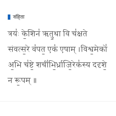
संहिता
त्रयः॑ के॒शिन॑ ऋतु॒था वि च॑क्षते
संवत्स॒रे व॑पत॒ एक॑ एषाम् ।विश्व॒मेको॑
अ॒भि च॑ष्टे॒ शची॑भि॒र्ध्राजि॒रेक॑स्य ददृशे॒
न रू॒पम् ॥