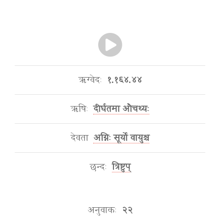
ऋग्वेदः
१.१६४.४४
ऋषिः
दीर्घतमा औचथ्यः
देवता
अग्निः सूर्यो वायुश्च
छन्दः
त्रिष्टुप्
अनुवाकः
२२