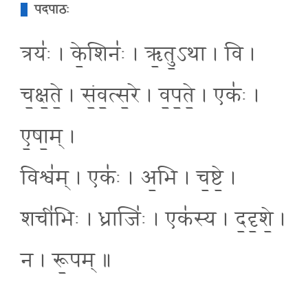
पदपाठः
त्रयः॑ । के॒शिनः॑ । ऋ॒तु॒ऽथा । वि ।
च॒क्ष॒ते॒ । सं॒व॒त्स॒रे । व॒प॒ते॒ । एकः॑ ।
ए॒षा॒म् ।
विश्व॑म् । एकः॑ । अ॒भि । च॒ष्टे॒ ।
शची॑भिः । ध्राजिः॑ । एक॑स्य । द॒दृ॒शे॒ ।
न । रू॒पम् ॥