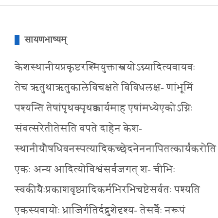
सायणभाष्यम्
केशस्थानीयप्रकृष्टरश्मियुक्तास्त्रयोऽग्न्यादित्यवायवः
तेच ऋतुथाऋतुकालेविचक्षते विविधलक्ष- णांभूमिं
पश्यन्ति तेषांपृथक्पृथक्कार्यमाह एषांमध्येएकोऽग्निः
संवत्सरेतीतेसति वपते दाहेन केश-
स्थानीयौषधिवनस्पत्यादिकच्छेदनेननापितत्कार्यंकरोति
एकः अन्य आदित्योविश्वंसर्वंजगत् श- चीभिः
स्वकीयैःप्रकाशवृष्ट्यादिकर्मभिरभिचष्टेसर्वतः पश्यति
एकस्यवायोः ध्राजिर्गतिर्दद्रुशेदृश्य- तेसर्वैः नरूपं