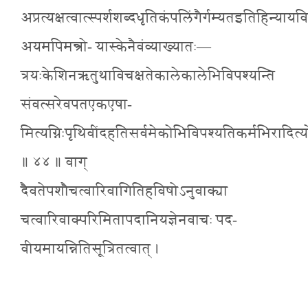
अप्रत्यक्षत्वात्स्पर्शशब्दधृतिकंपलिंगैर्गम्यतइतिहिन्याय
अयमपिमन्त्रो- यास्केनैवंव्याख्यातः—
त्रयःकेशिनऋतुथाविचक्षतेकालेकालेभिविपश्यन्ति
संवत्सरेवपतएकएषा-
मित्यग्निःपृथिवींदहतिसर्वमेकोभिविपश्यतिकर्मभिरादित्य
॥ ४४ ॥ वाग्
दैवतेपशौचत्वारिवागितिहविषोऽनुवाक्या
चत्वारिवाक्परिमितापदानियज्ञेनवाचः पद-
वीयमायन्नितिसूत्रितत्वात् ।