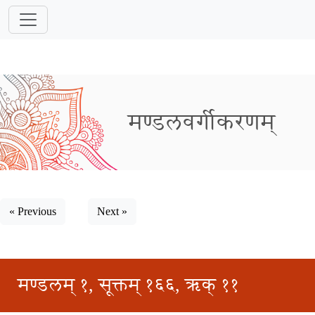
मण्डलवर्गीकरणम्
« Previous
Next »
मण्डलम् १, सूक्तम् १६६, ऋक् ११