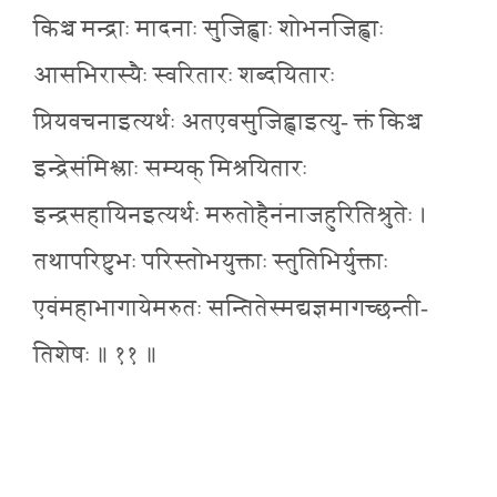
किञ्च मन्द्राः मादनाः सुजिह्वाः शोभनजिह्वाः
आसभिरास्यैः स्वरितारः शब्दयितारः
प्रियवचनाइत्यर्थः अतएवसुजिह्वाइत्यु- क्तं किञ्च
इन्द्रेसंमिश्लाः सम्यक् मिश्रयितारः
इन्द्रसहायिनइत्यर्थः मरुतोहैनंनाजहुरितिश्रुतेः ।
तथापरिष्टुभः परिस्तोभयुक्ताः स्तुतिभिर्युक्ताः
एवंमहाभागायेमरुतः सन्तितेस्मद्यज्ञमागच्छन्ती-
तिशेषः ॥ ११ ॥