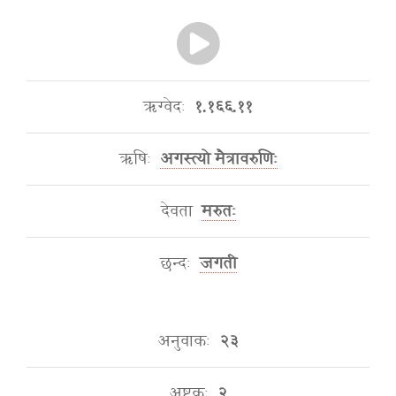
ऋग्वेदः
१.१६६.११
ऋषिः
अगस्त्यो मैत्रावरुणिः
देवता
मरुतः
छन्दः
जगती
अनुवाकः
२३
अष्टकः
२