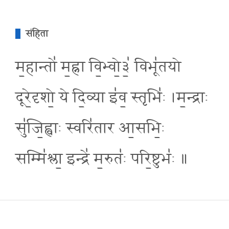
संहिता
म॒हान्तो॑ म॒ह्ना वि॒भ्वो॒३॒॑ विभू॑तयो
दूरे॒दृशो॒ ये दि॒व्या इ॑व॒ स्तृभि॑ः ।म॒न्द्राः
सु॑जि॒ह्वाः स्वरि॑तार आ॒सभि॒ः
सम्मि॑श्ला॒ इन्द्रे॑ म॒रुतः॑ परि॒ष्टुभः॑ ॥