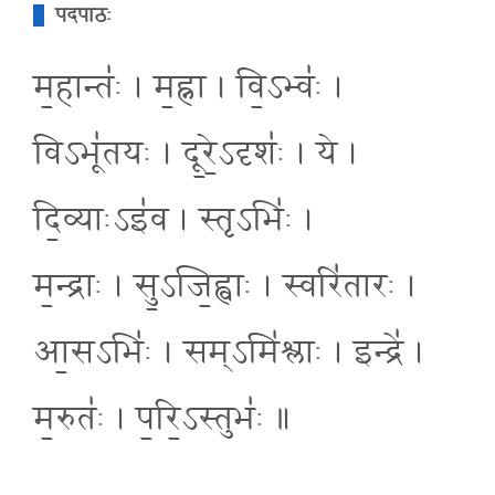
पदपाठः
म॒हान्तः॑ । म॒ह्ना । वि॒ऽभ्वः॑ ।
विऽभू॑तयः । दू॒रे॒ऽदृशः॑ । ये ।
दि॒व्याःऽइ॑व । स्तृऽभिः॑ ।
म॒न्द्राः । सु॒ऽजि॒ह्वाः । स्वरि॑तारः ।
आ॒सऽभिः॑ । सम्ऽमि॑श्लाः । इन्द्रे॑ ।
म॒रुतः॑ । प॒रि॒ऽस्तुभः॑ ॥