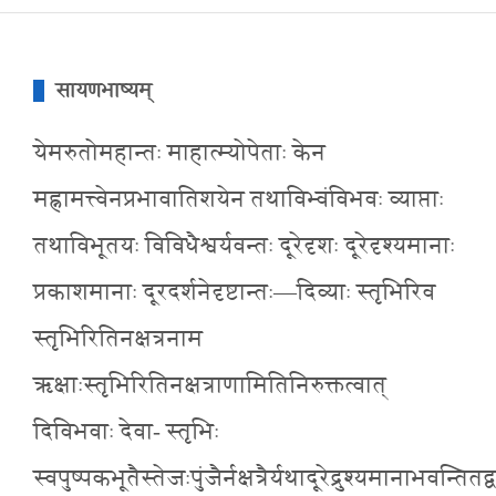
सायणभाष्यम्
येमरुतोमहान्तः माहात्म्योपेताः केन
मह्नामत्त्वेनप्रभावातिशयेन तथाविभ्वंविभवः व्याप्ताः
तथाविभूतयः विविधैश्वर्यवन्तः दूरेदृशः दूरेदृश्यमानाः
प्रकाशमानाः दूरदर्शनेदृष्टान्तः—दिव्याः स्तृभिरिव
स्तृभिरितिनक्षत्रनाम
ऋक्षाःस्तृभिरितिनक्षत्राणामितिनिरुक्तत्वात्
दिविभवाः देवा- स्तृभिः
स्वपुष्पकभूतैस्तेजःपुंजैर्नक्षत्रैर्यथादूरेद्रुश्यमानाभवन्तितद्व