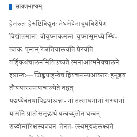
सायणभाष्यम्
हेमरुतः हेरुष्टिविद्युतः मेघभेदेनायुधविशेषेण
विद्योतमानाः वोयुष्माकमन्तः युष्मासुमध्ये स्थि-
त्वाकः पुमान् रेजतिचालयति प्रेरयति
तर्हिकथंचालनमितिउच्यते त्मनाआत्मनैवचालने
दृष्टान्तः— जिह्वयाहन्वेव द्विवचनस्यआकारः हनूइव
तौयथारसनयाचाल्येते तद्वत्
यद्यप्येवंतथापिइषांअन्ना- नां तत्साधनानां सस्यानां
यामनि प्राप्तौसमृद्भ्यर्थं धन्वच्युतोन धन्वन्
शब्दोन्तरिक्षस्यवचनः तेनत- त्स्थमुदकंलक्ष्यते