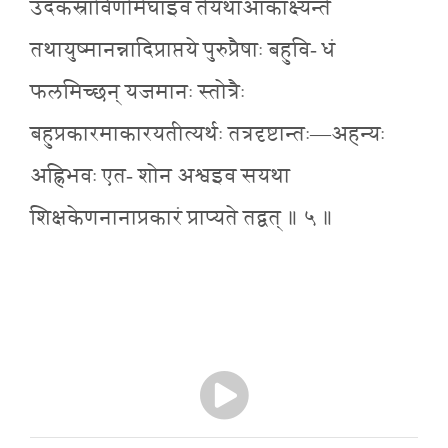
उदकस्राविणोमेघाइव तेयथाआकांक्ष्यन्ते
तथायुष्मानन्नादिप्राप्तये पुरुप्रैषाः बहुवि- धं
फलमिच्छन् यजमानः स्तोत्रैः
बहुप्रकारमाकारयतीत्यर्थः तत्रदृष्टान्तः—अहन्यः
अह्निभवः एत- शोन अश्वइव सयथा
शिक्षकेणनानाप्रकारं प्राप्यते तद्वत् ॥ ५ ॥