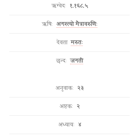
ऋग्वेदः
१.१६८.५
ऋषिः
अगस्त्यो मैत्रावरुणिः
देवता
मरुतः
छन्दः
जगती
अनुवाकः
२३
अष्टकः
२
अध्यायः
४