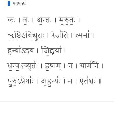
पदपाठः
कः । वः॒ । अ॒न्तः । म॒रु॒तः॒ ।
ऋ॒ष्टि॒ऽवि॒द्यु॒तः॒ । रेज॑ति । त्मना॑ ।
हन्वा॑ऽइव । जि॒ह्वया॑ ।
ध॒न्व॒ऽच्युतः॑ । इ॒षाम् । न । याम॑नि ।
पु॒रु॒ऽप्रैषाः॑ । अ॒ह॒न्यः॑ । न । एत॑शः ॥