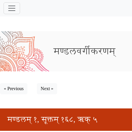
मण्डलवर्गीकरणम्
« Previous
Next »
मण्डलम् १, सूक्तम् १६८, ऋक् ५