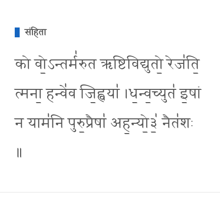
संहिता
को वो॒ऽन्तर्म॑रुत ऋष्टिविद्युतो॒ रेज॑ति॒
त्मना॒ हन्वे॑व जि॒ह्वया॑ ।ध॒न्व॒च्युत॑ इ॒षां
न याम॑नि पुरु॒प्रैषा॑ अह॒न्यो॒३॒॑ नैत॑शः
॥