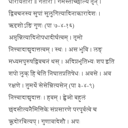
धारयितारौ ॥ गंतारा । गमेस्ताच्छील्ये तृन् ।
द्विवचनस्य सुपां सुलुगित्यादिनाकारादेशः ।
ऋदृशोऽङि गुणः (पा ७-४-१६)
अप्तृन्नित्यादिनोपधादीर्घत्वम् । तृमो
नित्त्वादाद्युदात्तत्वम् । स्थः । अस भुवि । लङ्
मध्यमपुरुषद्विवचनं थस् । अदिप्रभृतिभ्यः शप इति
शपो लुक् हि चेति निघातप्रतिषेधः । अवसे । अव
रक्षणे । तुमर्थे सेसेन्नित्यसेन् (पा ३-४-९)
नित्त्वादाद्युदात्तः । हवम् । ह्वेञो बहुलं
छंदसीत्यनैमित्तिके संप्रसारणे परपूर्वत्वे च
ऋूदोरबित्यप् । गुणावादेशौ । अपः