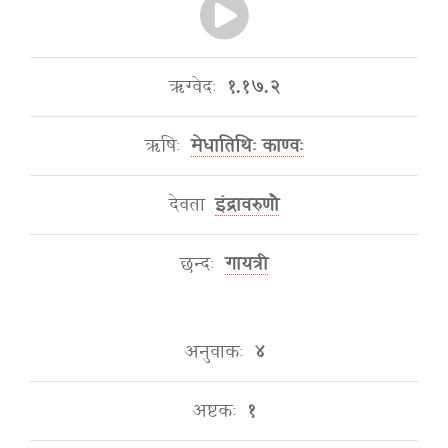
ऋग्वेदः
१.१७.२
ऋषिः
मेधातिथिः काण्वः
देवता
इंद्रावरुणौ
छन्दः
गायत्री
अनुवाकः
४
अष्टकः
१