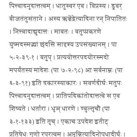
पित्त्वादनुदात्तत्वम् । धातुस्वर एव । विप्रस्य । डुवर्
बीजतंतुसंताने । अस्य ऋज्रेंद्रेत्यादिना रन् निपातितः
। नित्त्वादाद्युदात्तः । मावतः । वतुप्प्रकरणे
युष्मदस्मद्भ्यां छंदसि सादृश्य उपसंख्यानम् । पा
५-२-३९-१ । वतुप् । प्रत्ययोत्तरपदयोरस्मदो
मपर्यंतस्य मादेशः (पा ७-२-९८) आ सर्वनाम्नः (पा
६-३-९१) इति दकारस्याकारः । सवर्णदीर्घः मतुपः
पित्त्वादनुदात्तत्वम् । प्रातिपदिकांतोदात्तत्वे स एव
शिष्यते । धर्तारा । धृञ् धारणे । ण्वुल्तृचौ (पा
३-१-१३३) इति तृच् । एकाच उपदेश इतीट्
प्रतिषेधः गुणो रपरत्वम् । अप्तृन्नित्यादिनोपधादीर्घः ।