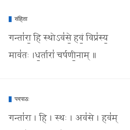
संहिता
गन्ता॑रा॒ हि स्थोऽव॑से॒ हवं॒ विप्र॑स्य॒
माव॑तः ।ध॒र्तारा॑ चर्षणी॒नाम् ॥
पदपाठः
गन्ता॑रा । हि । स्थः । अव॑से । हव॑म्