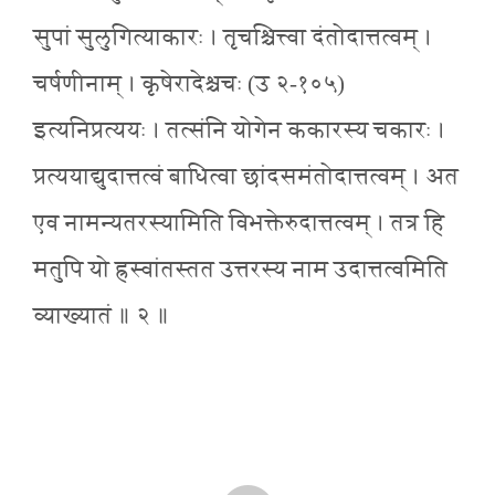
सुपां सुलुगित्याकारः । तृचश्चित्त्वा दंतोदात्तत्वम् ।
चर्षणीनाम् । कृषेरादेश्चचः (उ २-१०५)
इत्यनिप्रत्ययः । तत्संनि योगेन ककारस्य चकारः ।
प्रत्ययाद्युदात्तत्वं बाधित्वा छांदसमंतोदात्तत्वम् । अत
एव नामन्यतरस्यामिति विभक्तेरुदात्तत्वम् । तत्र हि
मतुपि यो ह्रस्वांतस्तत उत्तरस्य नाम उदात्तत्वमिति
व्याख्यातं ॥ २ ॥