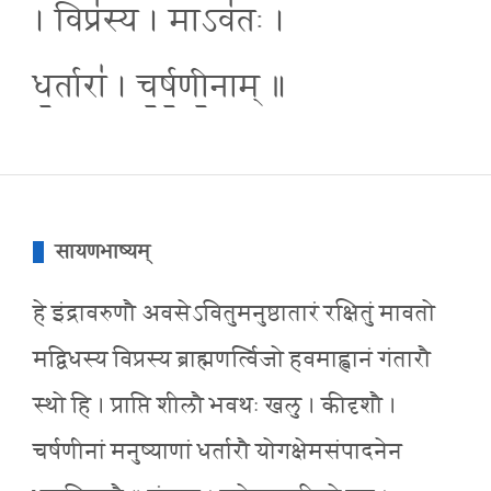
। विप्र॑स्य । माऽव॑तः ।
ध॒र्तारा॑ । च॒र्ष॒णी॒नाम् ॥
सायणभाष्यम्
हे इंद्रावरुणौ अवसेऽवितुमनुष्ठातारं रक्षितुं मावतो
मद्विधस्य विप्रस्य ब्राह्मणर्त्विजो हवमाह्वानं गंतारौ
स्थो हि । प्राप्ति शीलौ भवथः खलु । कीदृशौ ।
चर्षणीनां मनुष्याणां धर्तारौ योगक्षेमसंपादनेन