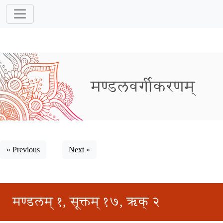
मण्डलवर्गीकरणम्
« Previous
Next »
मण्डलम् १, सूक्तम् १७, ऋक् २