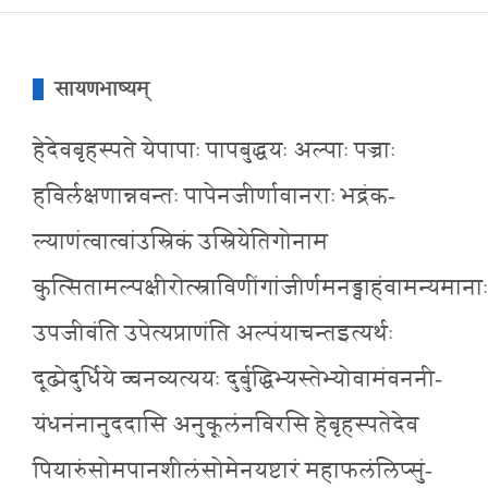
सायणभाष्यम्
हेदेवबृहस्पते येपापाः पापबुद्धयः अल्पाः पज्राः
हविर्लक्षणान्नवन्तः पापेनजीर्णावानराः भद्रंक-
ल्याणंत्वात्वांउस्रिकं उस्रियेतिगोनाम
कुत्सितामल्पक्षीरोत्स्राविणींगांजीर्णमनड्वाहंवामन्यमानाः
उपजीवंति उपेत्यप्राणंति अल्पंयाचन्तइत्यर्थः
दूढ्येदुर्धिये व्चनव्यत्ययः दुर्बुद्धिभ्यस्तेभ्योवामंवननी-
यंधनंनानुददासि अनुकूलंनविरसि हेबृहस्पतेदेव
पियारुंसोमपानशीलंसोमेनयष्टारं महाफलंलिप्सुं-