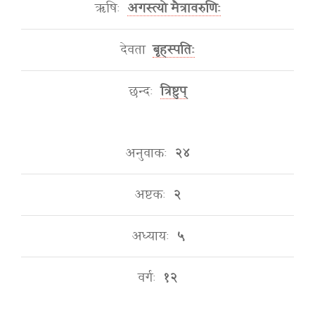
ऋषिः
अगस्त्यो मैत्रावरुणिः
देवता
बृहस्पतिः
छन्दः
त्रिष्टुप्
अनुवाकः
२४
अष्टकः
२
अध्यायः
५
वर्गः
१२