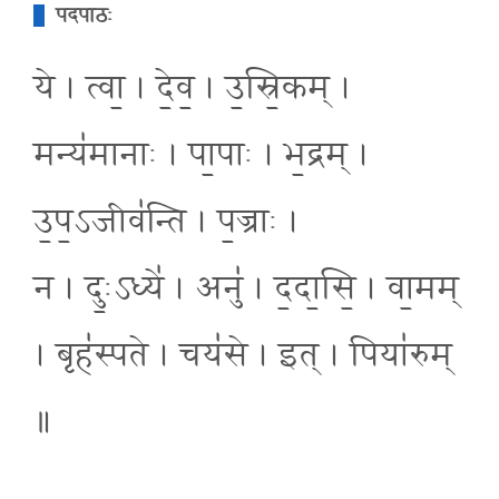
पदपाठः
ये । त्वा॒ । दे॒व॒ । उ॒स्रि॒कम् ।
मन्य॑मानाः । पा॒पाः । भ॒द्रम् ।
उ॒प॒ऽजीव॑न्ति । प॒ज्राः ।
न । दुः॒ऽध्ये॑ । अनु॑ । द॒दा॒सि॒ । वा॒मम्
। बृह॑स्पते । चय॑से । इत् । पिया॑रुम्
॥