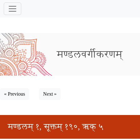
मण्डलवर्गीकरणम्
« Previous
Next »
मण्डलम् १, सूक्तम् १९०, ऋक् ५