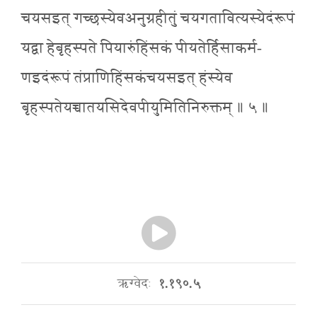
चयसइत् गच्छस्येवअनुग्रहीतुं चयगतावित्यस्येदंरूपं
यद्वा हेबृहस्पते पियारुंहिंसकं पीयतेर्हिसाकर्म-
णइदंरूपं तंप्राणिहिंसकंचयसइत् हंस्येव
बृहस्पतेयच्चातयसिदेवपीयुमितिनिरुक्तम् ॥ ५ ॥
ऋग्वेदः
१.१९०.५