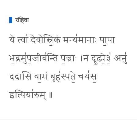
संहिता
ये त्वा॑ देवोस्रि॒कं मन्य॑मानाः पा॒पा
भ॒द्रमु॑प॒जीव॑न्ति प॒ज्राः ।न दू॒ढ्ये॒३॒॑ अनु॑
ददासि वा॒मं बृह॑स्पते॒ चय॑स॒
इत्पिया॑रुम् ॥