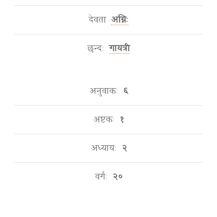
देवता
अग्निः
छन्दः
गायत्री
अनुवाकः
६
अष्टकः
१
अध्यायः
२
वर्गः
२०