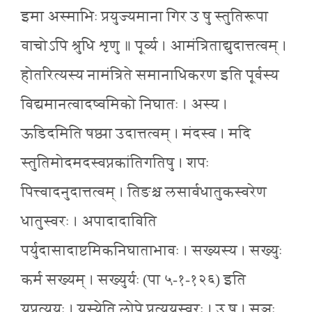
इमा अस्माभिः प्रयुज्यमाना गिर उ षु स्तुतिरूपा
वाचोऽपि श्रुधि शृणु ॥ पूर्व्य । आमंत्रिताद्युदात्तत्वम् ।
होतरित्यस्य नामंत्रिते समानाधिकरण इति पूर्वस्य
विद्यमानत्वादष्वमिको निघातः । अस्य ।
ऊडिदमिति षष्ठ्या उदात्तत्वम् । मंदस्व । मदि
स्तुतिमोदमदस्वप्नकांतिगतिषु । शपः
पित्त्वादनुदात्तत्वम् । तिङश्च लसार्वधातुकस्वरेण
धातुस्वरः । अपादादाविति
पर्युदासादाष्टमिकनिघाताभावः । सख्यस्य । सख्युः
कर्म सख्यम् । सख्युर्यः (पा ५-१-१२६) इति
यप्रत्ययः । यस्येति लोपे प्रत्ययस्वरः । उ षु । सुञः