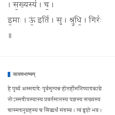
। स॒ख्यस्य॑ । च॒ ।
इ॒माः । ऊं॒ इति॑ । सु । श्रु॒धि॒ । गिरः॑
॥
सायणभाष्यम्
हे पूर्व्य अस्मदादेः पूर्वमुत्पन्न होतर्होमनिष्पादकाग्ने
नोऽस्मदीयस्यास्य प्रवर्तमानस्य यज्ञस्य सख्यस्य
चास्मदनुग्रहस्य च सिद्ध्यर्थं मंदस्व । त्वं हृष्टो भव ।