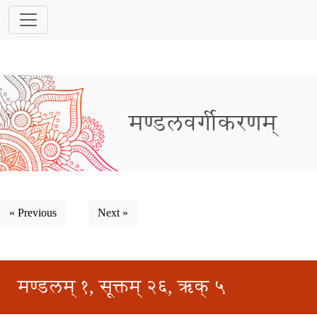
मण्डलवर्गीकरणम्
« Previous
Next »
मण्डलम् १, सूक्तम् २६, ऋक् ५