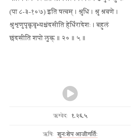
(पा ८-३-१०७) इति षत्वम् । श्रुधि । श्रु श्रवणे ।
श्रुशृणुपृकृवृभ्यश्चंदसीति हेर्धिरादेशः । बहुलं
छंदसीति शपो लुक् ॥ २० ॥ ५ ॥
ऋग्वेदः
१.२६.५
ऋषिः
शुनःशेप आजीगर्तिः