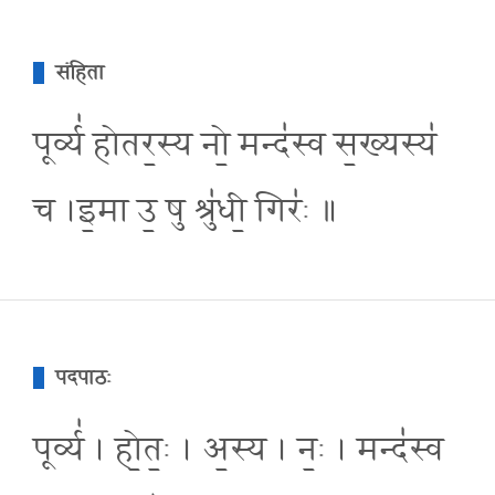
संहिता
पूर्व्य॑ होतर॒स्य नो॒ मन्द॑स्व स॒ख्यस्य॑
च ।इ॒मा उ॒ षु श्रु॑धी॒ गिरः॑ ॥
पदपाठः
पूर्व्य॑ । हो॒तः॒ । अ॒स्य । नः॒ । मन्द॑स्व