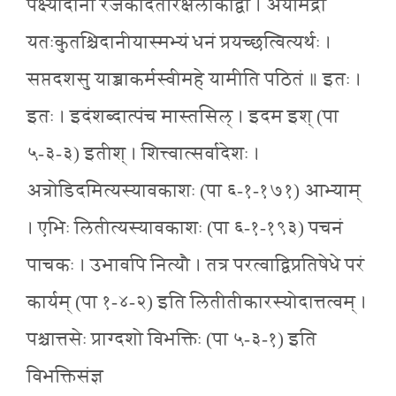
पक्ष्यादीनां रंजकादंतरिक्षलोकाद्वा । अयमिंद्रो
यतःकुतश्चिदानीयास्मभ्यं धनं प्रयच्छत्वित्यर्थः ।
सप्तदशसु याच्ञाकर्मस्वीमहे यामीति पठितं ॥ इतः ।
इतः । इदंशब्दात्पंच मास्तसिल् । इदम इश् (पा
५-३-३) इतीश् । शित्त्वात्सर्वादेशः ।
अत्रोडिदमित्यस्यावकाशः (पा ६-१-१७१) आभ्याम्
। एभिः लितीत्यस्यावकाशः (पा ६-१-१९३) पचनं
पाचकः । उभावपि नित्यौ । तत्र परत्वाद्विप्रतिषेधे परं
कार्यम् (पा १-४-२) इति लितीतीकारस्योदात्तत्वम् ।
पश्चात्तसेः प्राग्दशो विभक्तिः (पा ५-३-१) इति
विभक्तिसंज्ञ