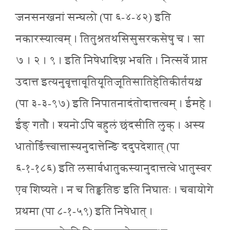
जनसनखनां सन्घलो (पा ६-४-४२) इति
नकारस्यात्वम् । तितुश्रतथसिसुसरकसेषु च । सा
७ । २ । ९ । इति निषेधादिण्न भवति । नित्सर्वे प्राप्त
उदात्त इत्यनुवृत्तावूतियूतिजूतिसातिहेतिकीर्तयश्च
(पा ३-३-९७) इति निपातनादंतोदात्तत्वम् । ईमहे ।
ईङ् गतौ । श्यनोऽपि बहुलं छंदसीति लुक् । अस्य
धातोर्ङित्त्वात्तास्यनुदात्तेन्ङि ददुपदेशात् (पा
६-१-१८६) इति लसार्वधातुकस्यानुदात्तत्वे धातुस्वर
एव शिष्यते । न च तिङ्ङतिङ इति निघातः । चवायोगे
प्रथमा (पा ८-१-५९) इति निषेधात् ।