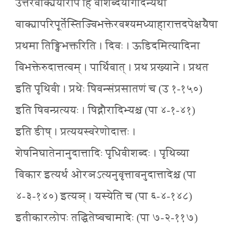
उत्तरवाक्ययोरपि हि वाशब्दयोगादन्यथा
वाक्यापरिपूर्तेस्तिज्विभक्तेरवश्यमध्याहारात्तदपेक्षयैषा
प्रथमा तिङ्विभक्तरिति । दिवः । ऊडिदमित्यादिना
विभक्तेरुदात्तत्वम् । पार्थिवात् । प्रथ प्रख्याने । प्रथत
इति पृथिवी । प्रथेः षिवन्संप्रसातणं च (उ १-१५०)
इति षिवन्प्रत्ययः । षिद्गौरादिभ्यश्च (पा ४-१-४१)
इति ङीष् । प्रत्ययस्वरेणोदात्तः ।
शेषनिघातेनानुदात्तादिः पृधिवीशब्दः । पृथिव्या
विकार इत्यर्थ ओरञऽत्यनुवृत्तावनुदात्तादेश्च (पा
४-३-१४०) इत्यञ् । यस्येति च (पा ६-४-१४८)
इतीकारलोपः तद्धितेष्वचामादेः (पा ७-२-११७)