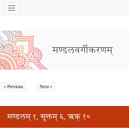
मण्डलवर्गीकरणम्
« Previous
Next »
मण्डलम् १, सूक्तम् ६, ऋक् १०