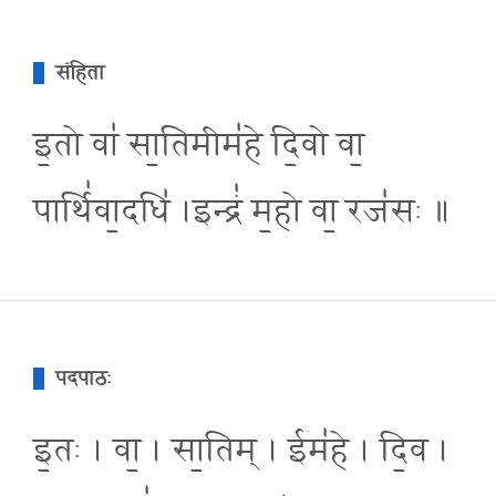
संहिता
इ॒तो वा॑ सा॒तिमीम॑हे दि॒वो वा॒
पार्थि॑वा॒दधि॑ ।इन्द्रं॑ म॒हो वा॒ रज॑सः ॥
पदपाठः
इ॒तः । वा॒ । सा॒तिम् । ईम॑हे । दि॒व ।