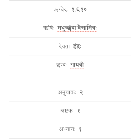
ऋग्वेदः
१.६.१०
ऋषिः
मधुच्छंदा वैश्वामित्रः
देवता
इंद्रः
छन्दः
गायत्री
अनुवाकः
२
अष्टकः
१
अध्यायः
१