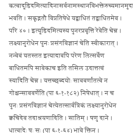
कत्वादूडिदमित्यादिनासर्वनामस्थानविभक्तेरुच्यमानमुदात्
भवति । सकृद्गतौ विप्रतिषेधे यद्बाधितं तद्बाधितमेव ।
परि ४० । इत्यूडिदमित्यस्य पुनरप्रवृत्ति रेवेति चेन्न ।
लक्ष्यानुरोधेन पुनः प्रसंगविज्ञानं चेति स्वीकारात् ।
नन्वेवं यतस्तत इत्यादावपि परेण लित्सर्वेण
बाधितमपि सावेकाच इति तसिल उदात्तत्वं
स्यादिति चेन्न । यत्तच्छब्दयोः साववर्णांतत्वे न
गोश्चन्साववर्णेति (पा ६-१-१८२) निषेधात् । न च
पुनः प्रसंगविज्ञानं चेत्येतत्सार्वत्रिकं लक्ष्यानुरोधेन
क्वचिदेव तदाश्रयणादिति । सातिम् । षणु दाने ।
धात्वादेः षः सः (पा ६-१-६४) भावे क्तिन् ।