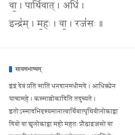
वा॒ । पार्थि॑वात् । अधि॑ ।
इन्द्र॑म् । म॒हः । वा॒ । रज॑सः ॥
सायणभाष्यम्
इंद्रं देवं प्रति सातिं धनदानमधीमदे । आधिक्येन
याचामहे । कस्माल्लोकादिति तदुच्यते ।
इतोऽस्मादभिदृश्यमानात्वार्थिवात्पृथिवीलोकाद्वा
दिवो वा द्युलोकाद्वा महो महतः प्रौढाद्रजसो वा