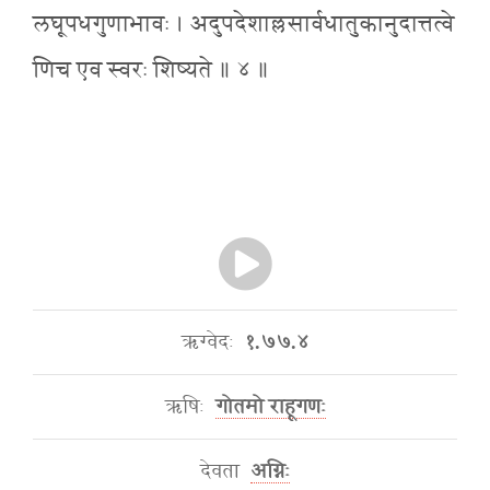
लघूपधगुणाभावः । अदुपदेशाल्लसार्वधातुकानुदात्तत्वे
णिच एव स्वरः शिष्यते ॥ ४ ॥
ऋग्वेदः
१.७७.४
ऋषिः
गोतमो राहूगणः
देवता
अग्निः