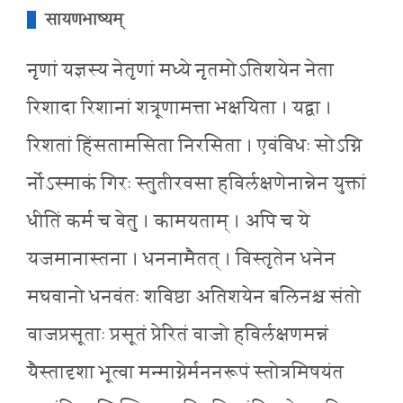
सायणभाष्यम्
नृणां यज्ञस्य नेतृणां मध्ये नृतमोऽतिशयेन नेता
रिशादा रिशानां शत्रूणामत्ता भक्षयिता । यद्वा ।
रिशतां हिंसतामसिता निरसिता । एवंविधः सोऽग्नि
र्नोऽस्माकं गिरः स्तुतीरवसा हविर्लक्षणेनान्नेन युक्तां
धीतिं कर्म च वेतु । कामयताम् । अपि च ये
यजमानास्तना । धननामैतत् । विस्तृतेन धनेन
मघवानो धनवंतः शविष्ठा अतिशयेन बलिनश्च संतो
वाजप्रसूताः प्रसूतं प्रेरितं वाजो हविर्लक्षणमन्नं
यैस्तादृशा भूत्वा मन्माग्नेर्मननरूपं स्तोत्रमिषयंत