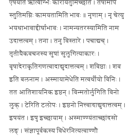
एषयंति ऋत्विग्भिः कारयितुमिच्छंति । तेषामपि
स्तुतिमग्निः कामयतामिति भावः ॥ नृणाम् । नृ चेत्यु
भयथाभावाद्दीर्घाभावः । नामन्यतरस्यामिति नाम
उदात्तत्वम् । तना । तनु विस्तारे । पचाद्यच् ।
तृतीयैकवचनस्य सुषां सुलुगित्याकारः ।
वृषादेराकृतिगणत्वादाद्युदात्तत्वम् । शविष्ठाः । शव
इति बलनाम । अस्मायामेधेति मत्वर्थीयो विनिः ।
तत आतिशायनिक इष्ठन् । विन्मतोर्लुगिति विनो
लुक् । टेरिति टलोपः । इष्ठनो नित्त्वादाद्युदात्तत्वम् ।
इषयंत । इषु इच्छायाम् । अस्माण्ण्यंताच्छांदसो
लङ् । संज्ञापूर्वकस्य विधेरनित्यत्वाण्णौ