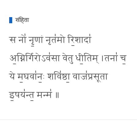
संहिता
स नो॑ नृ॒णां नृत॑मो रि॒शादा॑
अ॒ग्निर्गिरोऽव॑सा वेतु धी॒तिम् ।तना॑ च॒
ये म॒घवा॑न॒ः शवि॑ष्ठा॒ वाज॑प्रसूता
इ॒षय॑न्त॒ मन्म॑ ॥