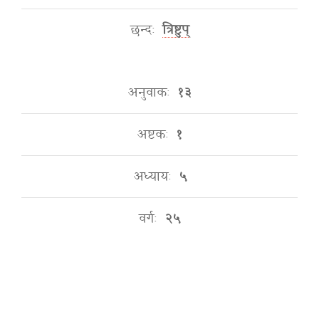
छन्दः
त्रिष्टुप्
अनुवाकः
१३
अष्टकः
१
अध्यायः
५
वर्गः
२५