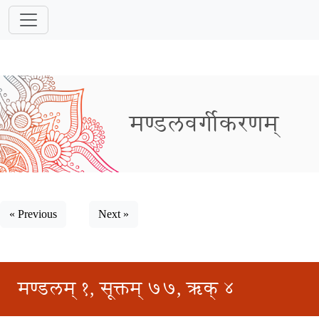
मण्डलवर्गीकरणम्
« Previous
Next »
मण्डलम् १, सूक्तम् ७७, ऋक् ४