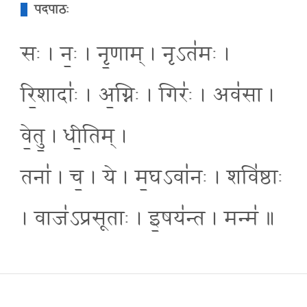
पदपाठः
सः । नः॒ । नृ॒णाम् । नृऽत॑मः ।
रि॒शादाः॑ । अ॒ग्निः । गिरः॑ । अव॑सा ।
वे॒तु॒ । धी॒तिम् ।
तना॑ । च॒ । ये । म॒घऽवा॑नः । शवि॑ष्ठाः
। वाज॑ऽप्रसूताः । इ॒षय॑न्त । मन्म॑ ॥