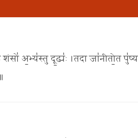
 शंसो॑ अ॒भ्य॑स्तु दू॒ढ्य॑ः ।तदा जा॑नीतो॒त पु॑ष्य
 ॥