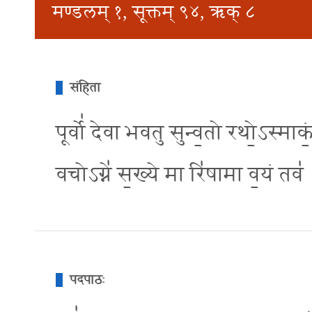
मण्डलम् १, सूक्तम् ९४, ऋक् ८
संहिता
पूर्वो॑ देवा भवतु सुन्व॒तो रथो॒ऽस्माकं॒
वचोऽग्ने॑ स॒ख्ये मा रि॑षामा व॒यं तव॑
पदपाठः