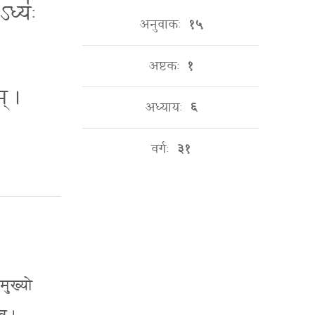
ऽध्यः॑
अनुवाकः
१५
अष्टकः
१
म् ।
अध्यायः
६
वर्गः
३१
मुख्यो