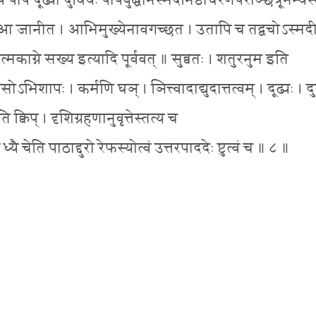
 दूढ्यो दुर्धियः पापबुद्धीनस्मदनिष्ठाचरणपराञ्छत्रूनभ्यस्त
ेवा आ जानीत । आभिमुख्येनावगच्छत । उतापि च तद्वचोऽस्मदी
त्मकाग्ने सख्य इत्यादि पूर्ववत् ॥ सुव्वतः । शतुरनुम इति
सोऽभिशापः । कर्मणि घञ् । ञित्त्वादाद्युदात्तत्वम् । दूढ्यः । दुष्
ति क्विप् । दृशिग्रहणानुवृत्तेस्तत्य च
्यै चेति पाठाद्दुरो रेफस्योत्वं उत्तरपाददेः ष्टुत्वं च ॥ ८ ॥