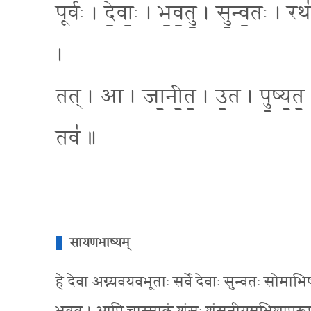
पूर्वः॑ । दे॒वाः॒ । भ॒व॒तु॒ । सु॒न्व॒तः 
।
तत् । आ । जा॒नी॒त॒ । उ॒त । पु॒ष्य॒त॒ 
तव॑ ॥
सायणभाष्यम्
हे देवा अग्न्यवयवभूताः सर्वे देवाः सुन्वतः सोमा