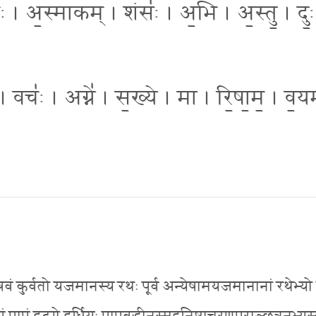
। रथः॑ । अ॒स्माकम् । शंसः॑ । अ॒भि । अ॒स्तु॒ । दुः॒
। वचः॑ । अग्ने॑ । स॒ख्ये । मा । रि॒षा॒म॒ । व॒य
भिषवं कुर्वतो यजमानस्य रथः पूर्व अन्येषामयजमानानां रथेभ्यो 