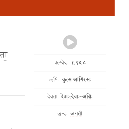
ता॒
ऋग्वेदः
१.९४.८
ऋषिः
कुत्स आंगिरसः
देवता
देवाः;देवाः~अग्निः
छन्दः
जगती