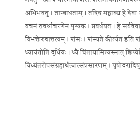
भवतु । आपि चास्माकं शंसः शंसनीयमभिशापरूपं पापं
अभिभवतु । तान्बाधताम् । तदिदं मद्वाक्यं हे द
वचनं तदर्थाचरणेन पुष्यक । प्रवर्धयत । हे सर्वदेवा
विभक्तेरुदात्तत्वम् । शंसः । शंस्यते कीर्त्यत इति शं
ध्यायंतीति दुर्धियः । ध्यै चिंतायामित्यस्मात् क्विप्चे
विध्यंतरोपसंग्रहार्थत्वात्संप्रसारणम् । पृषोदरादिषु ध