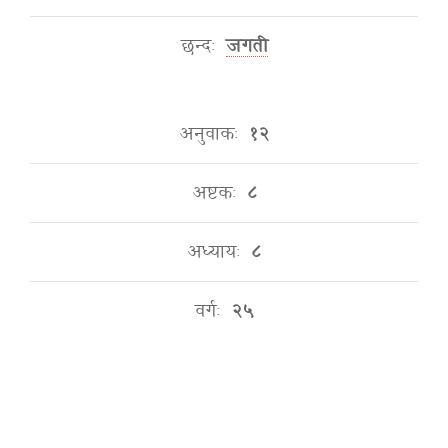
छन्दः
जगती
अनुवाकः
१२
अष्टकः
८
अध्यायः
८
वर्गः
२५