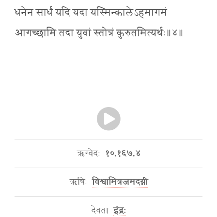
धनेन सार्धं यदि यदा यस्मिन्कालेऽहमागमं
आगच्छामि तदा युवां स्तोत्रं कुरुतमित्यर्थः॥४॥
ऋग्वेदः
१०.१६७.४
ऋषिः
विश्वामित्रजमदग्नी
देवता
इंद्रः