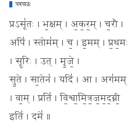
पदपाठः
प्रऽसू॑तः । भ॒क्षम् । अ॒क॒र॒म् । च॒रौ ।
अपि॑ । स्तोम॑म् । च॒ । इ॒मम् । प्र॒थ॒मः
। सू॒रिः । उत् । मृ॒जे॒ ।
सु॒ते । सा॒तेन॑ । यदि॑ । आ । अग॑मम्
। वा॒म् । प्रति॑ । वि॒श्वा॒मि॒त्र॒ज॒म॒द॒ग्नी॒
इति॑ । दमे॑ ॥