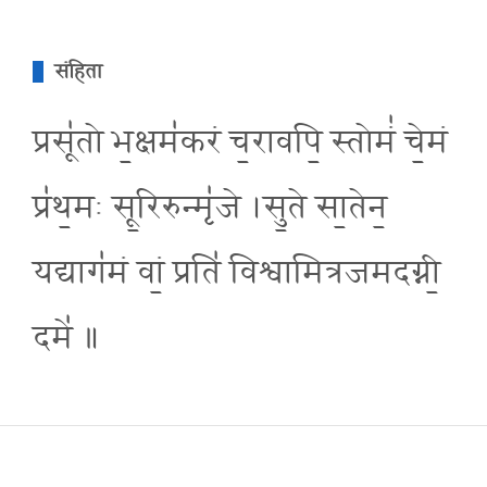
संहिता
प्रसू॑तो भ॒क्षम॑करं च॒रावपि॒ स्तोमं॑ चे॒मं
प्र॑थ॒मः सू॒रिरुन्मृ॑जे ।सु॒ते सा॒तेन॒
यद्याग॑मं वां॒ प्रति॑ विश्वामित्रजमदग्नी॒
दमे॑ ॥