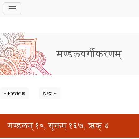
मण्डलवर्गीकरणम्
« Previous
Next »
मण्डलम् १०, सूक्तम् १६७, ऋक् ४