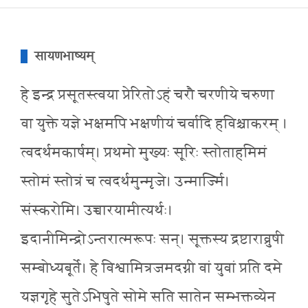
सायणभाष्यम्
हे इन्द्र प्रसूतस्त्वया प्रेरितोऽहं चरौ चरणीये चरुणा
वा युक्ते यज्ञे भक्षमपि भक्षणीयं चर्वादि हविश्चाकरम् ।
त्वदर्थमकार्षम्। प्रथमो मुख्यः सूरिः स्तोताहमिमं
स्तोमं स्तोत्रं च त्वदर्थमुन्मृजे। उन्मार्ज्मि।
संस्करोमि। उच्चारयामीत्यर्थः।
इदानीमिन्द्रोऽन्तरात्मरूपः सन्। सूक्तस्य द्रष्टाराव्रुषी
सम्बोध्यबूर्ते। हे विश्वामित्रजमदग्नी वां युवां प्रति दमे
यज्ञगृहे सुतेऽभिषुते सोमे सति सातेन सम्भक्तव्येन