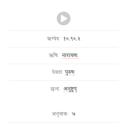
ऋग्वेदः
१०.९०.२
ऋषिः
नारायणः
देवता
पुरुषः
छन्दः
अनुष्टुप्
अनुवाकः
७