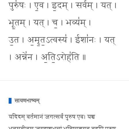
पुरु॑षः । ए॒व । इ॒दम् । सर्व॑म् । यत् ।
भू॒तम् । यत् । च॒ । भव्य॑म् ।
उ॒त । अ॒मृ॒त॒ऽत्वस्य॑ । ईशा॑नः । यत्
। अन्ने॑न । अ॒ति॒ऽरोह॑ति ॥
सायणभाष्यम्
यदिदम् वर्तमानं जगत्सर्वं पुरुष एव। यच्च