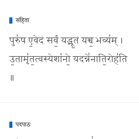
संहिता
पुरु॑ष ए॒वेदं सर्वं॒ यद्भू॒तं यच्च॒ भव्य॑म् ।
उ॒तामृ॑त॒त्वस्येशा॑नो॒ यदन्ने॑नाति॒रोह॑ति
॥
पदपाठः