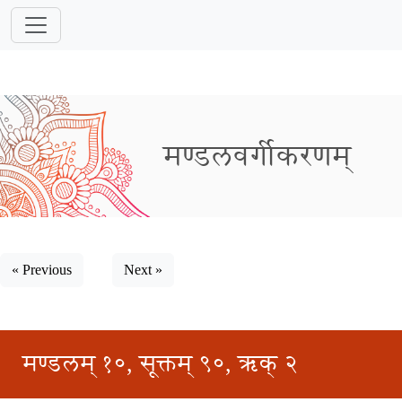
मण्डलवर्गीकरणम्
« Previous
Next »
मण्डलम् १०, सूक्तम् ९०, ऋक् २