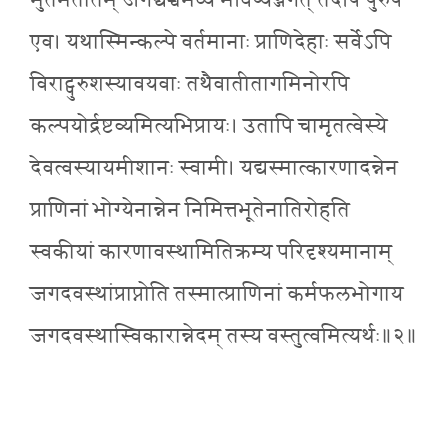
भुतमतीतम् जगद्यच्चभव्यं भविष्यज्जगत् तदपि पुरुष
एव। यथास्मिन्कल्पे वर्तमानाः प्राणिदेहाः सर्वेऽपि
विराट्पुरुशस्यावयवाः तथैवातीतागमिनोरपि
कल्पयोर्द्रष्टव्यमित्यभिप्रायः। उतापि चामृतत्वेस्ये
देवत्वस्यायमीशानः स्वामी। यद्यस्मात्कारणादन्नेन
प्राणिनां भोग्येनान्नेन निमित्तभूतेनातिरोहति
स्वकीयां कारणावस्थामितिक्रम्य परिदृश्यमानाम्
जगदवस्थांप्राप्नोति तस्मात्प्राणिनां कर्मफलभोगाय
जगदवस्थास्विकारान्नेदम् तस्य वस्तुत्वमित्यर्थः॥२॥