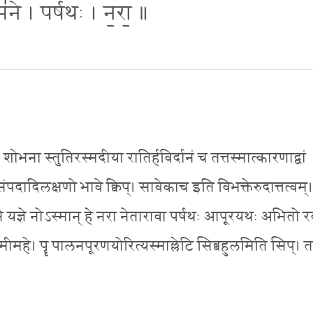
े । पर्ष॑थः । न॒रा॒ ॥
भना स्तुतिरस्मदीया रातिर्हविर्दानं च तत्तस्मात्कारणाद्वां
्संपदादिलक्षणो भावे क्विप्। सावेकाच इति विभक्तेरुदात्तत्वम्।
समने यज्ञे नोऽस्मान् हे नरा नेतारावा पर्षथः आपूरयथः अभितो 
नुमीमहे। पॄ पालनपूरणयोरित्यस्माल्लेटि सिब्बहुलमिति सिप्। 