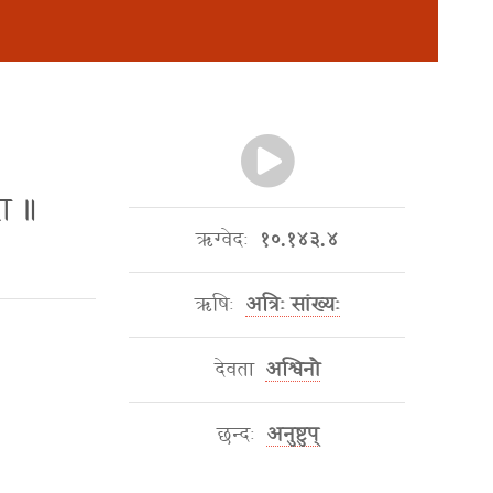
रा ॥
ऋग्वेदः
१०.१४३.४
ऋषिः
अत्रिः सांख्यः
देवता
अश्विनौ
छन्दः
अनुष्टुप्