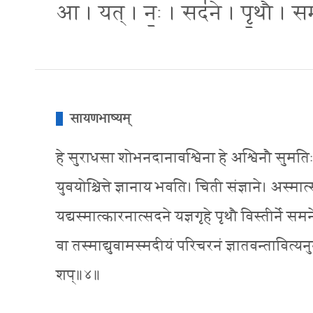
आ । यत् । नः॒ । सद॑ने । पृ॒थौ । सम॑न
सायणभाष्यम्
हे सुराधसा शोभनदानावश्विना हे अश्विनौ सुमतिः शो
युवयोश्चित्ते ज्ञानाय भवति। चिती संज्ञाने। अस्मात
यद्यस्मात्कारनात्सदने यज्ञगृहे पृथौ विस्तीर्ने 
वा तस्माद्युवामस्मदीयं परिचरनं ज्ञातवन्तावित्य
शप्॥४॥