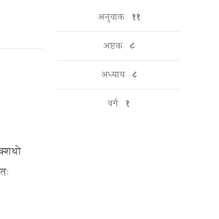
अनुवाकः
११
अष्टकः
८
अध्यायः
८
वर्गः
१
रक्शथो
ततः