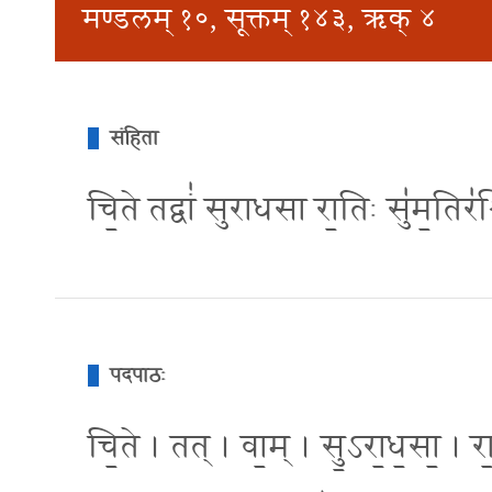
मण्डलम् १०, सूक्तम् १४३, ऋक् ४
संहिता
चि॒ते तद्वां॑ सुराधसा रा॒तिः सु॑म॒तिर
पदपाठः
चि॒ते । तत् । वा॒म् । सु॒ऽरा॒ध॒सा॒ । रा