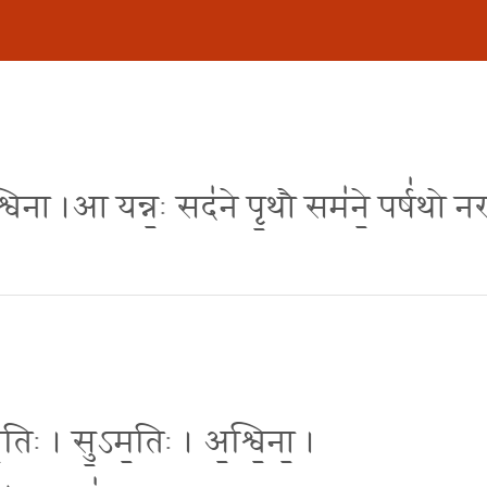
॑श्विना ।आ यन्न॒ः सद॑ने पृ॒थौ सम॑ने॒ पर्ष॑थो न
॒तिः । सु॒ऽम॒तिः । अ॒श्वि॒ना॒ ।