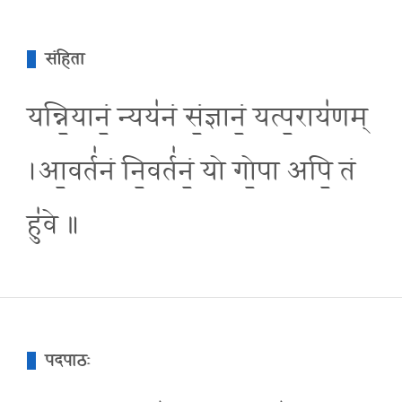
संहिता
यन्नि॒यानं॒ न्यय॑नं सं॒ज्ञानं॒ यत्प॒राय॑णम्
।आ॒वर्त॑नं नि॒वर्त॑नं॒ यो गो॒पा अपि॒ तं
हु॑वे ॥
पदपाठः