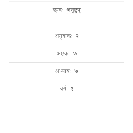
छन्दः
अनुष्टुप्
अनुवाकः
२
अष्टकः
७
अध्यायः
७
वर्गः
१