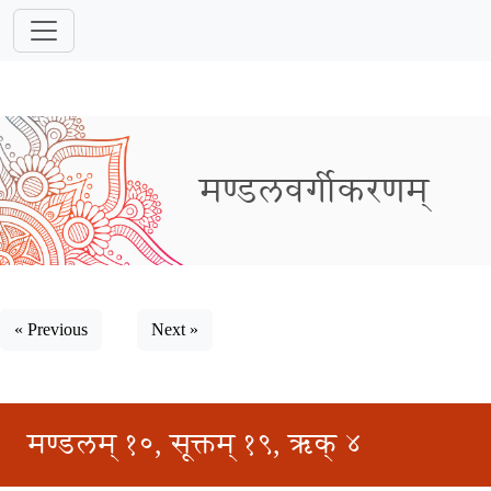
मण्डलवर्गीकरणम्
« Previous
Next »
मण्डलम् १०, सूक्तम् १९, ऋक् ४