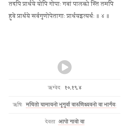
तदपि प्रार्थये योपि गोपाः गवां पालको स्ति तमपि
हुवे प्रार्थये सर्वगुणोपेतागाः प्रार्थयइत्यर्थः ॥ ४ ॥
ऋग्वेदः
१०.१९.४
ऋषिः
मथितो यामायनो भृगुर्वा वारुणिश्च्यवनो वा भार्गवः
देवता
आपो गावो वा