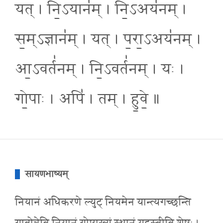
यत् । नि॒ऽयान॑म् । नि॒ऽअय॑नम् ।
स॒म्ऽज्ञान॑म् । यत् । प॒रा॒ऽअय॑नम् ।
आ॒ऽवर्त॑नम् । नि॒ऽवर्त॑नम् । यः ।
गो॒पाः । अपि॑ । तम् । हु॒वे॒ ॥
सायणभाष्यम्
नियानं अधिकरणे ल्युट् नियमेन यान्त्यगच्छन्ति