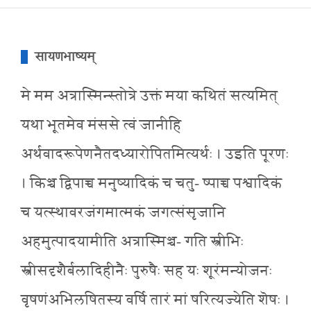
सायणभाष्यम्
मे मम अत्रास्मिन्स्तोत्रे उक्तं मया कथितं सत्यमित्
यथा भूतमेव मंससे त्वं जानीहि
अर्थवादरूपेणनैतदध्यारोपितमित्यर्थः । उइति पूरणः
। किञ्च द्विपाच्च मनुष्यादिकं च चतु- ष्पाच्च पश्वादिकं
च यत्स्थावरजंगमात्मकं जगत्संसृजानि
अहमुत्पादयामीति अत्रास्मिञ्च- गति स्त्रीभिः
स्त्रीसदृशैर्बलादिहीनैः पुरुषैः सह यः शूरंमन्योजनः
वृषणंअभिलषितस्य वर्षि तारं मां षरित्यज्येति शॆषः ।