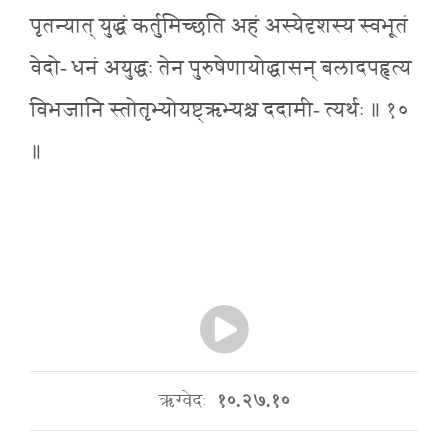
पृतन्यात् युद्धं कर्तुमिच्छति अहं अस्येदृशस्य स्वभूतं
वेदो- धनं अयुद्धः तेन पुरुषेणायोद्धासन् बलादपहृत्य
विभजानि स्तोतृभ्योयष्ट्ऋभ्यश्च ददामी- त्यर्थः ॥ १०
॥
ऋग्वेदः
१०.२७.१०