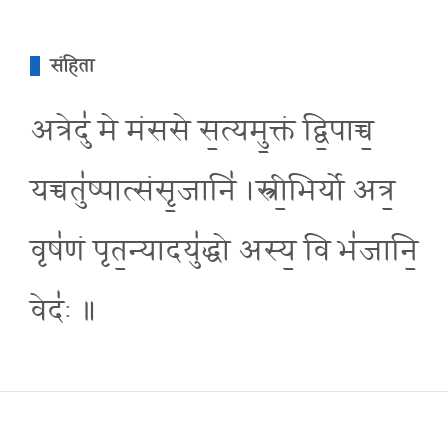
संहिता
अत्रेदु॑ मे मंससे स॒त्यमु॒क्तं द्वि॒पाच्च॒
यच्चतु॑ष्पात्संसृ॒जानि॑ ।स्त्री॒भिर्यो अत्र॒
वृष॑णं पृत॒न्यादयु॑द्धो अस्य॒ वि भ॑जानि॒
वेदः॑ ॥