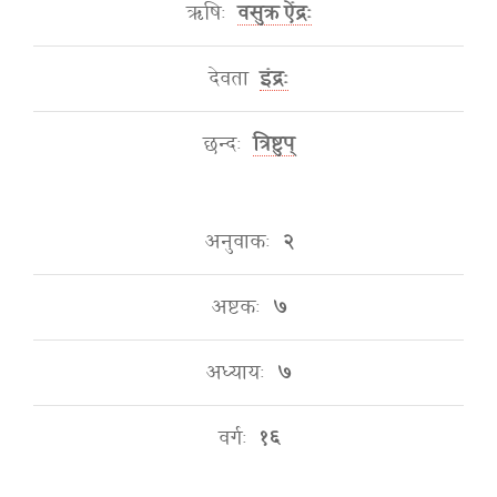
ऋषिः
वसुक्र ऐंद्रः
देवता
इंद्रः
छन्दः
त्रिष्टुप्
अनुवाकः
२
अष्टकः
७
अध्यायः
७
वर्गः
१६