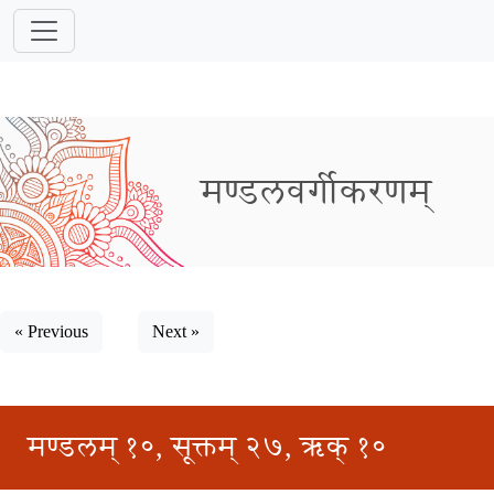
मण्डलवर्गीकरणम्
« Previous
Next »
मण्डलम् १०, सूक्तम् २७, ऋक् १०