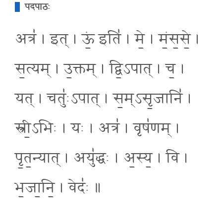
पदपाठः
अत्र॑ । इत् । ऊं॒ इति॑ । मे॒ । मं॒स॒से॒ ।
स॒त्यम् । उ॒क्तम् । द्वि॒ऽपात् । च॒ ।
यत् । चतुः॑ऽपात् । स॒म्ऽसृ॒जानि॑ ।
स्त्री॒ऽभिः । यः । अत्र॑ । वृष॑णम् ।
पृ॒त॒न्यात् । अयु॑द्धः । अ॒स्य॒ । वि ।
भ॒जा॒नि॒ । वेदः॑ ॥