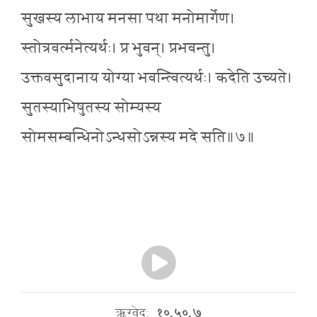
सुखस्य लाभाय मनसा पथा मनोमार्गेण।
स्तोत्रवर्त्मनेत्यर्थः। प्र भुवन्। प्रभवन्तु।
उक्तवसुदानाय योग्या भवन्त्वित्यर्थः। कदेति उच्यते।
सुतस्याभिषुतस्य सोम्यस्य
सोमसम्बन्धिनोऽन्धसोऽन्नस्य मदे सति॥७॥
ऋग्वेदः
१०.५०.७