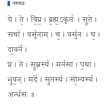
पदपाठः
ये । ते॒ । वि॒प्र॒ । ब्र॒ह्म॒ऽकृतः॑ । सु॒ते ।
सचा॑ । वसू॑नाम् । च॒ । वसु॑नः । च॒ ।
दा॒वने॑ ।
प्र । ते । सु॒म्नस्य॑ । मन॑सा । प॒था ।
भु॒व॒न् । मदे॑ । सु॒तस्य॑ । सो॒म्यस्य॑ ।
अन्ध॑सः ॥