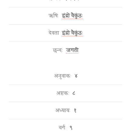
ऋषिः
इंद्रो वैकुंठः
देवता
इंद्रो वैकुंठः
छन्दः
जगती
अनुवाकः
४
अष्टकः
८
अध्यायः
१
वर्गः
९