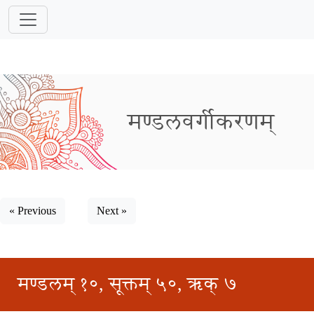
मण्डलवर्गीकरणम्
« Previous
Next »
मण्डलम् १०, सूक्तम् ५०, ऋक् ७