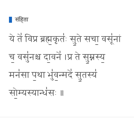
संहिता
ये ते॑ विप्र ब्रह्म॒कृतः॑ सु॒ते सचा॒ वसू॑नां
च॒ वसु॑नश्च दा॒वने॑ ।प्र ते सु॒म्नस्य॒
मन॑सा प॒था भु॑व॒न्मदे॑ सु॒तस्य॑
सो॒म्यस्यान्ध॑सः ॥