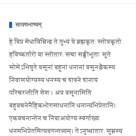
सायणभाष्यम्
हे विप्र मेधाविन्निन्द्र ते तुभ्यं ये ब्रह्मकृतः स्तोत्रकृतो
हविष्कर्तारो वा स्तोतारः सचा सङ्घीभूताः सुते
सोमेऽभिषुते वसूनां बहूनां धनानां वसुनश्चैकस्य
निवासयोग्यस्य धनस्य च दावने दानाय
परिचरन्तीति शेशः। अत्र वसूनामिति
बहुवचनेनैहिकभोगसाधनानि धनान्यभिप्रेतानि।
एकवचनान्तेन च निवाअयोग्यं स्वर्गाख्यं
धनमभिप्रेतमित्यवगन्तव्यम्। तेऽनुष्थातारः सुम्नस्य