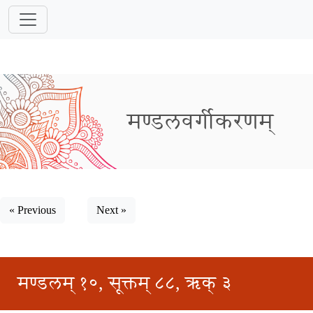
मण्डलवर्गीकरणम्
« Previous
Next »
मण्डलम् १०, सूक्तम् ८८, ऋक् ३