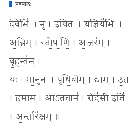
पदपाठः
दे॒वेभिः॑ । नु । इ॒षि॒तः । य॒ज्ञिये॑भिः ।
अ॒ग्निम् । स्तो॒षा॒णि॒ । अ॒जर॑म् ।
बृ॒हन्त॑म् ।
यः । भा॒नुना॑ । पृ॒थि॒वीम् । द्याम् । उ॒त
। इ॒माम् । आ॒ऽत॒तान॑ । रोद॑सी॒ इति॑
। अ॒न्तरि॑क्षम् ॥