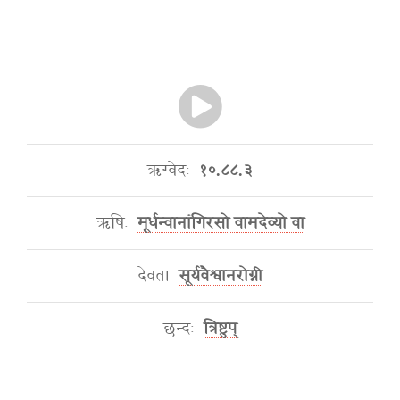
ऋग्वेदः
१०.८८.३
ऋषिः
मूर्धन्वानांगिरसो वामदेव्यो वा
देवता
सूर्यवैश्वानरोग्नी
छन्दः
त्रिष्टुप्