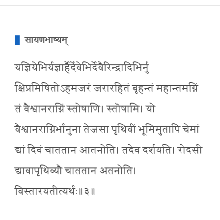
सायणभाष्यम्
यज्ञियेभिर्यज्ञार्हैर्देवेभिर्देवैरिन्द्रादिभिर्नु
क्षिप्रमिषितोऽहमजरं जरारहितं बृहन्तं महान्तमग्निं
तं वैश्वानराग्निं स्तोषाणि। स्तॊषामि। यो
वैश्वानराग्निर्भानुना तेजसा पृथिवीं भूमिमुतापि चेमां
द्यां दिवं चाततान आतनोति। तदेव दर्शयति। रोदसी
द्यावापृथिव्यौ चाततान अतनोति।
विस्तारयतीत्यर्थः॥३॥