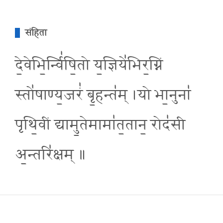
संहिता
दे॒वेभि॒र्न्वि॑षि॒तो य॒ज्ञिये॑भिर॒ग्निं
स्तो॑षाण्य॒जरं॑ बृ॒हन्त॑म् ।यो भा॒नुना॑
पृथि॒वीं द्यामु॒तेमामा॑त॒तान॒ रोद॑सी
अ॒न्तरि॑क्षम् ॥