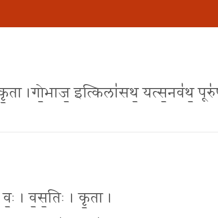
॒तिष्कृ॒ता ।गो॒भाज॒ इत्किला॑सथ॒ यत्स॒नव॑थ॒ पूरु
। वः॒ । व॒स॒तिः । कृ॒ता ।