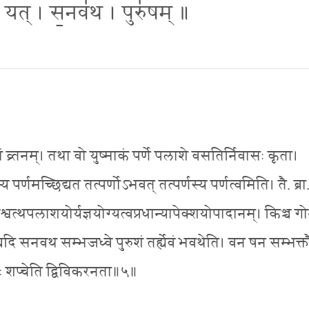
 यत् । स॒नव॑थ । पुरु॑षम् ॥
व्र्तनम्। तथा वो युष्माकं पर्णे पलाशे वसतिर्निवासः कृता।
पर्णमच्छिद्यत तत्पर्णोऽभवत् तत्पर्णस्य पर्णत्वमिति। तै. ब्रा
अश्वत्थपलाशयोर्यज्ञयोग्यत्वप्रधान्यापेक्शयोपादानम्। किञ्च 
ि सनवथ सम्भजध्वे पुरुशं तर्ह्येवं भवथेति। वन षन सम्भक्त
िकः शप्चेति द्विविकरनता॥५॥