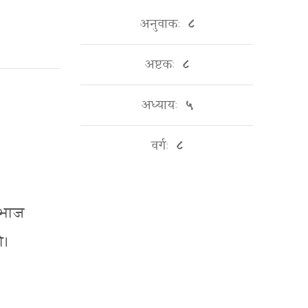
अनुवाकः
८
अष्टकः
८
अध्यायः
५
वर्गः
८
.
गोभाज
ौ।