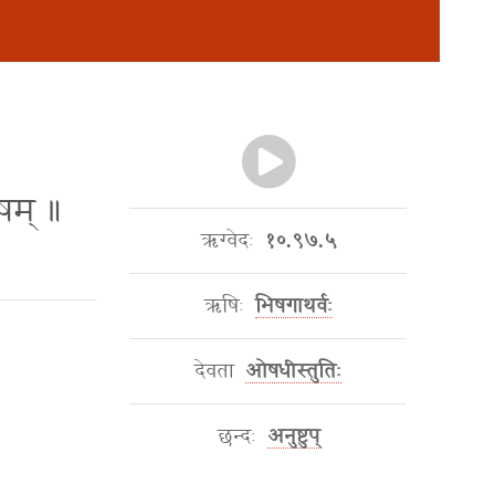
॑षम् ॥
ऋग्वेदः
१०.९७.५
ऋषिः
भिषगाथर्वः
देवता
ओषधीस्तुतिः
छन्दः
अनुष्टुप्