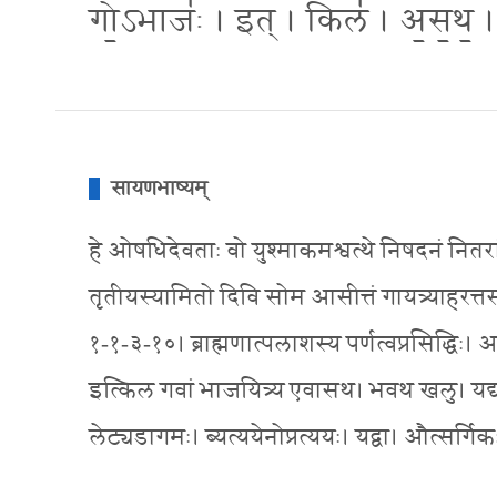
गो॒ऽभाजः॑ । इत् । किल॑ । अ॒स॒थ॒ ।
सायणभाष्यम्
हे ओषधिदेवताः वो युश्माकमश्वत्थे निषदनं नितरां 
तृतीयस्यामितो दिवि सोम आसीत्तं गायत्र्याहरत्तस्य 
१-१-३-१०। ब्राह्मणात्पलाशस्य पर्णत्वप्रसिद्धिः। 
इत्किल गवां भाजयित्र्य एवासथ। भवथ खलु। यद्यद
लेट्यडागमः। ब्यत्ययेनोप्रत्ययः। यद्वा। औत्सर्ग