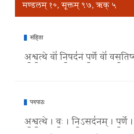
मण्डलम् १०, सूक्तम् ९७, ऋक् ५
संहिता
अ॒श्व॒त्थे वो॑ नि॒षद॑नं प॒र्णे वो॑ वस
पदपाठः
अ॒श्व॒त्थे । वः॒ । नि॒ऽसद॑नम् । प॒र्णे 