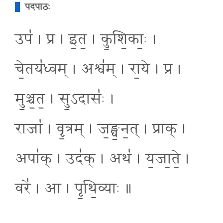
पदपाठः
उप॑ । प्र । इ॒त॒ । कु॒शि॒काः॒ ।
चे॒तय॑ध्वम् । अश्व॑म् । रा॒ये । प्र ।
मु॒ञ्च॒त॒ । सु॒ऽदासः॑ ।
राजा॑ । वृ॒त्रम् । ज॒ङ्घ॒न॒त् । प्राक् ।
अपा॑क् । उद॑क् । अथ॑ । य॒जा॒ते॒ ।
वरे॑ । आ । पृ॒थि॒व्याः ॥