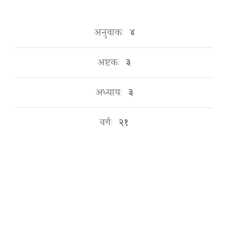
अनुवाकः
४
अष्टकः
३
अध्यायः
३
वर्गः
२१