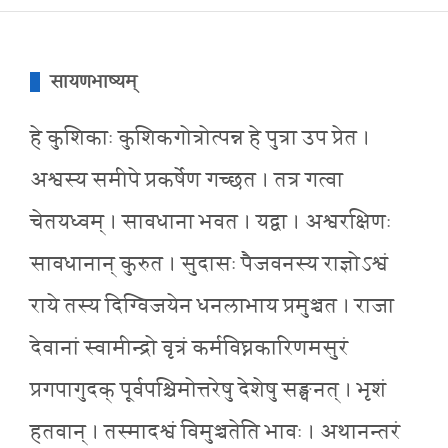
सायणभाष्यम्
हे कुशिकाः कुशिकगोत्रोत्पन्न हे पुत्रा उप प्रेत ।
अश्वस्य समीपे प्रकर्षेण गच्छत । तत्र गत्वा
चेतयध्वम् । सावधाना भवत । यद्वा । अश्वरक्षिणः
सावधानान् कुरुत । सुदासः पैजवनस्य राज्ञोऽश्वं
राये तस्य दिग्विजयेन धनलाभाय प्रमुञ्चत । राजा
देवानां स्वामीन्द्रो वृत्रं कर्मविघ्नकारिणमसुरं
प्रगपागुदक् पूर्वपश्चिमोत्तरेषु देशेषु सङ्घनत् । भृशं
हतवान् । तस्मादश्वं विमुञ्चतेति भावः । अथानन्तरं