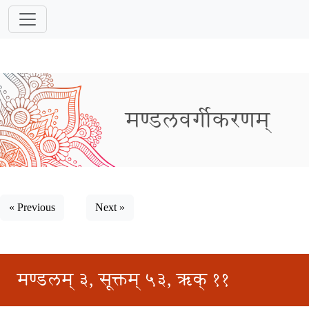
मण्डलवर्गीकरणम्
« Previous
Next »
मण्डलम् ३, सूक्तम् ५३, ऋक् ११