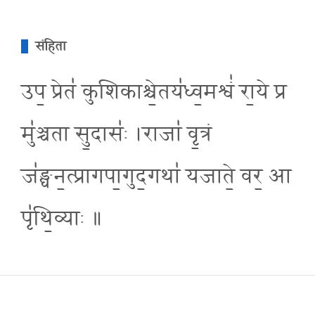
संहिता
उप॒ प्रेत॑ कुशिकाश्चे॒तय॑ध्व॒मश्वं॑ रा॒ये प्र
मु॑ञ्चता सु॒दासः॑ ।राजा॑ वृ॒त्रं
ज॑ङ्घन॒त्प्रागपा॒गुद॒गथा॑ यजाते॒ वर॒ आ
पृ॑थि॒व्याः ॥