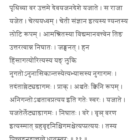
पृथिव्या वर उत्तमे देवयजनदेशे यजाते । स राजा
यजेत । चेत्ययध्वम् । चेती संज्ञान इत्यस्य ण्यन्तस्य
लोटि रूपम् । आमन्त्रितस्या विद्यमानवत्त्वेन तिङ
उत्तरत्वान्न निघातः । जङ्घनत् । हन
हिंसागत्योरित्यस्य यङ् लुकि
नुगतोऽनुनासिकान्तस्येत्यभ्यासस्य नुगागमः ।
तदंताल्लेट्यडागमः । प्राक् । अञ्चतेः क्विनि रूपम् ।
अनिगन्तोऽञ्चतावप्रत्यय इति गतेः स्वरः । यजाते ।
यजतेर्लेट्याडागमः । निघातः । वरे । वृञ् वरण
इत्यस्मात् ग्रहवृदृनिश्चिगमश्चेत्यप्प्रत्ययः । तस्य
पित्त्वदनुदात्तत्वे धातुस्वरः ॥ ११ ॥