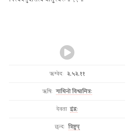
ऋग्वेदः
३.५३.११
ऋषिः
गाथिनो विश्वामित्रः
देवता
इंद्रः
छन्दः
त्रिष्टुप्