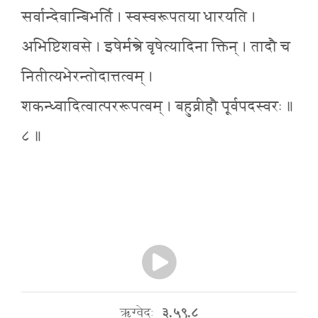
सर्वान्देवान्बिभर्ति । स्वस्वरूपतया धारयति ।
अभिष्टिशवसे । इषेर्मन्त्रे वृषेत्यादिना क्तिन् । तादौ च
नितीत्यभेरन्तोदात्तत्वम् ।
शकन्ध्वादित्वात्पररूपत्वम् । बहुव्रीहौ पूर्वपदस्वरः ॥
८ ॥
ऋग्वेदः
३.५९.८