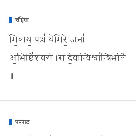
संहिता
मि॒त्राय॒ पञ्च॑ येमिरे॒ जना॑
अ॒भिष्टि॑शवसे ।स दे॒वान्विश्वा॑न्बिभर्ति
॥
पदपाठः