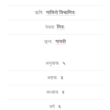
ऋषिः
गाथिनो विश्वामित्रः
देवता
मित्रः
छन्दः
गायत्री
अनुवाकः
५
अष्टकः
३
अध्यायः
४
वर्गः
६