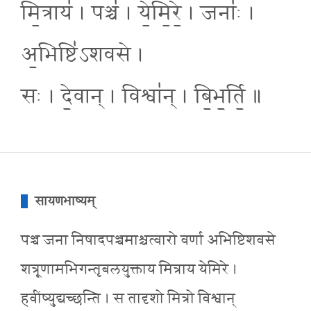
मि॒त्राय॑ । पञ्च॑ । ये॒मि॒रे॒ । जनाः॑ ।
अ॒भिष्टि॑ऽशवसे ।
सः । दे॒वान् । विश्वा॑न् । बि॒भ॒र्ति॒ ॥
सायणभाष्यम्
पञ्च जना निषादपञ्चमाश्चत्वारो वर्णा अभिष्टिशवसे
शत्रूणामभिगन्तृबलयुक्ताय मित्राय येमिरे ।
हवींष्युद्यच्छन्ति । स तादृशो मित्रो विश्वान्