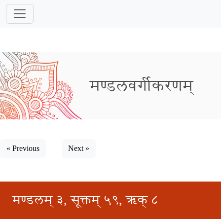
मण्डलवर्गीकरणम्
« Previous
Next »
मण्डलम् ३, सूक्तम् ५९, ऋक् ८