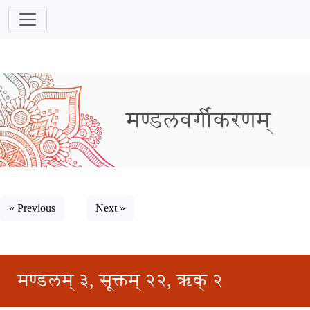
मण्डलवर्गीकरणम्
« Previous
Next »
मण्डलम् ३, सूक्तम् २२, ऋक् २