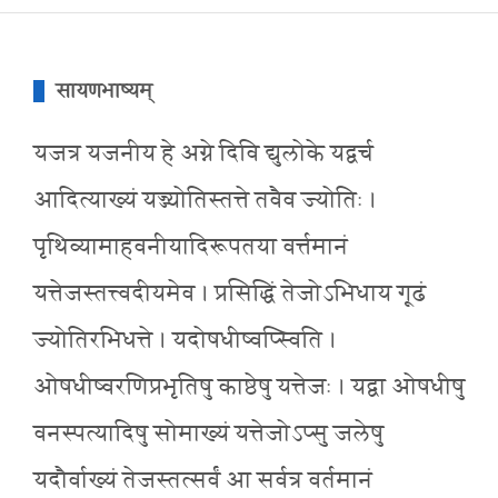
सायणभाष्यम्
यजत्र यजनीय हे अग्ने दिवि द्युलोके यद्वर्च
आदित्याख्यं यज्ज्योतिस्तत्ते तवैव ज्योतिः ।
पृथिव्यामाहवनीयादिरूपतया वर्त्तमानं
यत्तेजस्तत्त्वदीयमेव । प्रसिद्धिं तेजोऽभिधाय गूढं
ज्योतिरभिधत्ते । यदोषधीष्वप्स्विति ।
ओषधीष्वरणिप्रभृतिषु काष्ठेषु यत्तेजः । यद्वा ओषधीषु
वनस्पत्यादिषु सोमाख्यं यत्तेजोऽप्सु जलेषु
यदौर्वाख्यं तेजस्तत्सर्वं आ सर्वत्र वर्तमानं