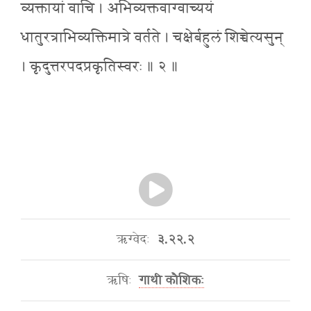
व्यक्तायां वाचि । अभिव्यक्तवाग्वाच्ययं
धातुरत्राभिव्यक्तिमात्रे वर्तते । चक्षेर्बहुलं शिच्चेत्यसुन्
। कृदुत्तरपदप्रकृतिस्वरः ॥ २ ॥
ऋग्वेदः
३.२२.२
ऋषिः
गाथी कौशिकः