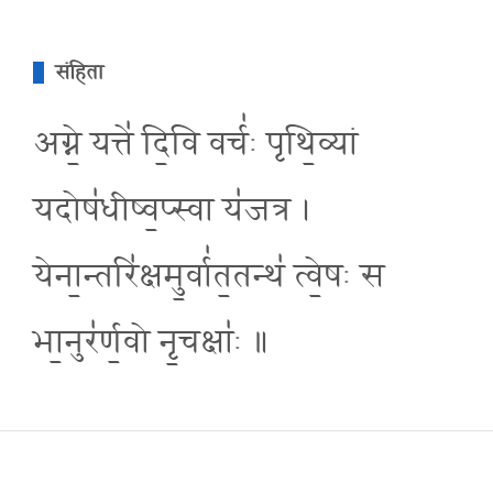
संहिता
अग्ने॒ यत्ते॑ दि॒वि वर्च॑ः पृथि॒व्यां
यदोष॑धीष्व॒प्स्वा य॑जत्र ।
येना॒न्तरि॑क्षमु॒र्वा॑त॒तन्थ॑ त्वे॒षः स
भा॒नुर॑र्ण॒वो नृ॒चक्षा॑ः ॥