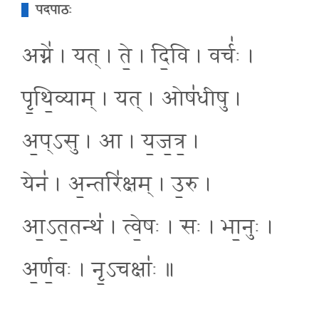
पदपाठः
अग्ने॑ । यत् । ते॒ । दि॒वि । वर्चः॑ ।
पृ॒थि॒व्याम् । यत् । ओष॑धीषु ।
अ॒प्ऽसु । आ । य॒ज॒त्र॒ ।
येन॑ । अ॒न्तरि॑क्षम् । उ॒रु ।
आ॒ऽत॒तन्थ॑ । त्वे॒षः । सः । भा॒नुः ।
अ॒र्ण॒वः । नृ॒ऽचक्षाः॑ ॥