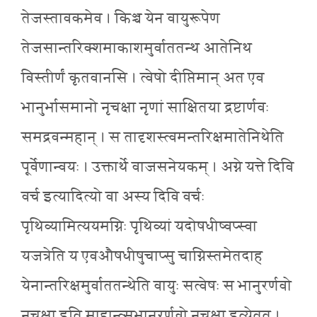
तेजस्तावकमेव । किञ्च येन वायुरूपेण
तेजसान्तरिक्शमाकाशमुर्वाततन्थ आतेनिथ
विस्तीर्णं कृतवानसि । त्वेषो दीप्तिमान् अत एव
भानुर्भासमानो नृचक्षा नृणां साक्षितया द्रष्टार्णवः
समद्रवन्महान् । स तादृशस्त्वमन्तरिक्षमातेनिथेति
पूर्वेणान्वयः । उक्तार्थे वाजसनेयकम् । अग्ने यत्ते दिवि
वर्च इत्यादित्यो वा अस्य दिवि वर्चः
पृथिव्यामित्ययमग्निः पृथिव्यां यदोषधीष्वप्स्वा
यजत्रेति य एवऔषधीषुचाप्सु चाग्निस्तमेतदाह
येनान्तरिक्षमुर्वाततन्थेति वायुः सत्वेषः स भानुरर्णवो
नृचक्षा इति माहान्त्सभानुरर्णवो नृचक्षा इत्येतत् ।