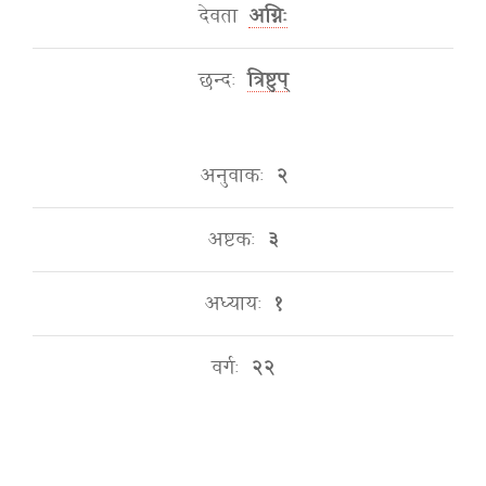
देवता
अग्निः
छन्दः
त्रिष्टुप्
अनुवाकः
२
अष्टकः
३
अध्यायः
१
वर्गः
२२