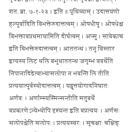
शत. ब्रा. ७-१-२३ । इति ॥ पृथिव्याम् । उदात्तयणो
हल्पूर्वादिति विभक्तेरुदात्तत्वम् । ओषधीषु । ओषधेश्च
विभक्तावप्रथमायामिति दीर्घत्वम् । अप्सु । सावेकाच
इति विभक्तेरुदात्तत्वम् । आततन्थ । तनु विस्तार
इत्यस्य लिट थलि बभूथाततन्थ जगृम्भ ववर्थेति
निपानादिडेत्वाभ्यासलोपा न भवन्ति लि तीति
प्रत्ययात्पूर्वस्योदात्तत्वम् । यद्वृत्तयोगादनिघातः
अर्णवः । अर्णाम्स्यस्मिन्सन्तीति मतुबर्थे
वप्रकरणेऽन्येभ्योपि दृश्यन्त इति वप्रत्ययः । अर्णसः
सलोपश्चेति सलोपः । प्रत्ययस्वरः । सृचक्षाः चक्षिङ्