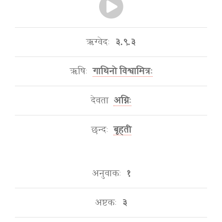
ऋग्वेदः
३.९.३
ऋषिः
गाथिनो विश्वामित्रः
देवता
अग्निः
छन्दः
बृहती
अनुवाकः
१
अष्टकः
३