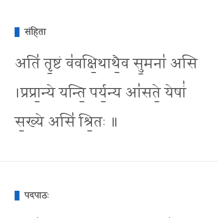
संहिता
अति॑ तृ॒ष्टं व॑वक्षि॒थाथै॒व सु॒मना॑ असि
।प्रप्रा॒न्ये यन्ति॒ पर्य॒न्य आ॑सते॒ येषां॑
स॒ख्ये असि॑ श्रि॒तः ॥
पदपाठः