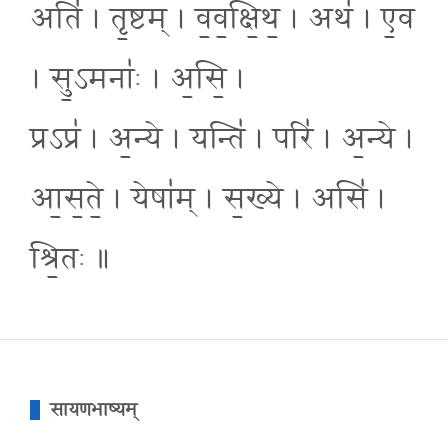
अति॑ । तृ॒ष्टम् । व॒व॒क्षि॒थ॒ । अथ॑ । ए॒व
। सु॒ऽमनाः॑ । अ॒सि॒ ।
प्रऽप्र॑ । अ॒न्ये । यन्ति॑ । परि॑ । अ॒न्ये ।
आ॒स॒ते॒ । येषा॑म् । स॒ख्ये । असि॑ ।
श्रि॒तः ॥
सायणभाष्यम्