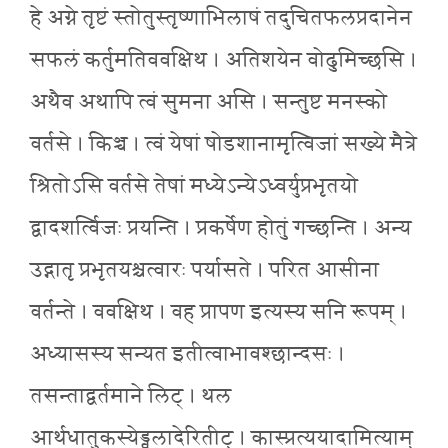
हे अग्ने तृष्टं स्तोतुस्तृष्णाभिलाषं तदुचितफलप्रदानेन
सफलं कर्तुमतिववक्षिथ । अतिशयेन वोढुमिच्छसि ।
अथैव अथापि त्वं सुमना असि । सन्तुष्ट मनस्को
वर्तसे । किञ्च । त्वं येषां षोडशानामृत्विजां सख्ये मैत्रे
श्रितोऽसि वर्तसे तेषां मध्येऽन्येऽध्वर्युप्रभृतयो
द्वादशर्त्विजः प्रयन्ति । प्रकर्षेण होतुं गच्छन्ति । अन्य
उद्गातृ प्रभृतयश्चत्वारः पर्यासते । परित आसीना
वर्तन्ते । ववक्षिथ । वह प्रापण इत्यस्य सनि रूपम् ।
अध्यासस्य सन्यत इतीत्वाभावश्छान्दसः ।
तसन्ताद्वर्तमाने लिट् । थल
आर्थधातुकस्येड्वलादेरितीट् । कास्प्रत्ययादामित्याम्