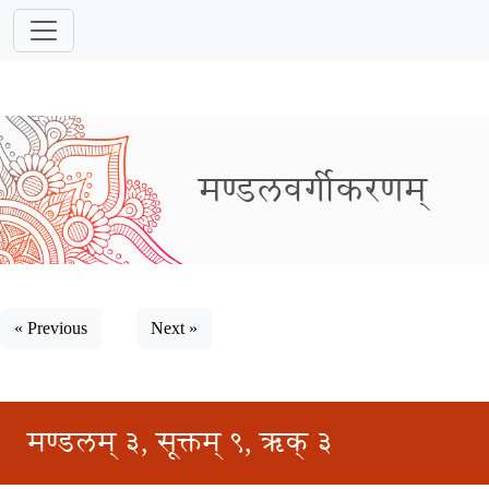
मण्डलवर्गीकरणम्
« Previous
Next »
मण्डलम् ३, सूक्तम् ९, ऋक् ३