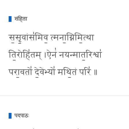
संहिता
स॒सृ॒वांस॑मिव॒ त्मना॒ग्निमि॒त्था
ति॒रोहि॑तम् ।ऐनं॑ नयन्मात॒रिश्वा॑
परा॒वतो॑ दे॒वेभ्यो॑ मथि॒तं परि॑ ॥
पदपाठः