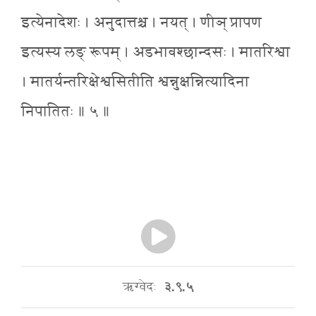
इत्येनादेशः । अनुदात्तश्च । नयत् । णीञ् प्रापण
इत्यस्य लङ् रूपम् । अडभावश्छान्दसः । मातरिश्वा
। मातर्यन्तरिक्षेश्वसितीति श्वन्नुक्षन्नित्यादिना
निपातितः ॥ ५ ॥
ऋग्वेदः
३.९.५