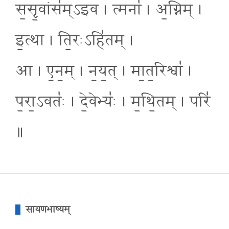
स॒सृ॒वांस॑म्ऽइव । त्मना॑ । अ॒ग्निम् ।
इ॒त्था । ति॒रःऽहि॑तम् ।
आ । ए॒न॒म् । न॒य॒त् । मा॒त॒रिश्वा॑ ।
प॒रा॒ऽवतः॑ । दे॒वेभ्यः॑ । म॒थि॒तम् । परि॑
॥
सायणभाष्यम्