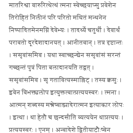
मातरिश्वा वारुरित्थेत्थं त्मना स्वेच्छयाप्सु प्रवेशेन
तिरोहितं निलीनं परि परितो मथितं मन्थनेन
निष्पादितमेनमग्निं देवेभ्यः । तादर्थ्ये चतुर्थी । देवार्थं
परावतो दूरदेशादानयत् । आनीतवान् । तत्र दृष्टान्तः
। ससृवांसमिव । यथा स्वाच्छन्द्येन ससृवांसं सरन्तं
गच्छन्तं पुत्रं पिता बलादानयति तद्वत् ।
ससृवांसमिव । सृ गतावित्यस्माल्लिट् । तस्य क्वसुः ।
इवेन विभक्त्यलोप इत्युक्तत्वात्प्रत्ययस्वरः । त्मना ।
आत्मन् शब्दस्य मन्त्रेष्वाङ्यादेरात्मन इत्याकार लोपः
। इत्था । था हेतौ च छन्दसीति व्यत्ययेन थाप्रत्ययः ।
प्रत्ययस्वरः । एनम् । अन्वादेशे द्वितीयाटौःष्वेन