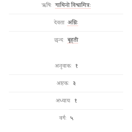
ऋषिः
गाथिनो विश्वामित्रः
देवता
अग्निः
छन्दः
बृहती
अनुवाकः
१
अष्टकः
३
अध्यायः
१
वर्गः
५