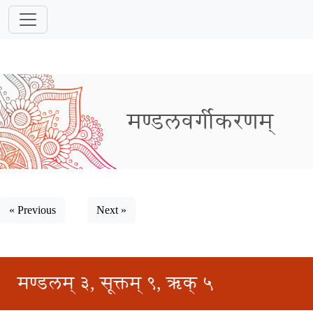
मण्डलवर्गीकरणम्
« Previous
Next »
मण्डलम् ३, सूक्तम् ९, ऋक् ५