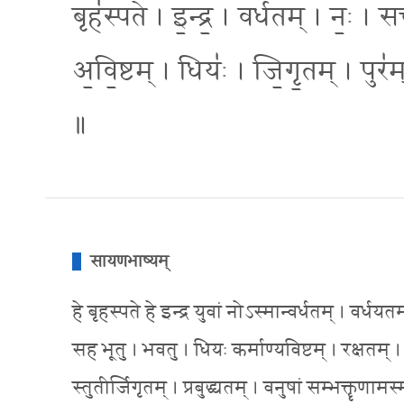
बृह॑स्पते । इ॒न्द्र॒ । वर्ध॑तम् । नः॒ ।
अ॒वि॒ष्टम् । धियः॑ । जि॒गृ॒तम् । पुर॑
॥
सायणभाष्यम्
हे बृहस्पते हे इन्द्र युवां नोऽस्मान्वर्धतम् । वर्धय
सह भूतु । भवतु । धियः कर्माण्यविष्टम् । रक्षतम् ।
स्तुतीर्जिगृतम् । प्रबुद्ध्यतम् । वनुषां सम्भक्तॄणामस