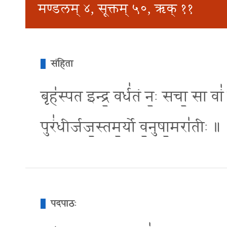
मण्डलम् ४, सूक्तम् ५०, ऋक् ११
संहिता
बृह॑स्पत इन्द्र॒ वर्ध॑तं न॒ः सचा॒ सा वां॑ 
पुरं॑धीर्जज॒स्तम॒र्यो व॒नुषा॒मरा॑तीः ॥
पदपाठः