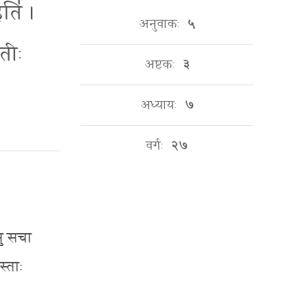
इति॑ ।
अनुवाकः
५
॑तीः
अष्टकः
३
अध्यायः
७
वर्गः
२७
ासु सचा
स्ताः