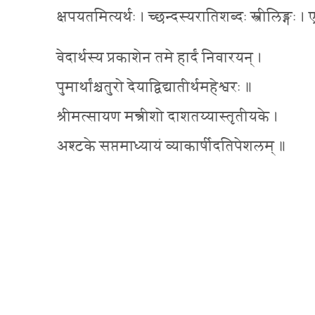
क्षपयतमित्यर्थः । च्छन्दस्यरातिशब्दः स्त्रीलिङ्गः । 
वेदार्थस्य प्रकाशेन तमे हार्दं निवारयन् ।
पुमार्थांश्चतुरो देयाद्विद्यातीर्थमहेश्वरः ॥
श्रीमत्सायण मन्त्रीशो दाशतय्यास्तृतीयके ।
अश्टके सप्तमाध्यायं व्याकार्षीदतिपेशलम् ॥