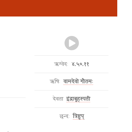
ऋग्वेदः
४.५०.११
ऋषिः
वामदेवो गौतमः
देवता
इंद्राबृहस्पती
छन्दः
त्रिष्टुप्