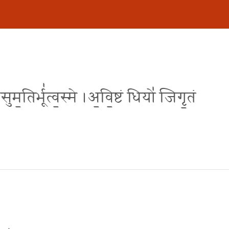
सुम॒तिर्भू॑त्व॒स्मे ।अ॒वि॒ष्टं धियो॑ जिगृ॒तं