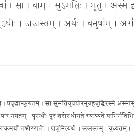
 सचा॑ । सा । वा॒म् । सु॒ऽम॒तिः । भू॒तु॒ । अ॒स्मे 
म्ऽधीः । ज॒ज॒स्तम् । अ॒र्यः । व॒नुषा॑म् । अरा
तम् । प्रवृद्धान्कुरुतम् । सा सुमतिर्युवयोरनुग्रहबुद्धिरस्मे अस्म
 पारं नयतम् । पुरन्धीः पुरं शरीरं धीयते स्थाप्यते याभिर्मतिभि
्माकमर्यो तन्त्रीररातीः । शत्रूनित्यर्थः । जजस्तम् । युध्यतम् ।