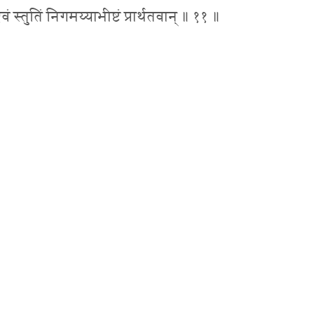
एवं स्तुतिं निगमय्याभीष्टं प्रार्थतवान् ॥ ११ ॥