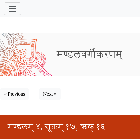
मण्डलवर्गीकरणम्
« Previous
Next »
मण्डलम् ४, सूक्तम् १७, ऋक् १६