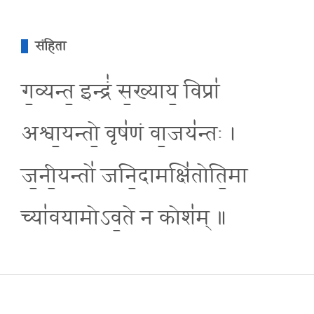
संहिता
ग॒व्यन्त॒ इन्द्रं॑ स॒ख्याय॒ विप्रा॑
अश्वा॒यन्तो॒ वृष॑णं वा॒जय॑न्तः ।
ज॒नी॒यन्तो॑ जनि॒दामक्षि॑तोति॒मा
च्या॑वयामोऽव॒ते न कोश॑म् ॥