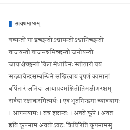
सायणभाष्यम्
गव्यन्तो गा इच्छन्तोऽश्वायन्तोऽश्वानिच्छन्तो
वाजयन्तो वाजमन्नमिच्छन्तो जनीयन्तो
जायाश्चेच्छन्तो विप्रा मेधाविनः स्तोतारो वयं
सख्यायेन्द्रसम्बन्धिने सखित्वाय वृषणं कामानां
वर्षितारं जनिदां जायाप्रदमक्षितोतिमक्षीणरक्षम् ।
सर्वदा रक्षाकरमित्यर्थः । एवं भूतमिन्द्रमा च्यावयामः
। आगमयामः । तत्र दृष्टान्तः । अवते कूपे । अवत
इति कूपनाम अवतोऽवटः क्रिविरिति कूपनामसु