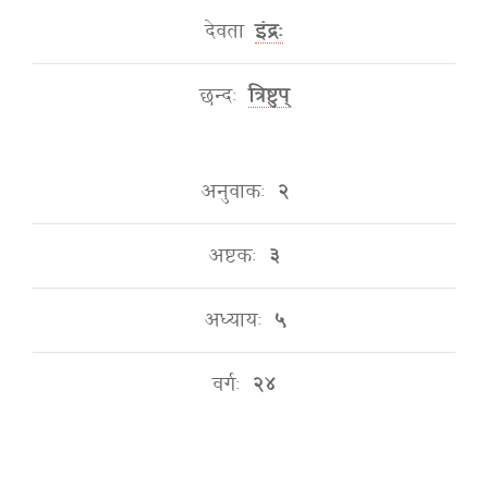
देवता
इंद्रः
छन्दः
त्रिष्टुप्
अनुवाकः
२
अष्टकः
३
अध्यायः
५
वर्गः
२४