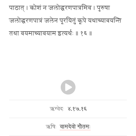
पाठात् । कोशं न जलोद्धरणपात्रमिव । पुरुषा
जलोद्धरणपात्रं जलेन पूरयितुं कूपे यथाच्यावयन्ति
तथा वयमाच्यावयाम इत्यर्थः ॥ १६ ॥
ऋग्वेदः
४.१७.१६
ऋषिः
वामदेवो गौतमः