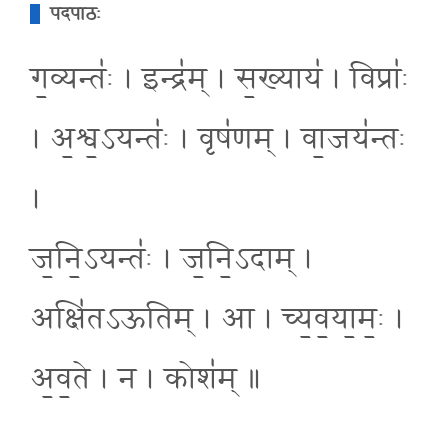
पदपाठः
ग॒व्यन्तः॑ । इन्द्र॑म् । स॒ख्याय॑ । विप्राः॑
। अ॒श्व॒ऽयन्तः॑ । वृष॑णम् । वा॒जय॑न्तः
।
ज॒नि॒ऽयन्तः॑ । ज॒नि॒ऽदाम् ।
अक्षि॑तऽऊतिम् । आ । च्य॒व॒या॒मः॒ ।
अ॒व॒ते । न । कोश॑म् ॥