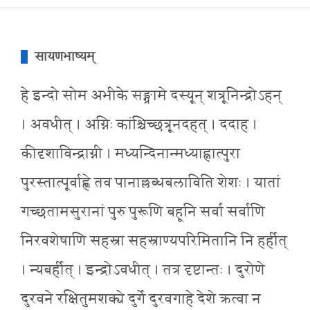
सायणभाष्यम्
हे इन्दो सोम अभीके सङ्ग्रामे दस्यून् शत्रूनिन्द्रोऽहन्
। अवधीत् । अग्निः कांश्चिच्छत्रूनदहत् । ददाह ।
कीदृशाविन्द्राग्नी । मध्यन्दिनान्मध्याह्नात्पुरा
पुरस्तात्पूर्वाह्णे तव पानाल्लब्धबलाविति शेशः । यातां
गच्छतामसुरानां पुरु पुरूणि बहूनि सर्वा सर्वाणि
निरवशेषाणि सहस्रा सहस्राण्यपरिमितानि नि हर्हीत्
। न्यबर्हीत् । इन्द्रोऽवधीत् । तत्र दृष्टान्तः । दुरोणे
दुरवने रक्षितुमशक्ये दुर्गे दुरवगाहे देशे क्रत्वा न