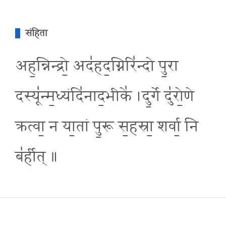
संहिता
अह॒न्निन्द्रो॒ अद॑हद॒ग्निरि॑न्दो पु॒रा
दस्यू॑न्म॒ध्यंदि॑नाद॒भीके॑ ।दु॒र्गे दु॑रो॒णे
क्रत्वा॒ न या॒तां पु॒रू स॒हस्रा॒ शर्वा॒ नि
ब॑र्हीत् ॥