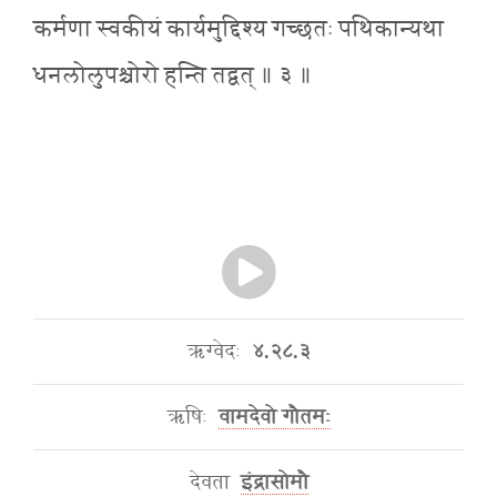
कर्मणा स्वकीयं कार्यमुद्दिश्य गच्छतः पथिकान्यथा
धनलोलुपश्चोरो हन्ति तद्वत् ॥ ३ ॥
ऋग्वेदः
४.२८.३
ऋषिः
वामदेवो गौतमः
देवता
इंद्रासोमौ