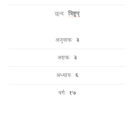
छन्दः
त्रिष्टुप्
अनुवाकः
३
अष्टकः
३
अध्यायः
६
वर्गः
१७