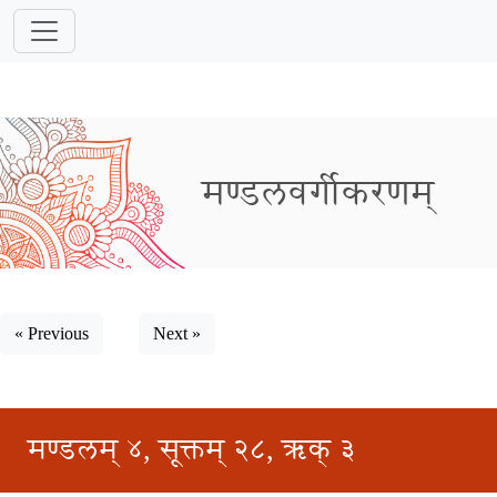
मण्डलवर्गीकरणम्
« Previous
Next »
मण्डलम् ४, सूक्तम् २८, ऋक् ३