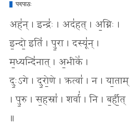
पदपाठः
अह॑न् । इन्द्रः॑ । अद॑हत् । अ॒ग्निः ।
इ॒न्दो॒ इति॑ । पु॒रा । दस्यू॑न् ।
म॒ध्यन्दि॑नात् । अ॒भीके॑ ।
दुः॒ऽगे । दु॒रो॒णे । क्रत्वा॑ । न । या॒ताम्
। पु॒रु । स॒हस्रा॑ । शर्वा॑ । नि । ब॒र्ही॒त्
॥