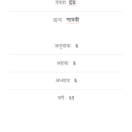
देवता
इंद्रः
छन्दः
गायत्री
अनुवाकः
३
अष्टकः
३
अध्यायः
६
वर्गः
२१