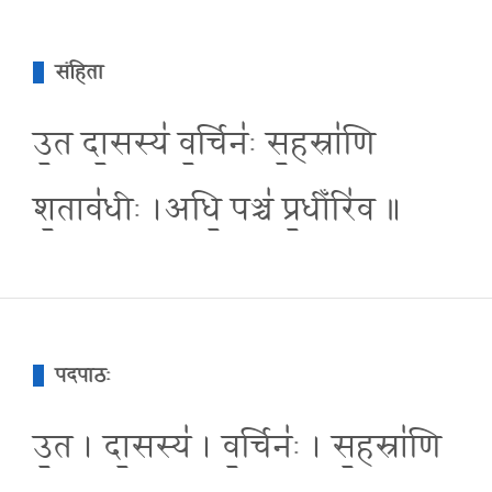
संहिता
उ॒त दा॒सस्य॑ व॒र्चिनः॑ स॒हस्रा॑णि
श॒ताव॑धीः ।अधि॒ पञ्च॑ प्र॒धीँरि॑व ॥
पदपाठः
उ॒त । दा॒सस्य॑ । व॒र्चिनः॑ । स॒हस्रा॑णि