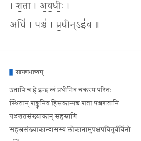
। श॒ता । अ॒व॒धीः॒ ।
अधि॑ । पञ्च॑ । प्र॒धीन्ऽइ॑व ॥
सायणभाष्यम्
उतापि च हे इन्द्र त्वं प्रधीनिव चक्रस्य परितः
स्थितान् शङ्कूनिव हिंसकान्पन्च शता पञ्चशतानि
पञ्चशतसंख्याकान् सहस्राणि
सहस्रसंख्याकान्दासस्य लोकानामुपक्षपयितुर्वर्चिनो