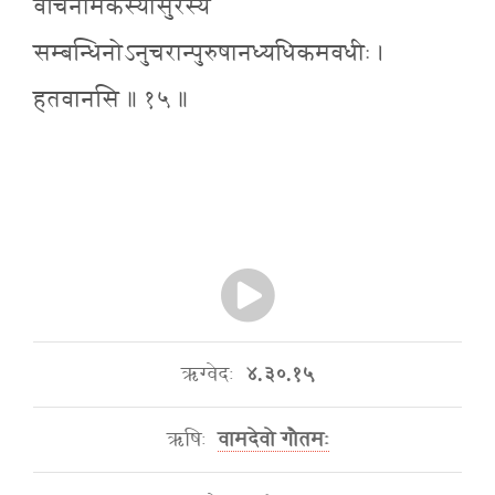
वर्चिनामकस्यासुरस्य
सम्बन्धिनोऽनुचरान्पुरुषानध्यधिकमवधीः ।
हतवानसि ॥ १५ ॥
ऋग्वेदः
४.३०.१५
ऋषिः
वामदेवो गौतमः