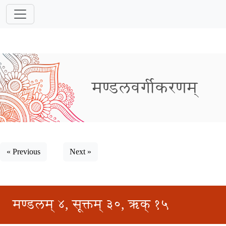
मण्डलवर्गीकरणम्
« Previous
Next »
मण्डलम् ४, सूक्तम् ३०, ऋक् १५