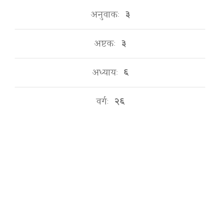
अनुवाकः
३
अष्टकः
३
अध्यायः
६
वर्गः
२६