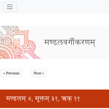
मण्डलवर्गीकरणम्
« Previous
Next »
मण्डलम् ४, सूक्तम् ३१, ऋक् ११