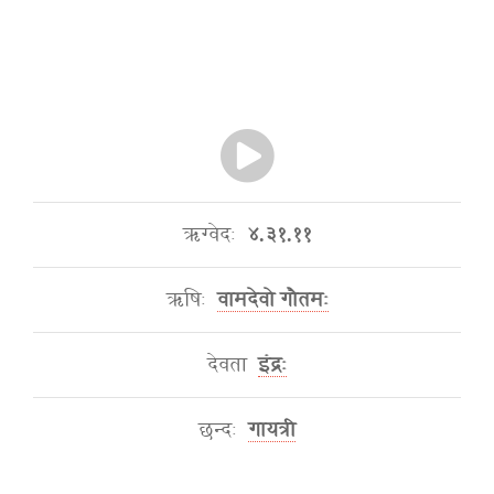
ऋग्वेदः
४.३१.११
ऋषिः
वामदेवो गौतमः
देवता
इंद्रः
छन्दः
गायत्री