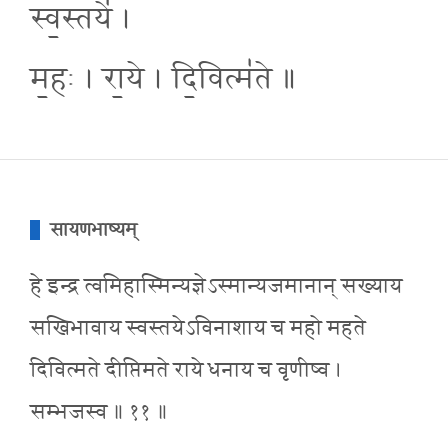
स्व॒स्तये॑ ।
म॒हः । रा॒ये । दि॒वित्म॑ते ॥
सायणभाष्यम्
हे इन्द्र त्वमिहास्मिन्यज्ञेऽस्मान्यजमानान् सख्याय
सखिभावाय स्वस्तयेऽविनाशाय च महो महते
दिवित्मते दीप्तिमते राये धनाय च वृणीष्व ।
सम्भजस्व ॥ ११ ॥