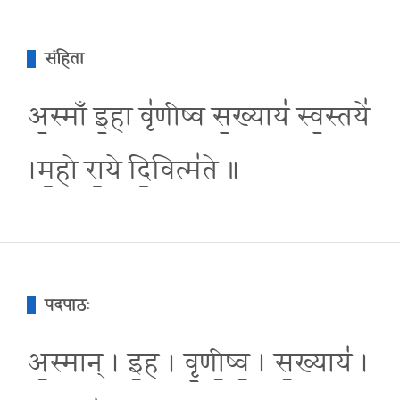
संहिता
अ॒स्माँ इ॒हा वृ॑णीष्व स॒ख्याय॑ स्व॒स्तये॑
।म॒हो रा॒ये दि॒वित्म॑ते ॥
पदपाठः
अ॒स्मान् । इ॒ह । वृ॒णी॒ष्व॒ । स॒ख्याय॑ ।