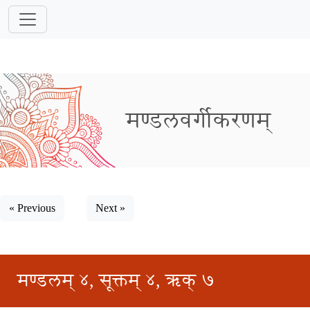
मण्डलवर्गीकरणम्
« Previous
Next »
मण्डलम् ४, सूक्तम् ४, ऋक् ७