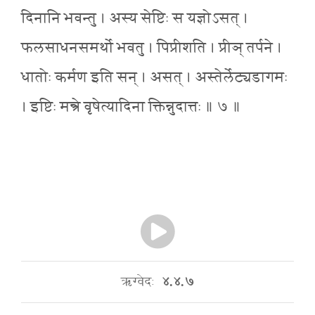
दिनानि भवन्तु । अस्य सेष्टिः स यज्ञोऽसत् ।
फलसाधनसमर्थो भवतु । पिप्रीशति । प्रीञ् तर्पने ।
धातोः कर्मण इति सन् । असत् । अस्तेर्लेट्यडागमः
। इष्टिः मन्त्रे वृषेत्यादिना क्तिन्नुदात्तः ॥ ७ ॥
ऋग्वेदः
४.४.७