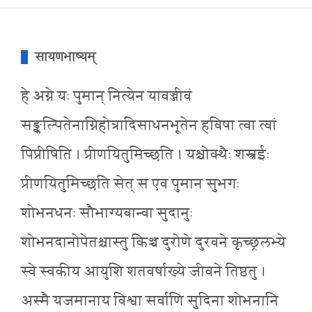
सायणभाष्यम्
हे अग्ने यः पुमान् नित्येन यावज्जीवं
सङ्कल्पितेनाग्निहोत्रादिसाधनभूतेन हविषा त्वा त्वां
पिप्रीषिति । प्रीणयितुमिच्छति । यश्चोक्थैः शस्त्रईः
प्रीणयितुमिच्छति सेत् स एव पुमान सुभगः
शोभनधनः सौभाग्यवान्वा सुदानुः
शोभनदानोपेतश्चास्तु किञ्च दुरोणे दुरवने कृच्छ्रलभ्ये
स्वे स्वकीय आयुशि शतवर्षाख्ये जीवने तिष्ठतु ।
अस्मै यजमानाय विश्वा सर्वाणि सुदिना शोभनानि