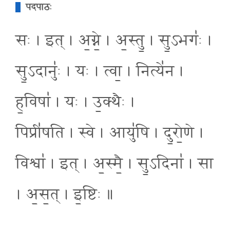
पदपाठः
सः । इत् । अ॒ग्ने॒ । अ॒स्तु॒ । सु॒ऽभगः॑ ।
सु॒ऽदानुः॑ । यः । त्वा॒ । नित्ये॑न ।
ह॒विषा॑ । यः । उ॒क्थैः ।
पिप्री॑षति । स्वे । आयु॑षि । दु॒रो॒णे ।
विश्वा॑ । इत् । अ॒स्मै॒ । सु॒ऽदिना॑ । सा
। अ॒स॒त् । इ॒ष्टिः ॥