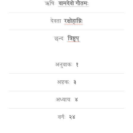
ऋषिः
वामदेवो गौतमः
देवता
रक्षोहाग्निः
छन्दः
त्रिष्टुप्
अनुवाकः
१
अष्टकः
३
अध्यायः
४
वर्गः
२४