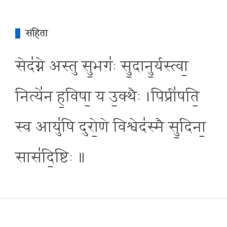
संहिता
सेद॑ग्ने अस्तु सु॒भगः॑ सु॒दानु॒र्यस्त्वा॒
नित्ये॑न ह॒विषा॒ य उ॒क्थैः ।पिप्री॑षति॒
स्व आयु॑षि दुरो॒णे विश्वेद॑स्मै सु॒दिना॒
सास॑दि॒ष्टिः ॥