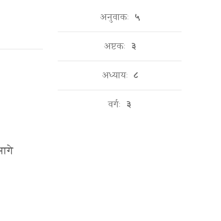
अनुवाकः
५
अष्टकः
३
अध्यायः
८
वर्गः
३
भागे