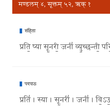
मण्डलम् ४, सूक्तम् ५२, ऋक् १
संहिता
प्रति॒ ष्या सू॒नरी॒ जनी॑ व्यु॒च्छन्ती॒ प
पदपाठः
प्रति॑ । स्या । सू॒नरी॑ । जनी॑ । वि॒ऽउ॒