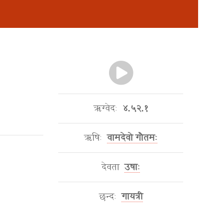
ऋग्वेदः
४.५२.१
ऋषिः
वामदेवो गौतमः
देवता
उषाः
छन्दः
गायत्री