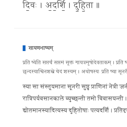
दि॒वः । अ॒द॒र्शि॒ । दु॒हि॒ता ॥
सायणभाष्यम्
प्रति ष्येति सप्तर्चं सप्तमं सूक्तं गायत्रमुषोदेवताकम् । प्र
छन्दस्याश्विनशस्त्रे चेदं शस्यम् । अथोषस्यः प्रति ष्या स
स्या सा संस्तूयमाना सूनरी सुष्ठु प्राणिनां नेत्री
रात्रिपर्यवसानकाले व्युच्छन्ती तमो विवासयन्ती । स
द्योतमानस्यादित्यस्य दुहितोषाः पत्यदर्शि । प्रतिदृश