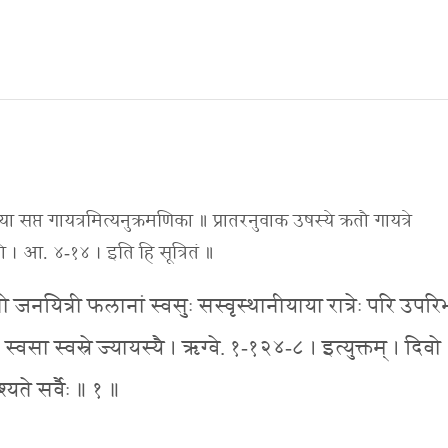
ति ष्या सप्त गायत्रमित्यनुक्रमणिका ॥ प्रातरनुवाक उषस्ये क्रतौ गायत्रे
ूनरी । आ. ४-१४ । इति हि सूत्रितं ॥
 जनी जनयित्री फलानां स्वसुः सस्वृस्थानीयाया रात्रेः परि उपरि
्वसा स्वस्रे ज्यायस्यै । ऋग्वे. १-१२४-८ । इत्युक्तम् । दिवो
्यते सर्वैः ॥ १ ॥