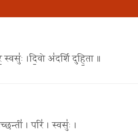
रि॒ स्वसु॑ः ।दि॒वो अ॑दर्शि दुहि॒ता ॥
च्छन्ती॑ । परि॑ । स्वसुः॑ ।