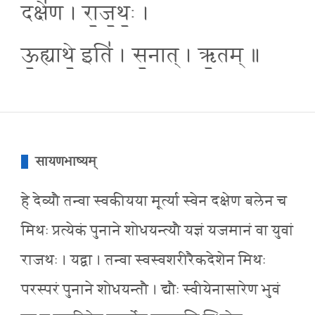
दक्षे॑ण । रा॒ज॒थः॒ ।
ऊ॒ह्याथे॒ इति॑ । स॒नात् । ऋ॒तम् ॥
सायणभाष्यम्
हे देव्यौ तन्वा स्वकीयया मूर्त्या स्वेन दक्षेण बलेन च
मिथः प्रत्येकं पुनाने शोधयन्त्यौ यज्ञं यजमानं वा युवां
राजथः । यद्वा । तन्वा स्वस्वशरीरैकदेशेन मिथः
परस्परं पुनाने शोधयन्तौ । द्यौः स्वीयेनासारेण भुवं