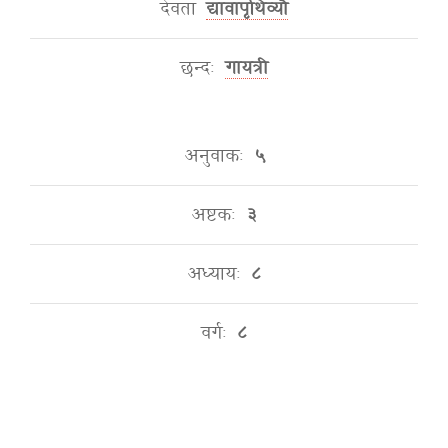
देवता
द्यावापृथिव्यौ
छन्दः
गायत्री
अनुवाकः
५
अष्टकः
३
अध्यायः
८
वर्गः
८