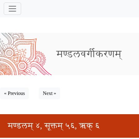
मण्डलवर्गीकरणम्
« Previous
Next »
मण्डलम् ४, सूक्तम् ५६, ऋक् ६