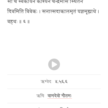
सा च स्वकीयेन कार्श्येन चन्द्रमसि स्थितेन
दिवमिति विवेकः । सनात्सदाकालमृतं यज्ञमूह्याथे ।
वहथः ॥ ६ ॥
ऋग्वेदः
४.५६.६
ऋषिः
वामदेवो गौतमः