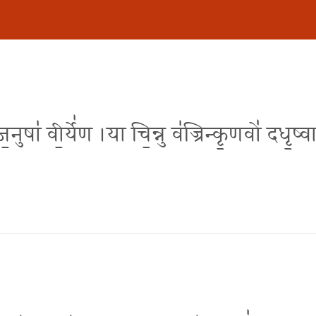
॒नुषा॑ वी॒र्ये॑ण ।या चि॒न्नु व॑ज्रिन्कृ॒णवो॑ दधृ॒ष्वान