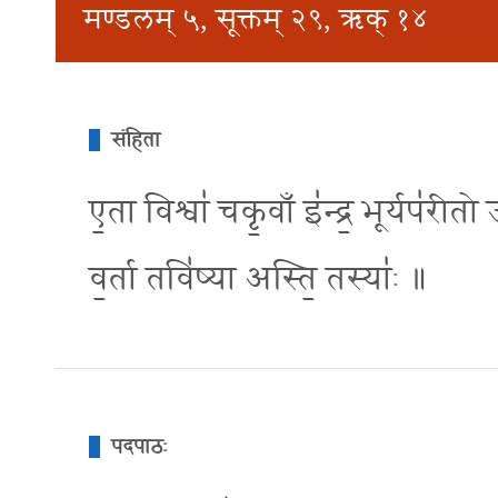
मण्डलम् ५, सूक्तम् २९, ऋक् १४
संहिता
ए॒ता विश्वा॑ चकृ॒वाँ इ॑न्द्र॒ भूर्यप॑रीतो ज
व॒र्ता तवि॑ष्या अस्ति॒ तस्या॑ः ॥
पदपाठः