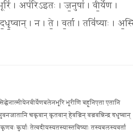
। भूरि॑ । अप॑रिऽइतः । ज॒नुषा॑ । वी॒र्ये॑ण ।
द॒धृ॒ष्वान् । न । ते॒ । व॒र्ता । तवि॑ष्याः । अ॒स्त
िद्धेनात्मीयेनवीर्येणबलेनभूरि भूरीणि बहूनिएता एतानि
भुवनजातानि चकृवान् कृतवान् हेवज्रिन् वज्रवन्निन्द्र दधुष्वान्
ानि कृणवः कुर्याः तेत्वदीयस्यतस्यास्तविष्याः तस्यबलस्यवर्ता