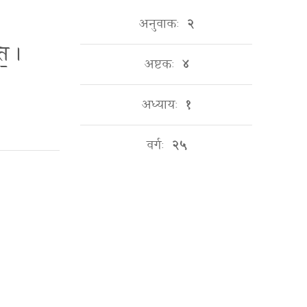
अनुवाकः
२
ि॒ ।
अष्टकः
४
अध्यायः
१
वर्गः
२५