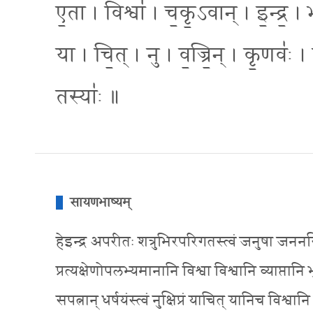
ए॒ता । विश्वा॑ । च॒कृ॒ऽवान् । इ॒न्द्र॒ 
या । चि॒त् । नु । व॒ज्रि॒न् । कृ॒णवः॑ । 
तस्याः॑ ॥
सायणभाष्यम्
हेइन्द्र अपरीतः शत्रुभिरपरिगतस्त्वं जनुषा जननस
प्रत्यक्षेणोपलभ्यमानानि विश्वा विश्वानि व्याप्तानि 
सपत्नान् धर्षयंस्त्वं नुक्षिप्रं याचित् यानिच विश्व