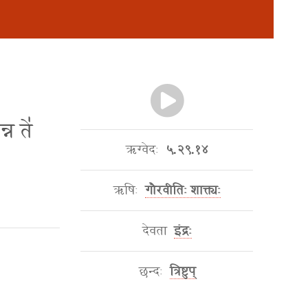
्न ते॑
ऋग्वेदः
५.२९.१४
ऋषिः
गौरवीतिः शाक्त्यः
देवता
इंद्रः
छन्दः
त्रिष्टुप्