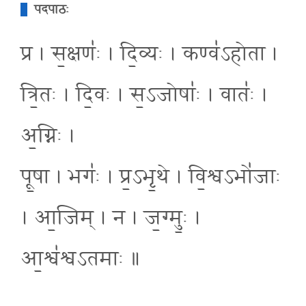
पदपाठः
प्र । स॒क्षणः॑ । दि॒व्यः । कण्व॑ऽहोता ।
त्रि॒तः । दि॒वः । स॒ऽजोषाः॑ । वातः॑ ।
अ॒ग्निः ।
पू॒षा । भगः॑ । प्र॒ऽभृ॒थे । वि॒श्वऽभो॑जाः
। आ॒जिम् । न । ज॒ग्मुः॒ ।
आ॒श्व॑श्वऽतमाः ॥