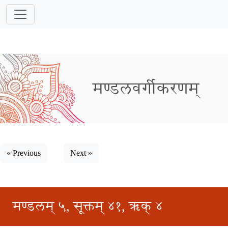
मण्डलवर्गीकरणम्
« Previous
Next »
मण्डलम् ५, सूक्तम् ४१, ऋक् ४