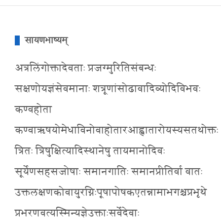
सायणभाष्यम्
अत्रलिंगोक्तादेवताः प्रजग्मुरितिसंबन्धः
सक्षणोयज्ञंसेवमानाः शत्रूणांसोढावादिव्योदिविभवः
कण्वहोता
कण्वाऋषयोमेधाविनोवाहोतारआह्वातारोयस्यसतथोक्तः
त्रितः त्रिषुक्षित्यादिस्थानेषु तायमानोदिवः
सूर्येणसहसजोषाः समानगातिः समानप्रीतिर्वा वातः
उक्तलक्षणकोवायुरग्निःपूषापोषकएतन्नामाभगश्चप्रभृथे
प्रभरणवत्यस्मिन्यज्ञेउक्ताःसर्वेदेवाः