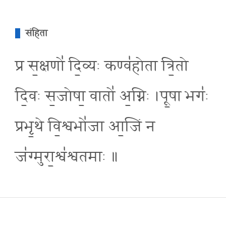
संहिता
प्र स॒क्षणो॑ दि॒व्यः कण्व॑होता त्रि॒तो
दि॒वः स॒जोषा॒ वातो॑ अ॒ग्निः ।पू॒षा भगः॑
प्रभृ॒थे वि॒श्वभो॑जा आ॒जिं न
ज॑ग्मुरा॒श्व॑श्वतमाः ॥