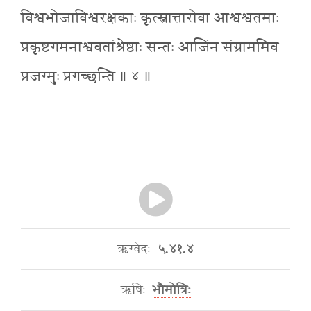
विश्वभोजाविश्वरक्षकाः कृत्स्नात्तारोवा आश्वश्वतमाः
प्रकृष्टगमनाश्ववतांश्रेष्ठाः सन्तः आजिंन संग्राममिव
प्रजग्मुः प्रगच्छन्ति ॥ ४ ॥
ऋग्वेदः
५.४१.४
ऋषिः
भौमोत्रिः