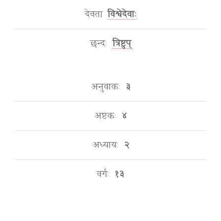
देवता
विश्वेदेवाः
छन्दः
त्रिष्टुप्
अनुवाकः
३
अष्टकः
४
अध्यायः
२
वर्गः
१३