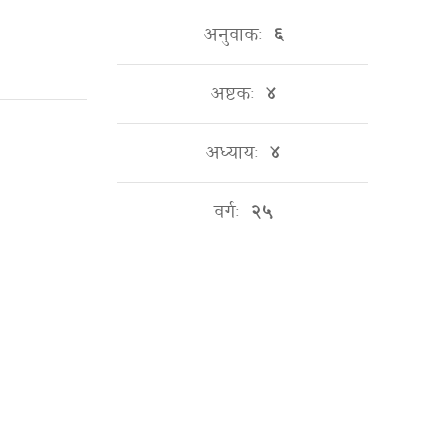
अनुवाकः
६
अष्टकः
४
अध्यायः
४
वर्गः
२५