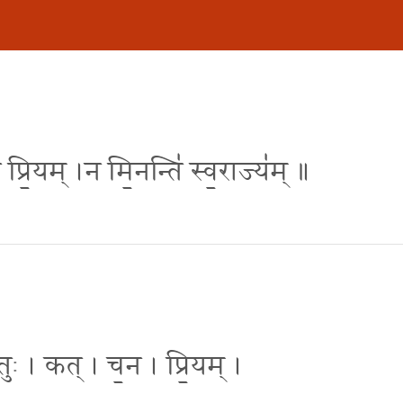
्रि॒यम् ।न मि॒नन्ति॑ स्व॒राज्य॑म् ॥
ः । कत् । च॒न । प्रि॒यम् ।