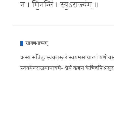
न । मि॒नन्ति॑ । स्व॒ऽराज्य॑म् ॥
सायणभाष्यम्
अस्य सवितुः स्वयशस्तरं स्वयमसाधारणं यशोयस्याति
स्वयमेवराजमानत्वमै- श्वर्यं कच्चन केचिदपिअसु