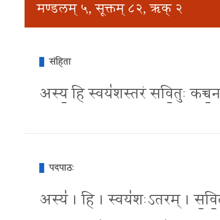
मण्डलम् ५, सूक्तम् ८२, ऋक् २
संहिता
अस्य॒ हि स्वय॑शस्तरं सवि॒तुः कच्च॒न प
पदपाठः
अस्य॑ । हि । स्वय॑शःऽतरम् । स॒वि॒तु