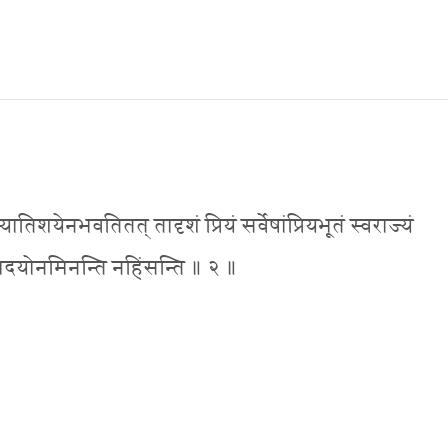
शयेनभवतितत् तादृशं प्रियं सर्वेषांप्रियभूतं स्वराज्यं
रादयोनमिनन्ति नहिंसन्ति ॥ २ ॥