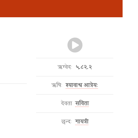
ऋग्वेदः
५.८२.२
ऋषिः
श्यावाश्व आत्रेयः
देवता
सविता
छन्दः
गायत्री