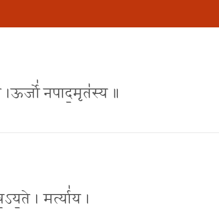
या॑य ।ऊर्जो॑ नपाद॒मृत॑स्य ॥
॒ष॒ऽय॒ते । मर्त्या॑य ।