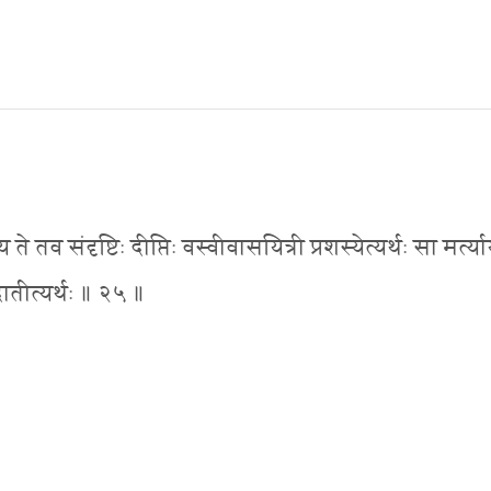
 तव संदृष्टिः दीप्तिः वस्वीवासयित्री प्रशस्येत्यर्थः सा मर्त्य
तीत्यर्थः ॥ २५ ॥