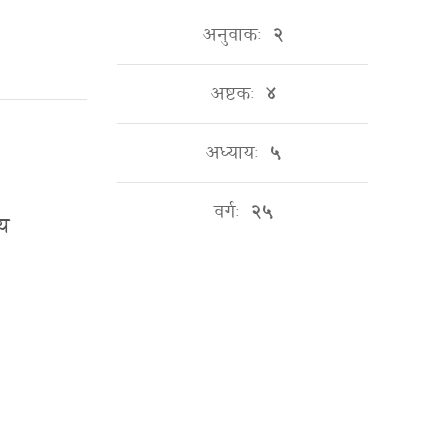
अनुवाकः
२
अष्टकः
४
अध्यायः
५
वर्गः
२५
ाय