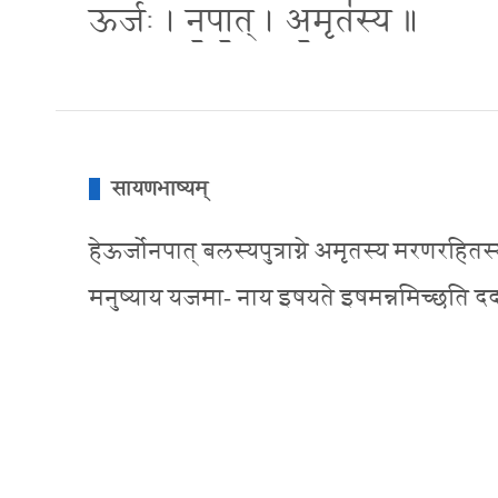
ऊर्जः॑ । न॒पा॒त् । अ॒मृत॑स्य ॥
सायणभाष्यम्
हेऊर्जोनपात् बलस्यपुत्राग्ने अमृतस्य मरणरहितस्य ते
मनुष्याय यजमा- नाय इषयते इषमन्नमिच्छति ददा