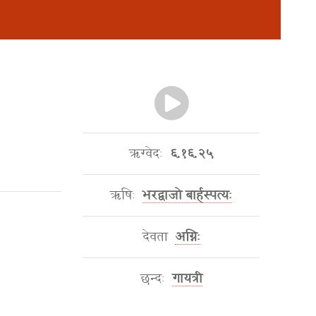
ऋग्वेदः
६.१६.२५
ऋषिः
भरद्वाजो बार्हस्पत्यः
देवता
अग्निः
छन्दः
गायत्री