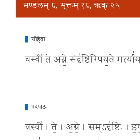
मण्डलम् ६, सूक्तम् १६, ऋक् २५
संहिता
वस्वी॑ ते अग्ने॒ संदृ॑ष्टिरिषय॒ते मर्त्
पदपाठः
वस्वी॑ । ते॒ । अ॒ग्ने॒ । सम्ऽदृ॑ष्टिः । इ