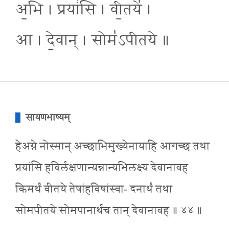
अ॒भि । प्रयां॑सि । वी॒तये॑ ।
आ । दे॒वान् । सोम॑ऽपीतये ॥
सायणभाष्यम्
हेअग्ने नोस्मान् अच्छाभिमुख्येनायाहि आगच्छ तथा
प्रयांसि हविर्लक्षणान्यन्नान्यभिलक्ष्य देवानावह
किमर्थं वीतये तेषांहविषांस्वा- दनार्थं तथा
सोमपीतये सोमपानार्थंच तान् देवानावह ॥ ४४ ॥