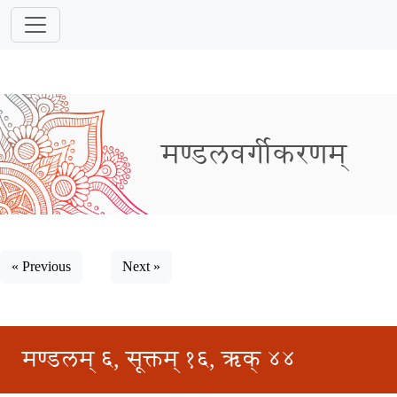
मण्डलवर्गीकरणम्
« Previous
Next »
मण्डलम् ६, सूक्तम् १६, ऋक् ४४