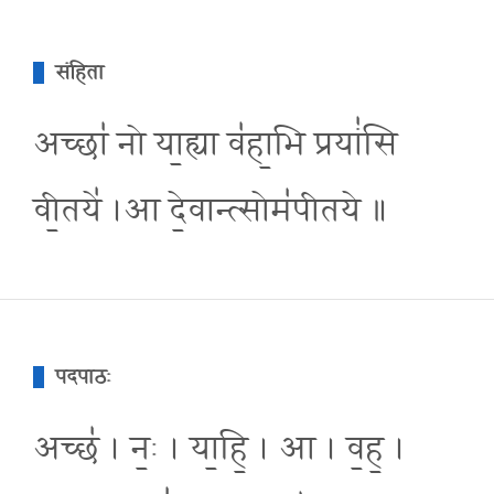
संहिता
अच्छा॑ नो या॒ह्या व॑हा॒भि प्रयां॑सि
वी॒तये॑ ।आ दे॒वान्त्सोम॑पीतये ॥
पदपाठः
अच्छ॑ । नः॒ । या॒हि॒ । आ । व॒ह॒ ।