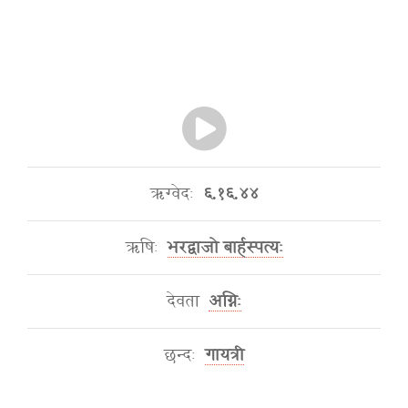
ऋग्वेदः
६.१६.४४
ऋषिः
भरद्वाजो बार्हस्पत्यः
देवता
अग्निः
छन्दः
गायत्री