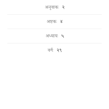
अनुवाकः
२
अष्टकः
४
अध्यायः
५
वर्गः
२९