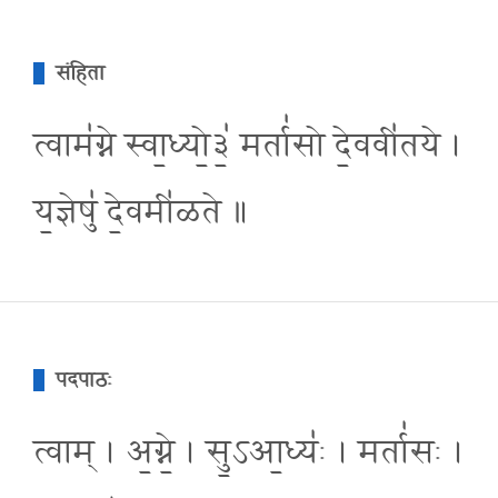
संहिता
त्वाम॑ग्ने स्वा॒ध्यो॒३॒॑ मर्ता॑सो दे॒ववी॑तये ।
य॒ज्ञेषु॑ दे॒वमी॑ळते ॥
पदपाठः
त्वाम् । अ॒ग्ने॒ । सु॒ऽआ॒ध्यः॑ । मर्ता॑सः ।