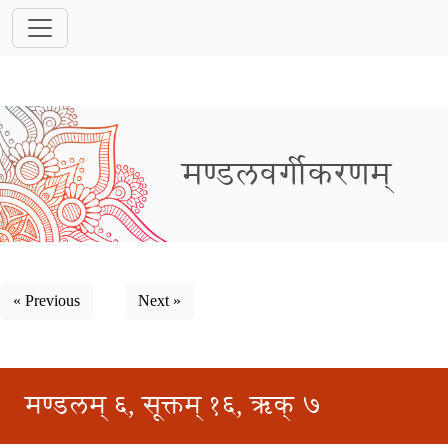
मण्डलवर्गीकरणम्
« Previous
Next »
मण्डलम् ६, सूक्तम् १६, ऋक् ७